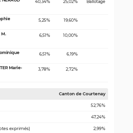
40,34%
25,02%
Ballotage
ophie
5,25%
19,60%
 M.
6,51%
10,00%
Dominique
6,51%
6,19%
TER Marie-
3,78%
2,72%
Canton de Courtenay
52,76%
47,24%
otes exprimés)
2,99%