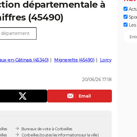
ection départementale à
Actu
hiffres (45490)
Spo
Les 
ux-en-Gâtinais (45340)
Mignerette (45490)
Lorcy
20/06/26 17:18
Email
lles
Bureaux de vote à Corbeilles
lles
Corbeilles
(toutes les informations sur la ville)