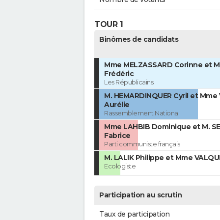
TOUR 1
Binômes de candidats
Mme MELZASSARD Corinne et M
Frédéric
Les Républicains
M. HEMARDINQUER Cyril et Mme
Aurélie
Rassemblement National
Mme LAHBIB Dominique et M. S
Fabrice
Parti communiste français
M. LALIK Philippe et Mme VALQU
Ecologiste
Participation au scrutin
Taux de participation