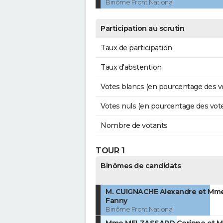
Binôme Front National
Participation au scrutin
Taux de participation
Taux d'abstention
Votes blancs (en pourcentage des v
Votes nuls (en pourcentage des vot
Nombre de votants
TOUR 1
Binômes de candidats
M. CUIGNACHE Alexandre et Mm
Fanny
Binôme Front National
Mme MELZASSARD Corinne et M