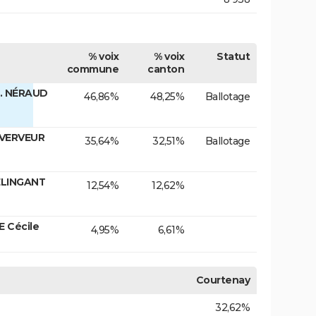
% voix
% voix
Statut
commune
canton
. NÉRAUD
46,86%
48,25%
Ballotage
 VERVEUR
35,64%
32,51%
Ballotage
ELINGANT
12,54%
12,62%
E Cécile
4,95%
6,61%
Courtenay
32,62%