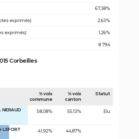
67,38%
otes exprimés)
2,63%
es exprimés)
1,26%
8 794
15 Corbeilles
% voix
% voix
Statut
commune
canton
. NERAUD
58,08%
55,13%
Elu
e LEFORT
41,92%
44,87%