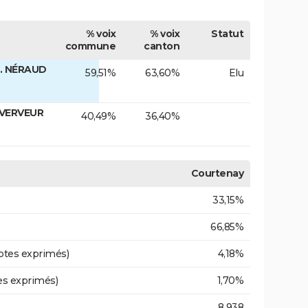
% voix
% voix
Statut
commune
canton
. NÉRAUD
59,51%
63,60%
Elu
 VERVEUR
40,49%
36,40%
Courtenay
33,15%
66,85%
otes exprimés)
4,18%
es exprimés)
1,70%
8 938