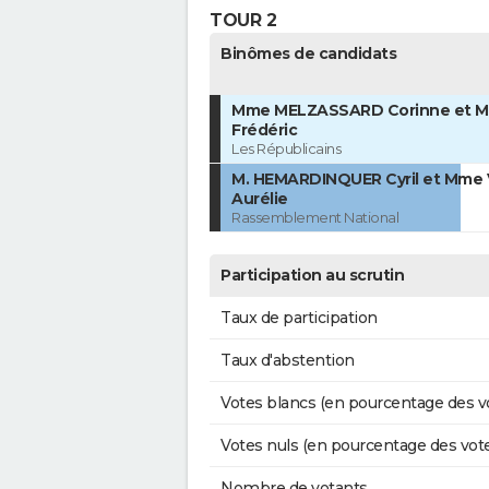
TOUR 2
Binômes de candidats
Mme MELZASSARD Corinne et M
Frédéric
Les Républicains
M. HEMARDINQUER Cyril et Mme
Aurélie
Rassemblement National
Participation au scrutin
Taux de participation
Taux d'abstention
Votes blancs (en pourcentage des v
Votes nuls (en pourcentage des vot
Nombre de votants