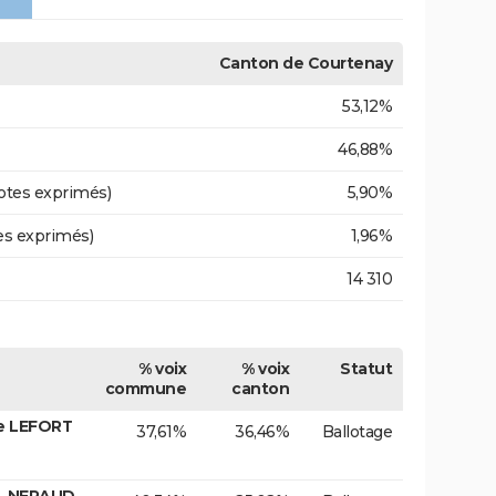
Canton de Courtenay
53,12%
46,88%
otes exprimés)
5,90%
es exprimés)
1,96%
14 310
% voix
% voix
Statut
commune
canton
e LEFORT
37,61%
36,46%
Ballotage
. NERAUD