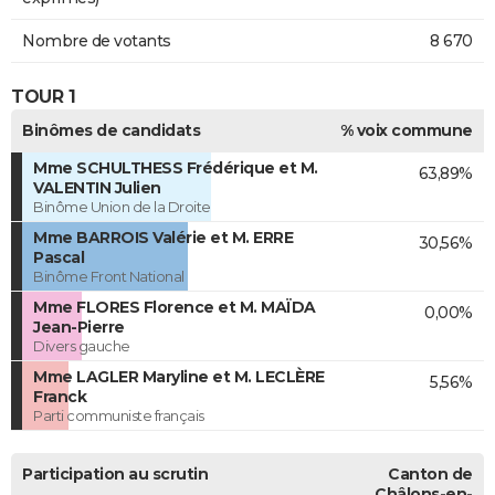
Nombre de votants
8 670
TOUR 1
Binômes de candidats
% voix commune
Mme SCHULTHESS Frédérique et M.
63,89%
VALENTIN Julien
Binôme Union de la Droite
Mme BARROIS Valérie et M. ERRE
30,56%
Pascal
Binôme Front National
Mme FLORES Florence et M. MAÏDA
0,00%
Jean-Pierre
Divers gauche
Mme LAGLER Maryline et M. LECLÈRE
5,56%
Franck
Parti communiste français
Participation au scrutin
Canton de
Châlons-en-