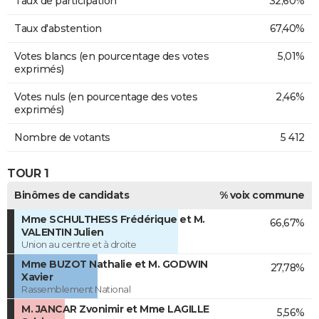
Taux de participation
32,60%
Taux d'abstention
67,40%
Votes blancs (en pourcentage des votes
5,01%
exprimés)
Votes nuls (en pourcentage des votes
2,46%
exprimés)
Nombre de votants
5 412
TOUR 1
Binômes de candidats
% voix commune
Mme SCHULTHESS Frédérique et M.
66,67%
VALENTIN Julien
Union au centre et à droite
Mme BUZOT Nathalie et M. GODWIN
27,78%
Xavier
Rassemblement National
M. JANCAR Zvonimir et Mme LAGILLE
5,56%