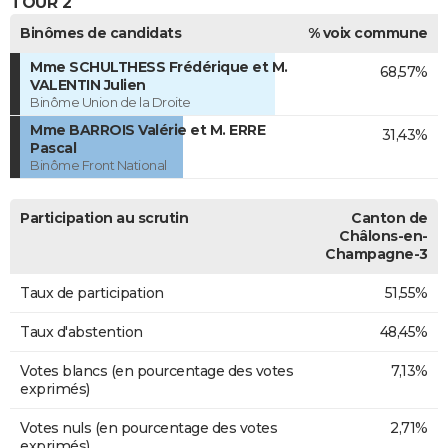
TOUR 2
Binômes de candidats
% voix commune
Mme SCHULTHESS Frédérique et M.
68,57%
VALENTIN Julien
Binôme Union de la Droite
Mme BARROIS Valérie et M. ERRE
31,43%
Pascal
Binôme Front National
Participation au scrutin
Canton de
Châlons-en-
Champagne-3
Taux de participation
51,55%
Taux d'abstention
48,45%
Votes blancs (en pourcentage des votes
7,13%
exprimés)
Votes nuls (en pourcentage des votes
2,71%
exprimés)