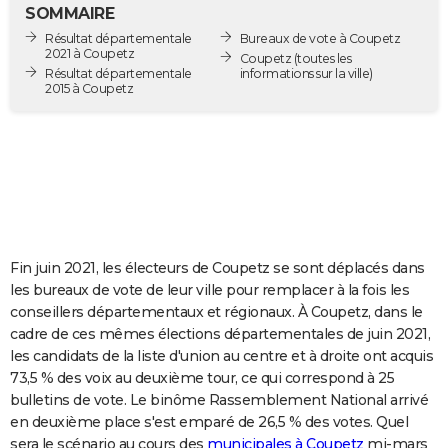
SOMMAIRE
City break
Voyage de noces
Climat
Destinations
Voyage nature
Forum
+
PHOTO
Résultat départementale
Bureaux de vote à Coupetz
2021 à Coupetz
Coupetz
(toutes les
GUIDES D'ACHAT
Résultat départementale
informations sur la ville)
2015 à Coupetz
BONS PLANS
CARTE DE VOEUX
Carte Bonne année
Carte Pâques
Carte de Noël
Carte Saint-Valentin
Carte d'anniversaire
DICTIONNAIRE
Biographies
Expressions
Dictionnaire
Citations
Proverbes
PROGRAMME TV
Fin juin 2021, les électeurs de Coupetz se sont déplacés dans
COPAINS D'AVANT
les bureaux de vote de leur ville pour remplacer à la fois les
Se connecter
Collèges
Universités
Service militaire
S'inscrire
Lycées
Primaires
Entreprises
Avis de recherche
AVIS DE DÉCÈS
conseillers départementaux et régionaux. À Coupetz, dans le
cadre de ces mêmes élections départementales de juin 2021,
FORUM
les candidats de la liste d'union au centre et à droite ont acquis
73,5 % des voix au deuxième tour, ce qui correspond à 25
Lifestyle
Sport
Television
Cinema
Bricolage
Culture
Auto
Voyage
bulletins de vote. Le binôme Rassemblement National arrivé
en deuxième place s'est emparé de 26,5 % des votes. Quel
sera le scénario au cours des
municipales à Coupetz
mi-mars