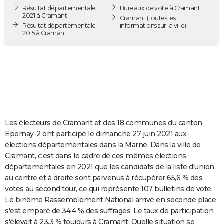
Résultat départementale
Bureaux de vote à Cramant
City break
Voyage de noces
Climat
Destinations
Voyage nature
Forum
+
PHOTO
2021 à Cramant
Cramant
(toutes les
Résultat départementale
informations sur la ville)
GUIDES D'ACHAT
2015 à Cramant
BONS PLANS
CARTE DE VOEUX
Carte Bonne année
Carte Pâques
Carte de Noël
Carte Saint-Valentin
Carte d'anniversaire
DICTIONNAIRE
Biographies
Expressions
Dictionnaire
Citations
Proverbes
PROGRAMME TV
Les électeurs de Cramant et des 18 communes du canton
Epernay-2 ont participé le dimanche 27 juin 2021 aux
COPAINS D'AVANT
élections départementales dans la Marne. Dans la ville de
Se connecter
Collèges
Universités
Service militaire
S'inscrire
Lycées
Primaires
Entreprises
Avis de recherche
AVIS DE DÉCÈS
Cramant, c'est dans le cadre de ces mêmes élections
départementales en 2021 que les candidats de la liste d'union
FORUM
au centre et à droite sont parvenus à récupérer 65,6 % des
votes au second tour, ce qui représente 107 bulletins de vote.
Lifestyle
Sport
Television
Cinema
Bricolage
Culture
Auto
Voyage
Le binôme Rassemblement National arrivé en seconde place
s'est emparé de 34,4 % des suffrages. Le taux de participation
s'élevait à 23,3 % toujours à Cramant. Quelle situation se