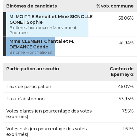
Binômes de candidats
% voix commune
M. MOITTIE Benoit et Mme SIGNOLLE
58,06%
GONET Sophie
Binôme Union pour un Mouvement
Populaire
Mme CLEMENT Chantal et M.
41,94%
DEMANGE Cédric
Binôme Front National
Participation au scrutin
Canton de
Epernay-2
Taux de participation
46,07%
Taux d'abstention
53,93%
Votes blancs (en pourcentage des votes
7,55%
exprimés)
Votes nuls (en pourcentage des votes
1,61%
exprimés)