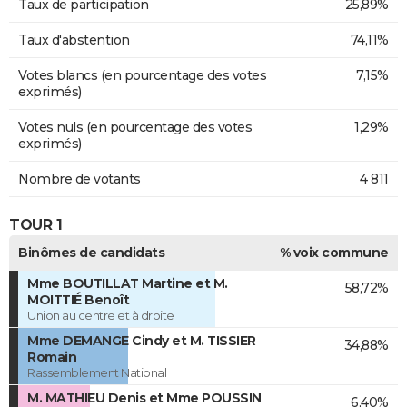
Taux de participation
25,89%
Taux d'abstention
74,11%
Votes blancs (en pourcentage des votes
7,15%
exprimés)
Votes nuls (en pourcentage des votes
1,29%
exprimés)
Nombre de votants
4 811
TOUR 1
Binômes de candidats
% voix commune
Mme BOUTILLAT Martine et M.
58,72%
MOITTIÉ Benoît
Union au centre et à droite
Mme DEMANGE Cindy et M. TISSIER
34,88%
Romain
Rassemblement National
M. MATHIEU Denis et Mme POUSSIN
6,40%