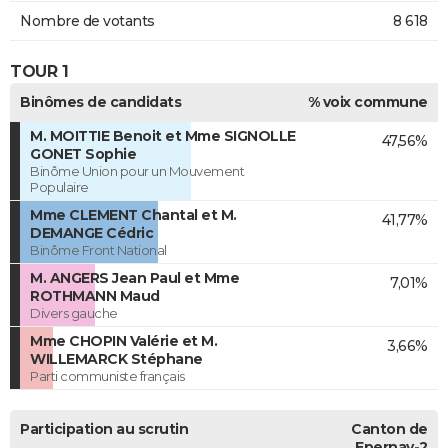
Nombre de votants
8 618
TOUR 1
Binômes de candidats
% voix commune
M. MOITTIE Benoit et Mme SIGNOLLE
47,56%
GONET Sophie
Binôme Union pour un Mouvement
Populaire
Mme CLEMENT Chantal et M.
41,77%
DEMANGE Cédric
Binôme Front National
M. ANGERS Jean Paul et Mme
7,01%
ROTHMANN Maud
Divers gauche
Mme CHOPIN Valérie et M.
3,66%
WILLEMARCK Stéphane
Parti communiste français
Participation au scrutin
Canton de
Epernay-2