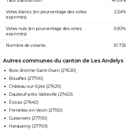
Taux d'abstention
47,09%
Votes blancs (en pourcentage des votes
2,34%
exprimés)
Votes nuls (en pourcentage des votes
0,93%
exprimés)
Nombre de votants
10 735
Autres communes du canton de Les Andelys
Bois-Jérôme-Saint-Ouen (27620)
Bouafles (27700)
Château-sur-Epte (27420)
Daubeuf-près-Vatteville (27430)
Écouis (27440)
Frenelles-en-Vexin (27150)
Guiseniers (27700)
Harquency (27700)