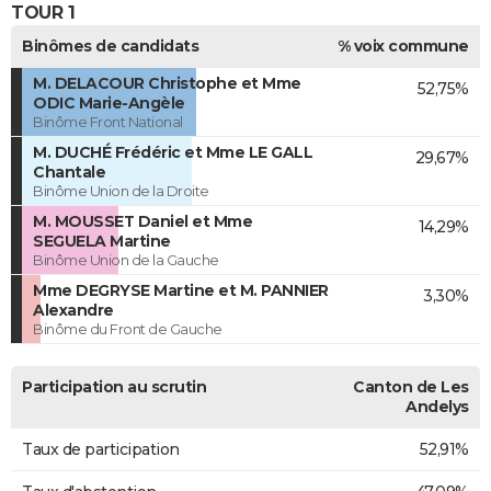
TOUR 1
Binômes de candidats
% voix commune
M. DELACOUR Christophe et Mme
52,75%
ODIC Marie-Angèle
Binôme Front National
M. DUCHÉ Frédéric et Mme LE GALL
29,67%
Chantale
Binôme Union de la Droite
M. MOUSSET Daniel et Mme
14,29%
SEGUELA Martine
Binôme Union de la Gauche
Mme DEGRYSE Martine et M. PANNIER
3,30%
Alexandre
Binôme du Front de Gauche
Participation au scrutin
Canton de Les
Andelys
Taux de participation
52,91%