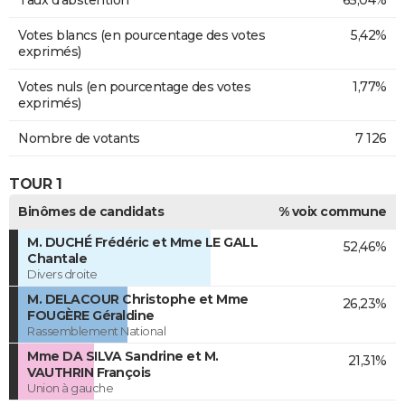
Taux d'abstention
65,04%
Votes blancs (en pourcentage des votes
5,42%
exprimés)
Votes nuls (en pourcentage des votes
1,77%
exprimés)
Nombre de votants
7 126
TOUR 1
Binômes de candidats
% voix commune
M. DUCHÉ Frédéric et Mme LE GALL
52,46%
Chantale
Divers droite
M. DELACOUR Christophe et Mme
26,23%
FOUGÈRE Géraldine
Rassemblement National
Mme DA SILVA Sandrine et M.
21,31%
VAUTHRIN François
Union à gauche