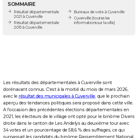
SOMMAIRE
City break
Voyage de noces
Climat
Destinations
Voyage nature
Forum
+
PHOTO
Résultat départementale
Bureaux de vote à Cuverville
2021 à Cuverville
Cuverville
(toutes les
GUIDES D'ACHAT
Résultat départementale
informations sur la ville)
2015 à Cuverville
BONS PLANS
CARTE DE VOEUX
Carte Bonne année
Carte Pâques
Carte de Noël
Carte Saint-Valentin
Carte d'anniversaire
DICTIONNAIRE
Biographies
Expressions
Dictionnaire
Citations
Proverbes
PROGRAMME TV
Les résultats des départementales à Cuverville sont
COPAINS D'AVANT
dorénavant connus. C'est à la moitié du mois de mars 2026,
Se connecter
Collèges
Universités
Service militaire
S'inscrire
Lycées
Primaires
Entreprises
Avis de recherche
AVIS DE DÉCÈS
avec le
résultat des municipales à Cuverville
, que le prochain
aperçu des tendances politiques sera proposé dans cette ville.
FORUM
A l'occasion des précédentes élections départementales en
2021, les électeurs de le village ont opté pour le binôme Divers
Lifestyle
Sport
Television
Cinema
Bricolage
Culture
Auto
Voyage
droite dans le canton de Les Andelys au deuxième tour avec
34 votes et un pourcentage de 58,6 % des suffrages, ce qui
surpassait les candidats du binôme Rassemblement National