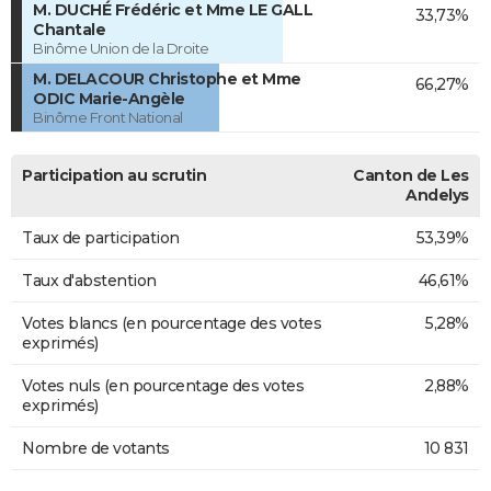
M. DUCHÉ Frédéric et Mme LE GALL
33,73%
Chantale
Binôme Union de la Droite
M. DELACOUR Christophe et Mme
66,27%
ODIC Marie-Angèle
Binôme Front National
Participation au scrutin
Canton de Les
Andelys
Taux de participation
53,39%
Taux d'abstention
46,61%
Votes blancs (en pourcentage des votes
5,28%
exprimés)
Votes nuls (en pourcentage des votes
2,88%
exprimés)
Nombre de votants
10 831