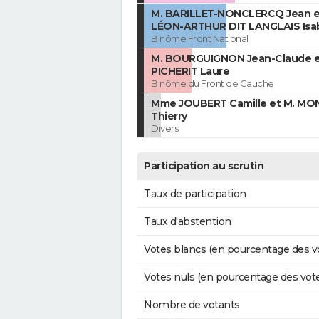
M. BARILLET-NONCLERCQ Jean 
LÉON-ARTHUR DIT LANGLAIS Isab
Binôme Front National
M. BOURGUIGNON Jean-Claude 
PICHERIT Laure
Binôme du Front de Gauche
Mme JOUBERT Camille et M. MO
Thierry
Divers
Participation au scrutin
Taux de participation
Taux d'abstention
Votes blancs (en pourcentage des v
Votes nuls (en pourcentage des vot
Nombre de votants