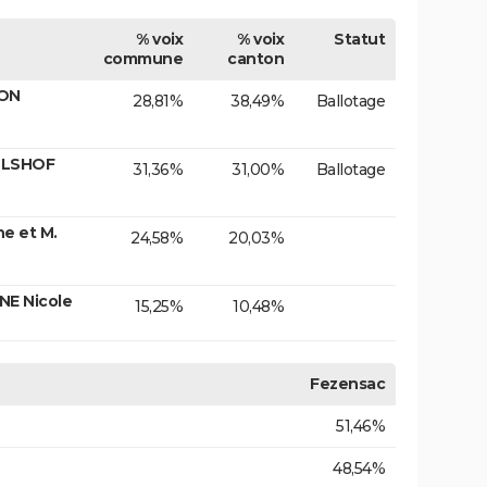
% voix
% voix
Statut
commune
canton
FON
28,81%
38,49%
Ballotage
ULSHOF
31,36%
31,00%
Ballotage
e et M.
24,58%
20,03%
NE Nicole
15,25%
10,48%
Fezensac
51,46%
48,54%