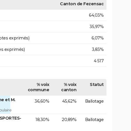
Canton de Fezensac
64,03%
35,97%
otes exprimés)
6,07%
es exprimés)
3,83%
4 517
% voix
% voix
Statut
commune
canton
e et M.
36,60%
45,62%
Ballotage
ulaire
ASPORTES-
18,30%
20,89%
Ballotage