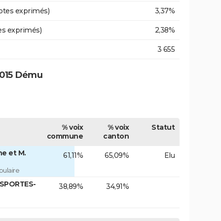
otes exprimés)
3,37%
es exprimés)
2,38%
3 655
2015 Dému
% voix
% voix
Statut
commune
canton
e et M.
61,11%
65,09%
Elu
ulaire
ASPORTES-
38,89%
34,91%