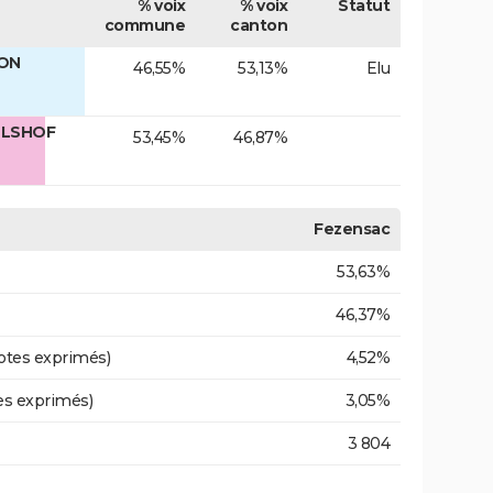
% voix
% voix
Statut
commune
canton
FON
46,55%
53,13%
Elu
ULSHOF
53,45%
46,87%
Fezensac
53,63%
46,37%
otes exprimés)
4,52%
es exprimés)
3,05%
3 804