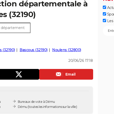
ection départementale à
Actu
es (32190)
Spo
Les 
es (32190)
Bascous (32190)
Noulens (32800)
20/06/26 17:18
Email
u
Bureaux de vote à Dému
u
Dému
(toutes les informations sur la ville)