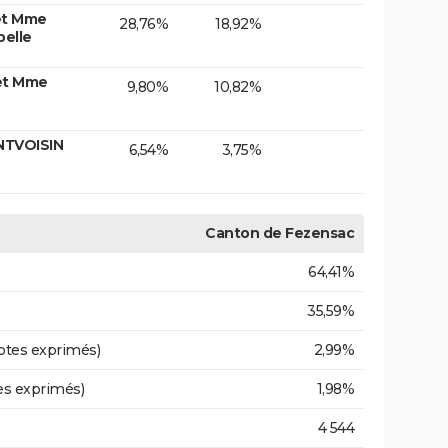
et Mme
28,76%
18,92%
elle
et Mme
9,80%
10,82%
NTVOISIN
6,54%
3,75%
Canton de Fezensac
64,41%
35,59%
otes exprimés)
2,99%
es exprimés)
1,98%
4 544