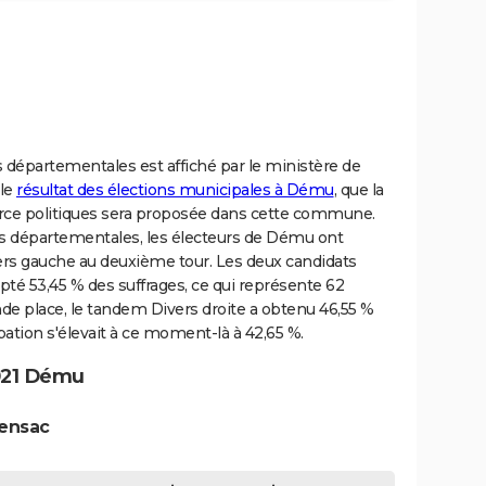
s départementales est affiché par le ministère de
 le
résultat des élections municipales à Dému
, que la
rce politiques sera proposée dans cette commune.
es départementales, les électeurs de Dému ont
ers gauche au deuxième tour. Les deux candidats
pté 53,45 % des suffrages, ce qui représente 62
onde place, le tandem Divers droite a obtenu 46,55 %
ipation s'élevait à ce moment-là à 42,65 %.
021 Dému
zensac