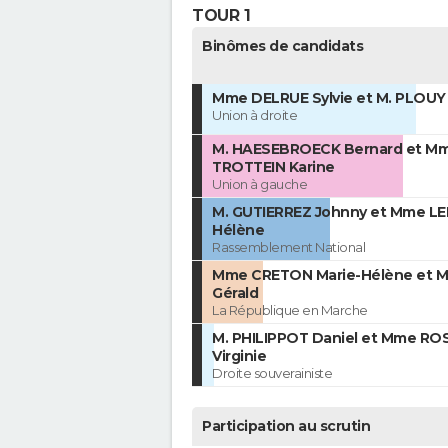
TOUR 1
Binômes de candidats
Mme DELRUE Sylvie et M. PLOUY
Union à droite
M. HAESEBROECK Bernard et M
TROTTEIN Karine
Union à gauche
M. GUTIERREZ Johnny et Mme L
Hélène
Rassemblement National
Mme CRETON Marie-Hélène et M
Gérald
La République en Marche
M. PHILIPPOT Daniel et Mme RO
Virginie
Droite souverainiste
Participation au scrutin