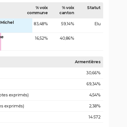
% voix
% voix
Statut
commune
canton
 Michel
83,48%
59,14%
Elu
me
16,52%
40,86%
Armentières
30,66%
69,34%
otes exprimés)
4,54%
es exprimés)
2,38%
14 572