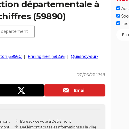
ection départementale à
Actu
chiffres (59890)
Spo
Les 
ton (59560)
Frelinghien (59236)
Quesnoy-sur-
20/06/26 17:18
Email
lémont
Bureaux de vote à Deûlémont
lémont
Deûlémont
(toutes les informations sur la ville)