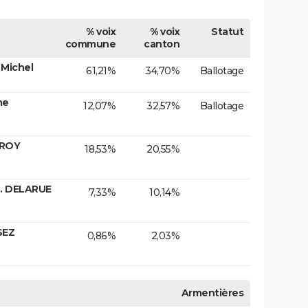
% voix
% voix
Statut
commune
canton
 Michel
61,21%
34,70%
Ballotage
me
12,07%
32,57%
Ballotage
EROY
18,53%
20,55%
. DELARUE
7,33%
10,14%
SEZ
0,86%
2,03%
Armentières