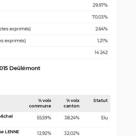
29,97%
70,03%
otes exprimés)
2,64%
es exprimés)
1,21%
14 242
2015 Deûlémont
% voix
% voix
Statut
commune
canton
Michel
55,59%
38,24%
Elu
me LENNE
12,92%
32,02%