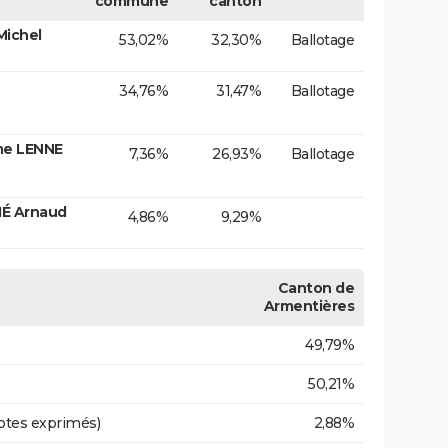
commune
canton
Michel
53,02%
32,30%
Ballotage
34,76%
31,47%
Ballotage
me LENNE
7,36%
26,93%
Ballotage
IÉ Arnaud
4,86%
9,29%
Canton de
Armentières
49,79%
50,21%
otes exprimés)
2,88%