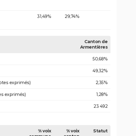
31,49%
29,74%
Canton de
Armentières
50,68%
49,32%
otes exprimés)
2,35%
es exprimés)
1,28%
23 492
% voix
% voix
Statut