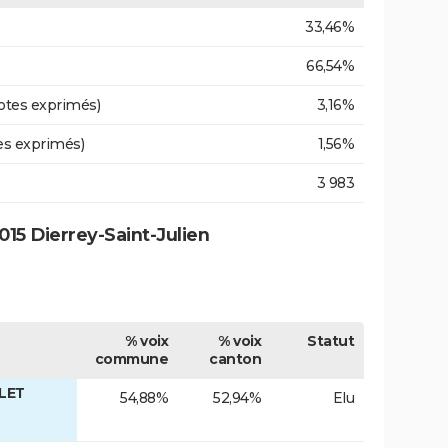
33,46%
66,54%
otes exprimés)
3,16%
es exprimés)
1,56%
3 983
15 Dierrey-Saint-Julien
% voix
% voix
Statut
commune
canton
LLET
54,88%
52,94%
Elu