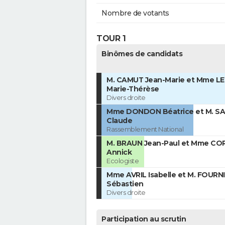
Nombre de votants
TOUR 1
Binômes de candidats
M. CAMUT Jean-Marie et Mme L
Marie-Thérèse
Divers droite
Mme DONDON Béatrice et M. S
Claude
Rassemblement National
M. BRAUN Jean-Paul et Mme CO
Annick
Ecologiste
Mme AVRIL Isabelle et M. FOUR
Sébastien
Divers droite
Participation au scrutin