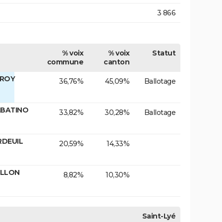
3 866
% voix
% voix
Statut
commune
canton
EROY
36,76%
45,09%
Ballotage
ABATINO
33,82%
30,28%
Ballotage
RDEUIL
20,59%
14,33%
NILLON
8,82%
10,30%
Saint-Lyé