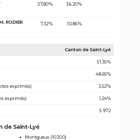
e
37,80%
36,20%
M. RODIER
7,32%
10,86%
Canton de Saint-Lyé
51,35%
48,65%
otes exprimés)
3,52%
es exprimés)
1,24%
5 972
 de Saint-Lyé
Montgueux (10300)