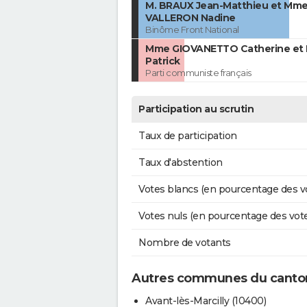
M. BRAUX Jean-Matthieu et Mm
VALLERON Nadine
Binôme Front National
Mme GIOVANETTO Catherine et 
Patrick
Parti communiste français
Participation au scrutin
Taux de participation
Taux d'abstention
Votes blancs (en pourcentage des v
Votes nuls (en pourcentage des vot
Nombre de votants
Autres communes du canton
Avant-lès-Marcilly (10400)