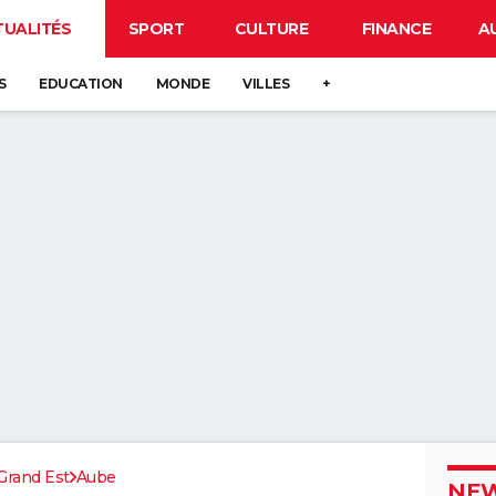
TUALITÉS
SPORT
CULTURE
FINANCE
A
S
EDUCATION
MONDE
VILLES
+
Grand Est
Aube
NEW