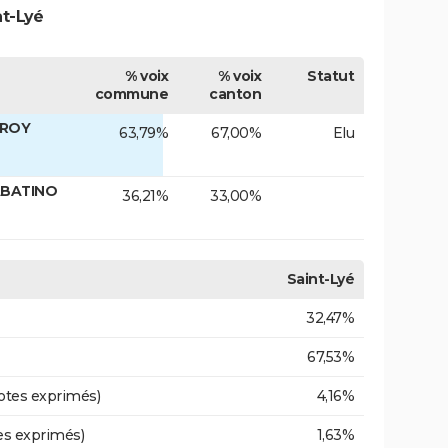
nt-Lyé
% voix
% voix
Statut
commune
canton
EROY
63,79%
67,00%
Elu
ABATINO
36,21%
33,00%
Saint-Lyé
32,47%
67,53%
otes exprimés)
4,16%
es exprimés)
1,63%