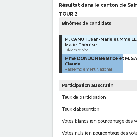
Résultat dans le canton de Sai
TOUR 2
Binômes de candidats
M. CAMUT Jean-Marie et Mme L
Marie-Thérèse
Divers droite
Mme DONDON Béatrice et M. S
Claude
Rassemblement National
Participation au scrutin
Taux de participation
Taux d'abstention
Votes blancs (en pourcentage des v
Votes nuls (en pourcentage des vot