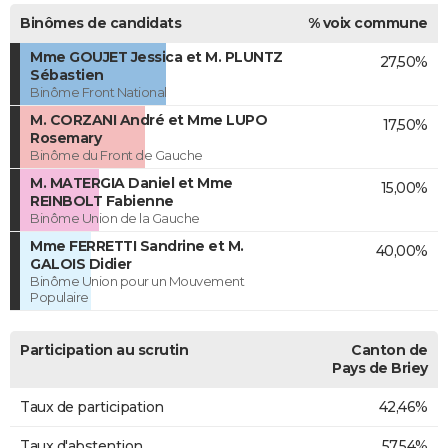
Binômes de candidats
% voix commune
Mme GOUJET Jessica et M. PLUNTZ
27,50%
Sébastien
Binôme Front National
M. CORZANI André et Mme LUPO
17,50%
Rosemary
Binôme du Front de Gauche
M. MATERGIA Daniel et Mme
15,00%
REINBOLT Fabienne
Binôme Union de la Gauche
Mme FERRETTI Sandrine et M.
40,00%
GALOIS Didier
Binôme Union pour un Mouvement
Populaire
Participation au scrutin
Canton de
Pays de Briey
Taux de participation
42,46%
Taux d'abstention
57,54%