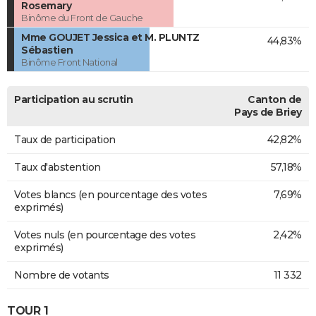
Rosemary
Binôme du Front de Gauche
Mme GOUJET Jessica et M. PLUNTZ
44,83%
Sébastien
Binôme Front National
Participation au scrutin
Canton de
Pays de Briey
Taux de participation
42,82%
Taux d'abstention
57,18%
Votes blancs (en pourcentage des votes
7,69%
exprimés)
Votes nuls (en pourcentage des votes
2,42%
exprimés)
Nombre de votants
11 332
TOUR 1