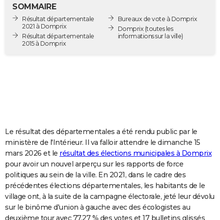
SOMMAIRE
City break
Voyage de noces
Climat
Destinations
Voyage nature
Forum
+
PHOTO
Résultat départementale
Bureaux de vote à Domprix
2021 à Domprix
Domprix
(toutes les
GUIDES D'ACHAT
Résultat départementale
informations sur la ville)
2015 à Domprix
BONS PLANS
CARTE DE VOEUX
Carte Bonne année
Carte Pâques
Carte de Noël
Carte Saint-Valentin
Carte d'anniversaire
DICTIONNAIRE
Biographies
Expressions
Dictionnaire
Citations
Proverbes
PROGRAMME TV
Le résultat des départementales a été rendu public par le
COPAINS D'AVANT
ministère de l'Intérieur. Il va falloir attendre le dimanche 15
Se connecter
Collèges
Universités
Service militaire
S'inscrire
Lycées
Primaires
Entreprises
Avis de recherche
AVIS DE DÉCÈS
mars 2026 et le
résultat des élections municipales à Domprix
pour avoir un nouvel arperçu sur les rapports de force
FORUM
politiques au sein de la ville. En 2021, dans le cadre des
précédentes élections départementales, les habitants de le
Lifestyle
Sport
Television
Cinema
Bricolage
Culture
Auto
Voyage
village ont, à la suite de la campagne électorale, jeté leur dévolu
sur le binôme d'union à gauche avec des écologistes au
deuxième tour avec 77,27 % des votes et 17 bulletins glissés