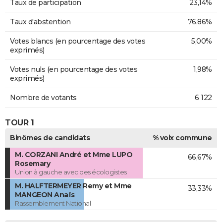
Taux de participation
23,14%
Taux d'abstention
76,86%
Votes blancs (en pourcentage des votes
5,00%
exprimés)
Votes nuls (en pourcentage des votes
1,98%
exprimés)
Nombre de votants
6 122
TOUR 1
Binômes de candidats
% voix commune
M. CORZANI André et Mme LUPO
66,67%
Rosemary
Union à gauche avec des écologistes
M. HALFTERMEYER Remy et Mme
33,33%
MANGEON Anaïs
Rassemblement National