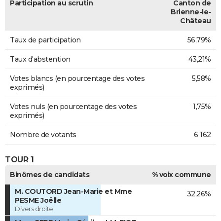
Participation au scrutin
Canton de
Brienne-le-
Château
Taux de participation
56,79%
Taux d'abstention
43,21%
Votes blancs (en pourcentage des votes
5,58%
exprimés)
Votes nuls (en pourcentage des votes
1,75%
exprimés)
Nombre de votants
6 162
TOUR 1
Binômes de candidats
% voix commune
M. COUTORD Jean-Marie et Mme
32,26%
PESME Joëlle
Divers droite