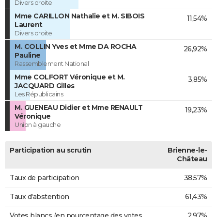
Divers droite
Mme CARILLON Nathalie et M. SIBOIS
11,54%
Laurent
Divers droite
M. COLLIN Yves et Mme DA ROCHA
26,92%
Pauline
Rassemblement National
Mme COLFORT Véronique et M.
3,85%
JACQUARD Gilles
Les Républicains
M. GUENEAU Didier et Mme RENAULT
19,23%
Véronique
Union à gauche
Participation au scrutin
Brienne-le-
Château
Taux de participation
38,57%
Taux d'abstention
61,43%
Votes blancs (en pourcentage des votes
2,97%