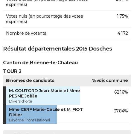
exprimés)
Votes nuls (en pourcentage des votes
1,75%
exprimés)
Nombre de votants
4 172
Résultat départementales 2015 Dosches
Canton de Brienne-le-Château
TOUR 2
Binômes de candidats
% voix commune
M. COUTORD Jean-Marie et Mme
62,16%
PESME Joëlle
Divers droite
Mme CERF Marie-Cécile et M. FIOT
37,84%
Didier
Binôme Front National