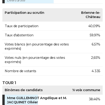
Divers droite
Participation au scrutin
Brienne-le-
Château
Taux de participation
40,09%
Taux d'abstention
59,91%
Votes blancs (en pourcentage des votes
6,51%
exprimés)
Votes nuls (en pourcentage des votes
2,65%
exprimés)
Nombre de votants
4 335
TOUR 1
Binômes de candidats
% voix commune
Mme GUILLEMINOT Angélique et M.
38,46%
JACQUINET Olivier