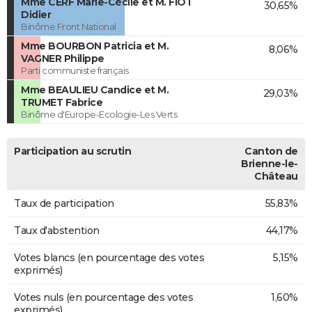
Mme CERF Marie-Cécile et M. FIOT
30,65%
Didier
Binôme Front National
Mme BOURBON Patricia et M.
8,06%
VAGNER Philippe
Parti communiste français
Mme BEAULIEU Candice et M.
29,03%
TRUMET Fabrice
Binôme d'Europe-Ecologie-Les Verts
Participation au scrutin
Canton de
Brienne-le-
Château
Taux de participation
55,83%
Taux d'abstention
44,17%
Votes blancs (en pourcentage des votes
5,15%
exprimés)
Votes nuls (en pourcentage des votes
1,60%
exprimés)