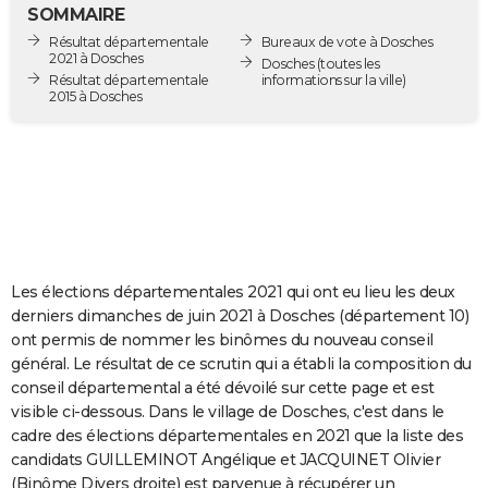
SOMMAIRE
City break
Voyage de noces
Climat
Destinations
Voyage nature
Forum
+
PHOTO
Résultat départementale
Bureaux de vote à Dosches
2021 à Dosches
Dosches
(toutes les
GUIDES D'ACHAT
Résultat départementale
informations sur la ville)
2015 à Dosches
BONS PLANS
CARTE DE VOEUX
Carte Bonne année
Carte Pâques
Carte de Noël
Carte Saint-Valentin
Carte d'anniversaire
DICTIONNAIRE
Biographies
Expressions
Dictionnaire
Citations
Proverbes
PROGRAMME TV
Les élections départementales 2021 qui ont eu lieu les deux
COPAINS D'AVANT
derniers dimanches de juin 2021 à Dosches (département 10)
Se connecter
Collèges
Universités
Service militaire
S'inscrire
Lycées
Primaires
Entreprises
Avis de recherche
AVIS DE DÉCÈS
ont permis de nommer les binômes du nouveau conseil
général. Le résultat de ce scrutin qui a établi la composition du
FORUM
conseil départemental a été dévoilé sur cette page et est
visible ci-dessous. Dans le village de Dosches, c'est dans le
Lifestyle
Sport
Television
Cinema
Bricolage
Culture
Auto
Voyage
cadre des élections départementales en 2021 que la liste des
candidats GUILLEMINOT Angélique et JACQUINET Olivier
(Binôme Divers droite) est parvenue à récupérer un