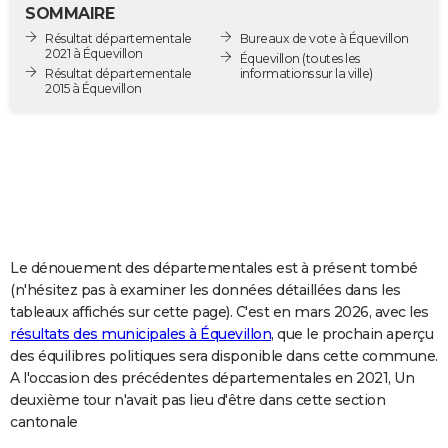
SOMMAIRE
City break
Voyage de noces
Climat
Destinations
Voyage nature
Forum
+
PHOTO
Résultat départementale
Bureaux de vote à Équevillon
2021 à Équevillon
Équevillon
(toutes les
GUIDES D'ACHAT
Résultat départementale
informations sur la ville)
2015 à Équevillon
BONS PLANS
CARTE DE VOEUX
Carte Bonne année
Carte Pâques
Carte de Noël
Carte Saint-Valentin
Carte d'anniversaire
DICTIONNAIRE
Biographies
Expressions
Dictionnaire
Citations
Proverbes
PROGRAMME TV
Le dénouement des départementales est à présent tombé
COPAINS D'AVANT
(n'hésitez pas à examiner les données détaillées dans les
Se connecter
Collèges
Universités
Service militaire
S'inscrire
Lycées
Primaires
Entreprises
Avis de recherche
AVIS DE DÉCÈS
tableaux affichés sur cette page). C'est en mars 2026, avec les
résultats des municipales à Équevillon
, que le prochain aperçu
FORUM
des équilibres politiques sera disponible dans cette commune.
A l'occasion des précédentes départementales en 2021, Un
Lifestyle
Sport
Television
Cinema
Bricolage
Culture
Auto
Voyage
deuxième tour n'avait pas lieu d'être dans cette section
cantonale