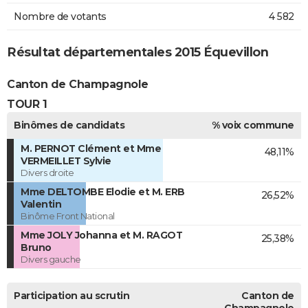
Nombre de votants
4 582
Résultat départementales 2015 Équevillon
Canton de Champagnole
TOUR 1
Binômes de candidats
% voix commune
M. PERNOT Clément et Mme
48,11%
VERMEILLET Sylvie
Divers droite
Mme DELTOMBE Elodie et M. ERB
26,52%
Valentin
Binôme Front National
Mme JOLY Johanna et M. RAGOT
25,38%
Bruno
Divers gauche
Participation au scrutin
Canton de