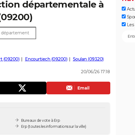
ection départementale à
Actu
 (09200)
Spo
Les 
t (09200)
Encourtiech (09200)
Soulan (09320)
20/06/26 17:18
Email
Bureaux de vote à Erp
Erp
(toutes les informations sur la ville)