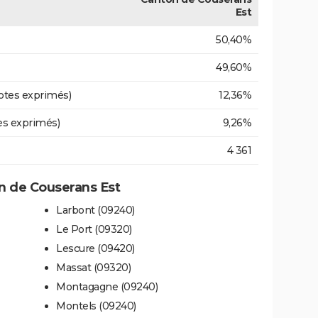
Est
50,40%
49,60%
otes exprimés)
12,36%
es exprimés)
9,26%
4 361
 de Couserans Est
Larbont (09240)
Le Port (09320)
Lescure (09420)
Massat (09320)
Montagagne (09240)
Montels (09240)