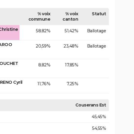
% voix
% voix
Statut
commune
canton
hristine
58,82%
51,42%
Ballotage
ZAROO
20,59%
23,48%
Ballotage
MOUCHET
8,82%
17,85%
RENO Cyril
11,76%
7,25%
Couserans Est
45,45%
54,55%