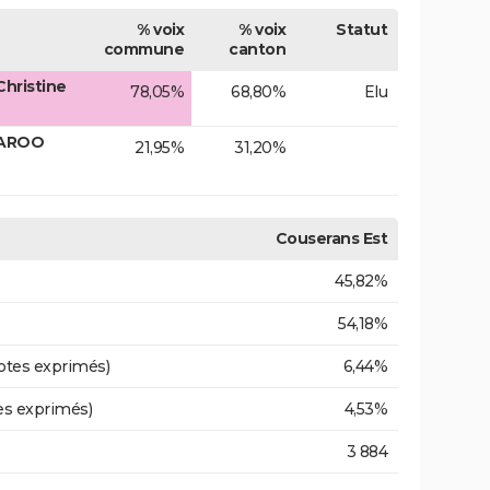
% voix
% voix
Statut
commune
canton
hristine
78,05%
68,80%
Elu
ZAROO
21,95%
31,20%
Couserans Est
45,82%
54,18%
otes exprimés)
6,44%
es exprimés)
4,53%
3 884