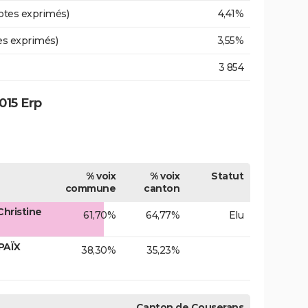
otes exprimés)
4,41%
es exprimés)
3,55%
3 854
015 Erp
% voix
% voix
Statut
commune
canton
hristine
61,70%
64,77%
Elu
PAÏX
38,30%
35,23%
Canton de Couserans