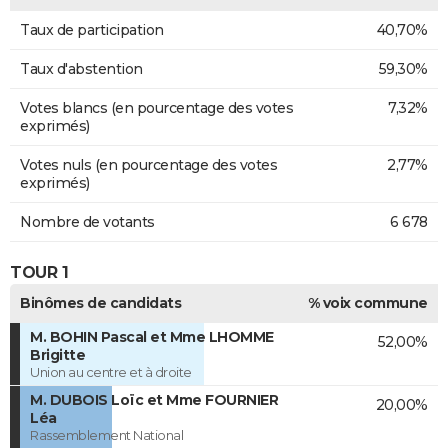
Taux de participation
40,70%
Taux d'abstention
59,30%
Votes blancs (en pourcentage des votes
7,32%
exprimés)
Votes nuls (en pourcentage des votes
2,77%
exprimés)
Nombre de votants
6 678
TOUR 1
Binômes de candidats
% voix commune
M. BOHIN Pascal et Mme LHOMME
52,00%
Brigitte
Union au centre et à droite
M. DUBOIS Loïc et Mme FOURNIER
20,00%
Léa
Rassemblement National