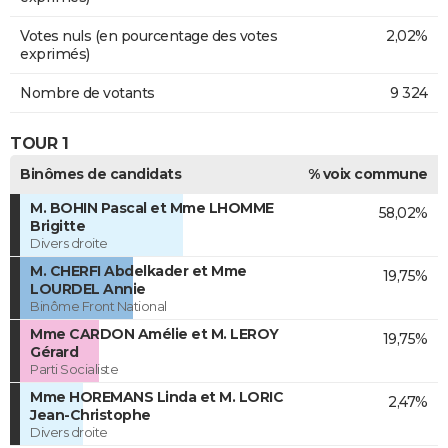
Votes nuls (en pourcentage des votes
2,02%
exprimés)
Nombre de votants
9 324
TOUR 1
Binômes de candidats
% voix commune
M. BOHIN Pascal et Mme LHOMME
58,02%
Brigitte
Divers droite
M. CHERFI Abdelkader et Mme
19,75%
LOURDEL Annie
Binôme Front National
Mme CARDON Amélie et M. LEROY
19,75%
Gérard
Parti Socialiste
Mme HOREMANS Linda et M. LORIC
2,47%
Jean-Christophe
Divers droite