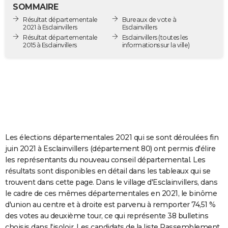
SOMMAIRE
City break
Voyage de noces
Climat
Destinations
Voyage nature
Forum
+
PHOTO
Résultat départementale
Bureaux de vote à
2021 à Esclainvillers
Esclainvillers
GUIDES D'ACHAT
Résultat départementale
Esclainvillers
(toutes les
2015 à Esclainvillers
informations sur la ville)
BONS PLANS
CARTE DE VOEUX
Carte Bonne année
Carte Pâques
Carte de Noël
Carte Saint-Valentin
Carte d'anniversaire
DICTIONNAIRE
Biographies
Expressions
Dictionnaire
Citations
Proverbes
PROGRAMME TV
COPAINS D'AVANT
Les élections départementales 2021 qui se sont déroulées fin
juin 2021 à Esclainvillers (département 80) ont permis d'élire
Se connecter
Collèges
Universités
Service militaire
S'inscrire
Lycées
Primaires
Entreprises
Avis de recherche
AVIS DE DÉCÈS
les représentants du nouveau conseil départemental. Les
résultats sont disponibles en détail dans les tableaux qui se
FORUM
trouvent dans cette page. Dans le village d'Esclainvillers, dans
le cadre de ces mêmes départementales en 2021, le binôme
Lifestyle
Sport
Television
Cinema
Bricolage
Culture
Auto
Voyage
d'union au centre et à droite est parvenu à remporter 74,51 %
des votes au deuxième tour, ce qui représente 38 bulletins
choisis dans l'isoloir. Les candidats de la liste Rassemblement