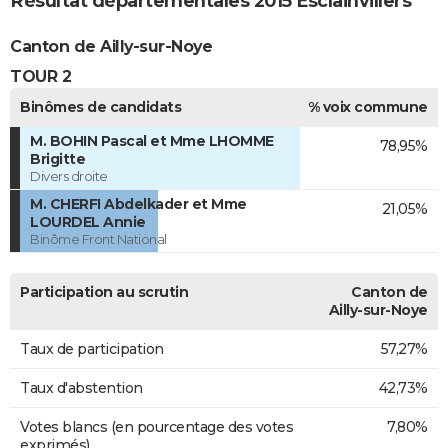
Résultat départementales 2015 Esclainvillers
Canton de Ailly-sur-Noye
TOUR 2
Binômes de candidats
% voix commune
M. BOHIN Pascal et Mme LHOMME
78,95%
Brigitte
Divers droite
M. CHERFI Abdelkader et Mme
21,05%
LOURDEL Annie
Binôme Front National
Participation au scrutin
Canton de
Ailly-sur-Noye
Taux de participation
57,27%
Taux d'abstention
42,73%
Votes blancs (en pourcentage des votes
7,80%
exprimés)