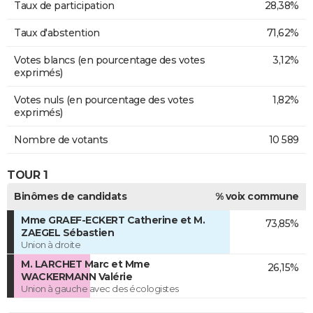
Taux de participation
28,38%
Taux d'abstention
71,62%
Votes blancs (en pourcentage des votes
3,12%
exprimés)
Votes nuls (en pourcentage des votes
1,82%
exprimés)
Nombre de votants
10 589
TOUR 1
Binômes de candidats
% voix commune
Mme GRAEF-ECKERT Catherine et M.
73,85%
ZAEGEL Sébastien
Union à droite
M. LARCHET Marc et Mme
26,15%
WACKERMANN Valérie
Union à gauche avec des écologistes