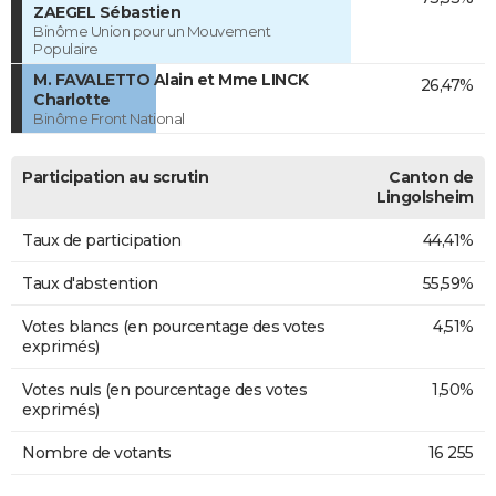
ZAEGEL Sébastien
Binôme Union pour un Mouvement
Populaire
M. FAVALETTO Alain et Mme LINCK
26,47%
Charlotte
Binôme Front National
Participation au scrutin
Canton de
Lingolsheim
Taux de participation
44,41%
Taux d'abstention
55,59%
Votes blancs (en pourcentage des votes
4,51%
exprimés)
Votes nuls (en pourcentage des votes
1,50%
exprimés)
Nombre de votants
16 255