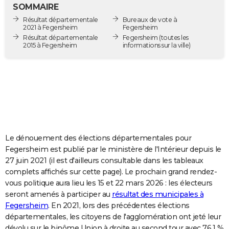
SOMMAIRE
City break
Voyage de noces
Climat
Destinations
Voyage nature
Forum
+
PHOTO
Résultat départementale
Bureaux de vote à
2021 à Fegersheim
Fegersheim
GUIDES D'ACHAT
Résultat départementale
Fegersheim
(toutes les
2015 à Fegersheim
informations sur la ville)
BONS PLANS
CARTE DE VOEUX
Carte Bonne année
Carte Pâques
Carte de Noël
Carte Saint-Valentin
Carte d'anniversaire
DICTIONNAIRE
Biographies
Expressions
Dictionnaire
Citations
Proverbes
PROGRAMME TV
COPAINS D'AVANT
Le dénouement des élections départementales pour
Fegersheim est publié par le ministère de l'Intérieur depuis le
Se connecter
Collèges
Universités
Service militaire
S'inscrire
Lycées
Primaires
Entreprises
Avis de recherche
AVIS DE DÉCÈS
27 juin 2021 (il est d'ailleurs consultable dans les tableaux
complets affichés sur cette page). Le prochain grand rendez-
FORUM
vous politique aura lieu les 15 et 22 mars 2026 : les électeurs
seront amenés à participer au
résultat des municipales à
Lifestyle
Sport
Television
Cinema
Bricolage
Culture
Auto
Voyage
Fegersheim
. En 2021, lors des précédentes élections
départementales, les citoyens de l'agglomération ont jeté leur
dévolu sur le binôme Union à droite au second tour avec 76,1 %