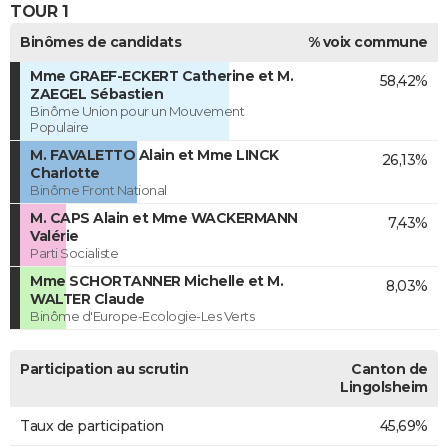
TOUR 1
Binômes de candidats
% voix commune
Mme GRAEF-ECKERT Catherine et M.
58,42%
ZAEGEL Sébastien
Binôme Union pour un Mouvement
Populaire
M. FAVALETTO Alain et Mme LINCK
26,13%
Charlotte
Binôme Front National
M. CAPS Alain et Mme WACKERMANN
7,43%
Valérie
Parti Socialiste
Mme SCHORTANNER Michelle et M.
8,03%
WALTER Claude
Binôme d'Europe-Ecologie-Les Verts
Participation au scrutin
Canton de
Lingolsheim
Taux de participation
45,69%