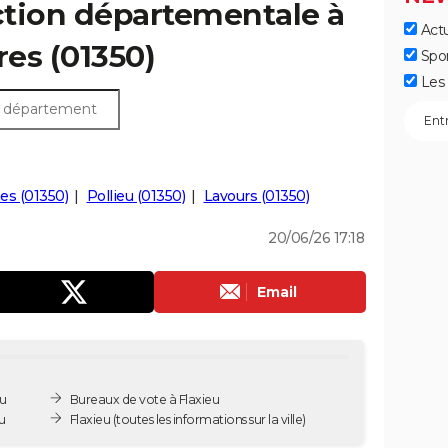
ection départementale à
Actu
fres (01350)
Spo
Les 
es (01350)
Pollieu (01350)
Lavours (01350)
20/06/26 17:18
Email
eu
Bureaux de vote à Flaxieu
u
Flaxieu
(toutes les informations sur la ville)