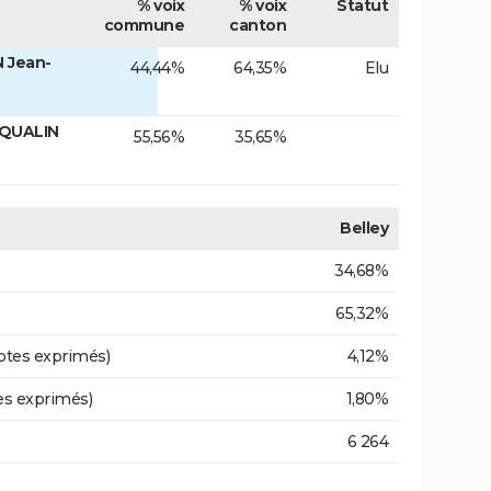
% voix
% voix
Statut
commune
canton
 Jean-
44,44%
64,35%
Elu
SQUALIN
55,56%
35,65%
Belley
34,68%
65,32%
otes exprimés)
4,12%
es exprimés)
1,80%
6 264