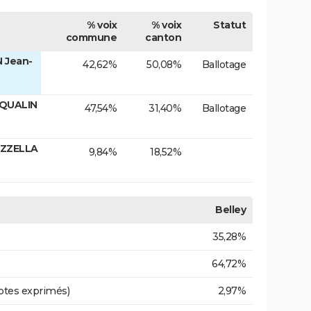
% voix
% voix
Statut
commune
canton
 Jean-
42,62%
50,08%
Ballotage
SQUALIN
47,54%
31,40%
Ballotage
AZZELLA
9,84%
18,52%
Belley
35,28%
64,72%
otes exprimés)
2,97%