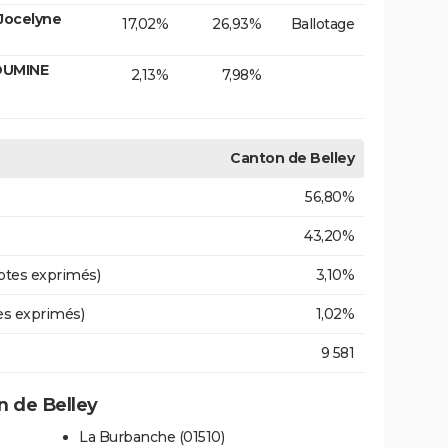
Jocelyne
17,02%
26,93%
Ballotage
OUMINE
2,13%
7,98%
Canton de Belley
56,80%
43,20%
otes exprimés)
3,10%
es exprimés)
1,02%
9 581
 de Belley
La Burbanche (01510)