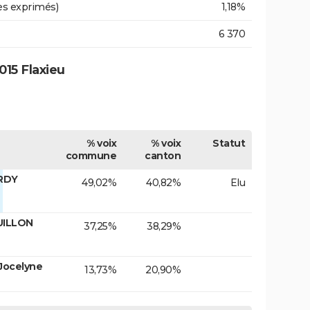
es exprimés)
1,18%
6 370
15 Flaxieu
% voix
% voix
Statut
commune
canton
ARDY
49,02%
40,82%
Elu
UILLON
37,25%
38,29%
Jocelyne
13,73%
20,90%