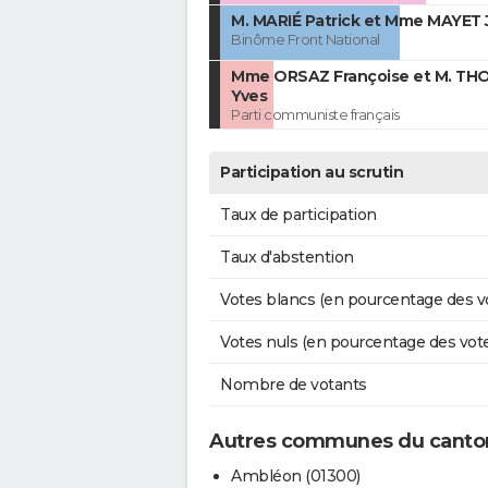
M. MARIÉ Patrick et Mme MAYET 
Binôme Front National
Mme ORSAZ Françoise et M. TH
Yves
Parti communiste français
Participation au scrutin
Taux de participation
Taux d'abstention
Votes blancs (en pourcentage des v
Votes nuls (en pourcentage des vot
Nombre de votants
Autres communes du canton
Ambléon (01300)