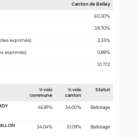
Canton de Belley
60,30%
39,70%
otes exprimés)
2,33%
es exprimés)
0,89%
10 172
% voix
% voix
Statut
commune
canton
ARDY
46,81%
34,00%
Ballotage
UILLON
34,04%
31,09%
Ballotage