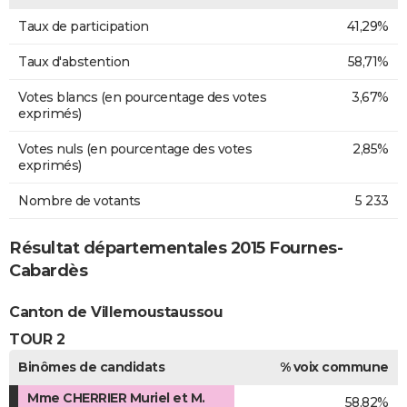
Taux de participation
41,29%
Taux d'abstention
58,71%
Votes blancs (en pourcentage des votes
3,67%
exprimés)
Votes nuls (en pourcentage des votes
2,85%
exprimés)
Nombre de votants
5 233
Résultat départementales 2015 Fournes-
Cabardès
Canton de Villemoustaussou
TOUR 2
Binômes de candidats
% voix commune
Mme CHERRIER Muriel et M.
58,82%