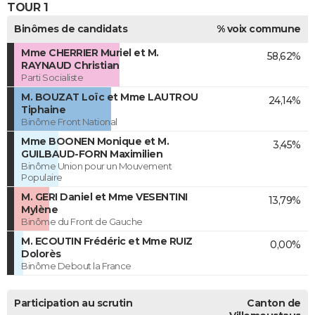
TOUR 1
Binômes de candidats
% voix commune
Mme CHERRIER Muriel et M.
58,62%
RAYNAUD Christian
Parti Socialiste
M. BOUZAT Loïc et Mme LAUTROU
24,14%
Tiphaine
Binôme Front National
Mme BOONEN Monique et M.
3,45%
GUILBAUD-FORN Maximilien
Binôme Union pour un Mouvement
Populaire
M. GERI Daniel et Mme VESENTINI
13,79%
Mylène
Binôme du Front de Gauche
M. ECOUTIN Frédéric et Mme RUIZ
0,00%
Dolorès
Binôme Debout la France
Participation au scrutin
Canton de