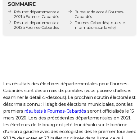
SOMMAIRE
City break
Voyage de noces
Climat
Destinations
Voyage nature
Forum
+
PHOTO
Résultat départementale
Bureaux de vote à Fournes-
2021 à Fournes-Cabardès
Cabardès
GUIDES D'ACHAT
Résultat départementale
Fournes-Cabardès
(toutes les
2015 à Fournes-Cabardès
informations sur la ville)
BONS PLANS
CARTE DE VOEUX
Carte Bonne année
Carte Pâques
Carte de Noël
Carte Saint-Valentin
Carte d'anniversaire
DICTIONNAIRE
Biographies
Expressions
Dictionnaire
Citations
Proverbes
PROGRAMME TV
COPAINS D'AVANT
Les résultats des élections départementales pour Fournes-
Cabardès sont désormais disponibles (vous pouvez d'ailleurs
Se connecter
Collèges
Universités
Service militaire
S'inscrire
Lycées
Primaires
Entreprises
Avis de recherche
AVIS DE DÉCÈS
examiner le détail ci-dessous). Le prochain scrutin électoral est
désormais connu : il s'agit des élections municipales, dont les
FORUM
premiers
résultats à Fournes-Cabardès
seront officialisés le 15
mars 2026. Lors des précédentes départementales en 2021,
Lifestyle
Sport
Television
Cinema
Bricolage
Culture
Auto
Voyage
les électeurs de le bourg ont jeté leur dévolu sur le binôme
d'union à gauche avec des écologistes dès le premier tour avec
93,1 % des votes et 27 bulletins glissés dans l'urne, ce qui