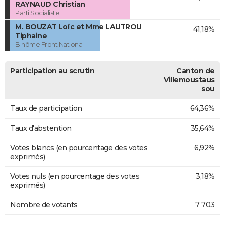
RAYNAUD Christian
Parti Socialiste
M. BOUZAT Loïc et Mme LAUTROU
41,18%
Tiphaine
Binôme Front National
Participation au scrutin
Canton de
Villemoustaus
sou
Taux de participation
64,36%
Taux d'abstention
35,64%
Votes blancs (en pourcentage des votes
6,92%
exprimés)
Votes nuls (en pourcentage des votes
3,18%
exprimés)
Nombre de votants
7 703