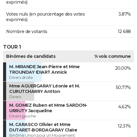
exprimés)
Votes nuls (en pourcentage des votes
3,87%
exprimés)
Nombre de votants
12 688
TOUR 1
Binômes de candidats
% voix commune
M. MIRANDE Jean-Pierre et Mme
20,00%
TROUNDAY IDIART Annick
Divers droite
Mme AGUERGARAY Léonie et M.
50,77%
CURUTCHARRY Antton
Divers
M. GOMEZ Ruben et Mme SARDON-
4,62%
URRUTY Jacqueline
Divers gauche
M. CARASCO Olivier et Mme
12,31%
DUTARET-BORDAGARAY Claire
Binôme Union pour un Mouvement