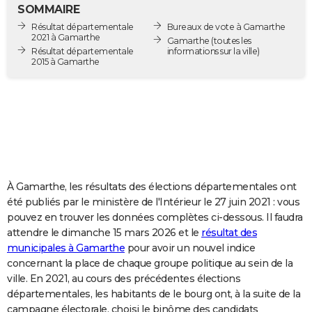
SOMMAIRE
City break
Voyage de noces
Climat
Destinations
Voyage nature
Forum
+
PHOTO
Résultat départementale
Bureaux de vote à Gamarthe
2021 à Gamarthe
Gamarthe
(toutes les
GUIDES D'ACHAT
Résultat départementale
informations sur la ville)
2015 à Gamarthe
BONS PLANS
CARTE DE VOEUX
Carte Bonne année
Carte Pâques
Carte de Noël
Carte Saint-Valentin
Carte d'anniversaire
DICTIONNAIRE
Biographies
Expressions
Dictionnaire
Citations
Proverbes
PROGRAMME TV
À Gamarthe, les résultats des élections départementales ont
COPAINS D'AVANT
été publiés par le ministère de l'Intérieur le 27 juin 2021 : vous
Se connecter
Collèges
Universités
Service militaire
S'inscrire
Lycées
Primaires
Entreprises
Avis de recherche
AVIS DE DÉCÈS
pouvez en trouver les données complètes ci-dessous. Il faudra
attendre le dimanche 15 mars 2026 et le
résultat des
FORUM
municipales à Gamarthe
pour avoir un nouvel indice
concernant la place de chaque groupe politique au sein de la
Lifestyle
Sport
Television
Cinema
Bricolage
Culture
Auto
Voyage
ville. En 2021, au cours des précédentes élections
départementales, les habitants de le bourg ont, à la suite de la
campagne électorale, choisi le binôme des candidats