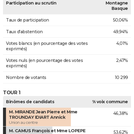
Participation au scrutin
Montagne
Basque
Taux de participation
50,06%
Taux d'abstention
49,94%
Votes blancs (en pourcentage des votes
4,01%
exprimés)
Votes nuls (en pourcentage des votes
2,47%
exprimés)
Nombre de votants
10 299
TOUR 1
Binômes de candidats
% voix commune
M. MIRANDE Jean Pierre et Mme
46,38%
TROUNDAY IDIART Annick
Union au centre
M. CAMUS François et Mme LOPEPE
53,62%