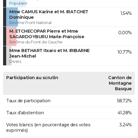
Populaire
Mme CAMUS Karine et M. IRATCHET
1,54%
Dominique
Binôme Front National
M. ETCHECOPAR Pierre et Mme
0,00%
SAGARDOYBURU Marie-Françoise
Binôme du Front de Gauche
Mme BETHART Itxaro et M. IRIBARNE
10,77%
Jean-Michel
Divers
Participation au scrutin
Canton de
Montagne
Basque
Taux de participation
58,72%
Taux d'abstention
41,28%
Votes blancs (en pourcentage des votes
3,24%
exprimés)