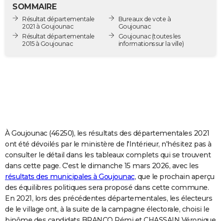
SOMMAIRE
City break
Voyage de noces
Climat
Destinations
Voyage nature
Forum
+
PHOTO
Résultat départementale
Bureaux de vote à
2021 à Goujounac
Goujounac
GUIDES D'ACHAT
Résultat départementale
Goujounac
(toutes les
2015 à Goujounac
informations sur la ville)
BONS PLANS
CARTE DE VOEUX
Carte Bonne année
Carte Pâques
Carte de Noël
Carte Saint-Valentin
Carte d'anniversaire
DICTIONNAIRE
Biographies
Expressions
Dictionnaire
Citations
Proverbes
PROGRAMME TV
COPAINS D'AVANT
À Goujounac (46250), les résultats des départementales 2021
ont été dévoilés par le ministère de l'Intérieur, n'hésitez pas à
Se connecter
Collèges
Universités
Service militaire
S'inscrire
Lycées
Primaires
Entreprises
Avis de recherche
AVIS DE DÉCÈS
consulter le détail dans les tableaux complets qui se trouvent
dans cette page. C'est le dimanche 15 mars 2026, avec les
FORUM
résultats des municipales à Goujounac
, que le prochain aperçu
des équilibres politiques sera proposé dans cette commune.
Lifestyle
Sport
Television
Cinema
Bricolage
Culture
Auto
Voyage
En 2021, lors des précédentes départementales, les électeurs
de le village ont, à la suite de la campagne électorale, choisi le
binôme des candidats BRANCO Rémi et CHASSAIN Véronique