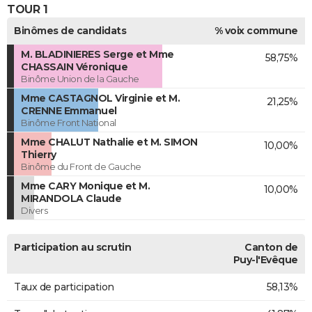
TOUR 1
Binômes de candidats
% voix commune
M. BLADINIERES Serge et Mme
58,75%
CHASSAIN Véronique
Binôme Union de la Gauche
Mme CASTAGNOL Virginie et M.
21,25%
CRENNE Emmanuel
Binôme Front National
Mme CHALUT Nathalie et M. SIMON
10,00%
Thierry
Binôme du Front de Gauche
Mme CARY Monique et M.
10,00%
MIRANDOLA Claude
Divers
Participation au scrutin
Canton de
Puy-l'Evêque
Taux de participation
58,13%