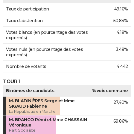
Taux de participation
49,16%
Taux d'abstention
50,84%
Votes blancs (en pourcentage des votes
4,19%
exprimés)
Votes nuls (en pourcentage des votes
3,49%
exprimés)
Nombre de votants
4 442
TOUR 1
Binômes de candidats
% voix commune
M. BLADINIÈRES Serge et Mme
27,40%
SIGAUD Fabienne
La République en Marche
M. BRANCO Rémi et Mme CHASSAIN
69,86%
Véronique
Parti Socialiste