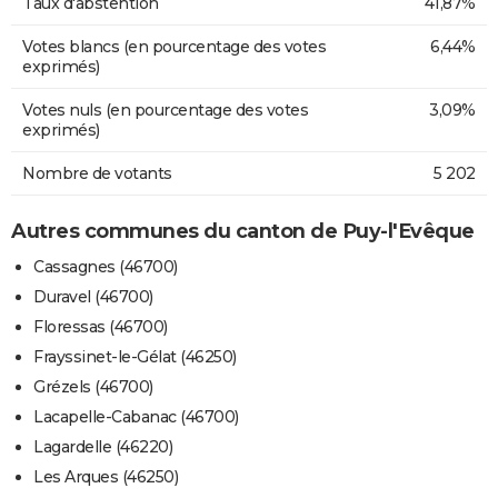
Taux d'abstention
41,87%
Votes blancs (en pourcentage des votes
6,44%
exprimés)
Votes nuls (en pourcentage des votes
3,09%
exprimés)
Nombre de votants
5 202
Autres communes du canton de Puy-l'Evêque
Cassagnes (46700)
Duravel (46700)
Floressas (46700)
Frayssinet-le-Gélat (46250)
Grézels (46700)
Lacapelle-Cabanac (46700)
Lagardelle (46220)
Les Arques (46250)