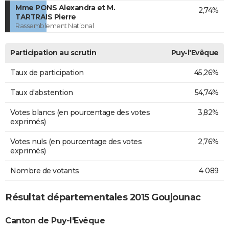
Mme PONS Alexandra et M.
2,74%
TARTRAIS Pierre
Rassemblement National
Participation au scrutin
Puy-l'Evêque
Taux de participation
45,26%
Taux d'abstention
54,74%
Votes blancs (en pourcentage des votes
3,82%
exprimés)
Votes nuls (en pourcentage des votes
2,76%
exprimés)
Nombre de votants
4 089
Résultat départementales 2015 Goujounac
Canton de Puy-l'Evêque