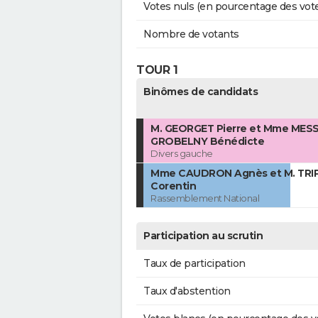
Votes nuls (en pourcentage des vot
Nombre de votants
TOUR 1
Binômes de candidats
M. GEORGET Pierre et Mme MES
GROBELNY Bénédicte
Divers gauche
Mme CAUDRON Agnès et M. TRI
Corentin
Rassemblement National
Participation au scrutin
Taux de participation
Taux d'abstention