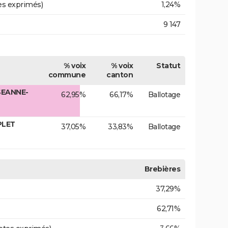
es exprimés)
1,24%
9 147
% voix
% voix
Statut
commune
canton
SEANNE-
62,95%
66,17%
Ballotage
PLET
37,05%
33,83%
Ballotage
Brebières
37,29%
62,71%