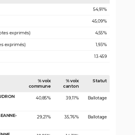
54,91%
45,09%
otes exprimés)
4,55%
es exprimés)
1,93%
13 459
% voix
% voix
Statut
commune
canton
AUDRON
40,85%
39,11%
Ballotage
SEANNE-
29,21%
35,76%
Ballotage
ENNE