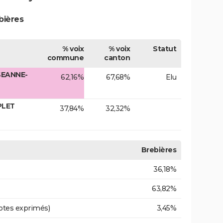
bières
% voix
% voix
Statut
commune
canton
SEANNE-
62,16%
67,68%
Elu
PLET
37,84%
32,32%
Brebières
36,18%
63,82%
otes exprimés)
3,45%