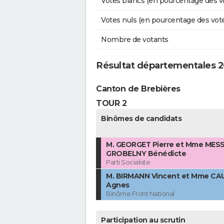
Votes blancs (en pourcentage des v
Votes nuls (en pourcentage des vot
Nombre de votants
Résultat départementales 2
Canton de Brebières
TOUR 2
Binômes de candidats
M. GEORGET Pierre et Mme MES
GROBELNY Bénédicte
Parti Socialiste
M. BIRMANN Vincent et Mme C
Agnes
Binôme Front National
Participation au scrutin