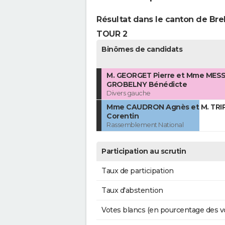
Résultat dans le canton de Bre
TOUR 2
Binômes de candidats
M. GEORGET Pierre et Mme MES
GROBELNY Bénédicte
Divers gauche
Mme CAUDRON Agnès et M. TRI
Corentin
Rassemblement National
Participation au scrutin
Taux de participation
Taux d'abstention
Votes blancs (en pourcentage des v