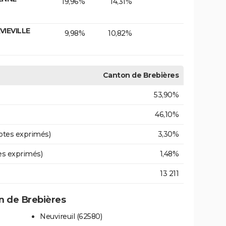
19,96%
14,31%
VIEVILLE
9,98%
10,82%
Canton de Brebières
53,90%
46,10%
otes exprimés)
3,30%
es exprimés)
1,48%
13 211
 de Brebières
Neuvireuil (62580)