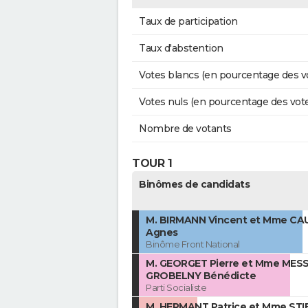
Taux de participation
Taux d'abstention
Votes blancs (en pourcentage des v
Votes nuls (en pourcentage des vot
Nombre de votants
TOUR 1
Binômes de candidats
M. BIRMANN Vincent et Mme C
Agnes
Binôme Front National
M. GEORGET Pierre et Mme MES
GROBELNY Bénédicte
Parti Socialiste
M. HERMANT Patrice et Mme STI