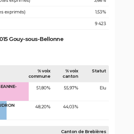
otes exprimés)
3,66%
es exprimés)
1,53%
9 423
015 Gouy-sous-Bellonne
% voix
% voix
Statut
commune
canton
SEANNE-
51,80%
55,97%
Elu
AUDRON
48,20%
44,03%
Canton de Brebières