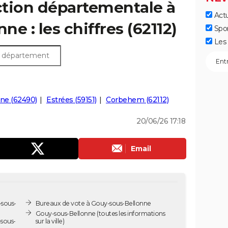
ection départementale à
Actu
e : les chiffres (62112)
Spo
Les 
ne (62490)
Estrées (59151)
Corbehem (62112)
20/06/26 17:18
Email
-sous-
Bureaux de vote à Gouy-sous-Bellonne
Gouy-sous-Bellonne
(toutes les informations
sous-
sur la ville)