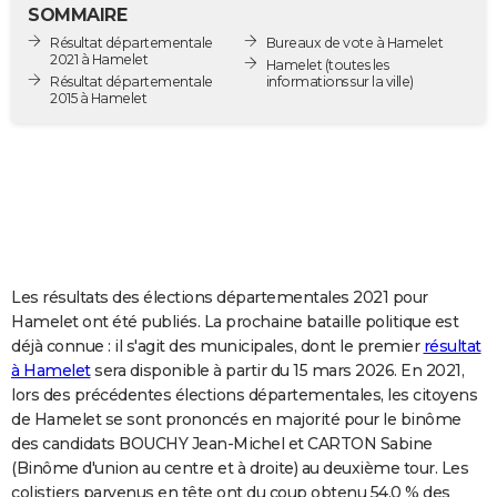
SOMMAIRE
City break
Voyage de noces
Climat
Destinations
Voyage nature
Forum
+
PHOTO
Résultat départementale
Bureaux de vote à Hamelet
2021 à Hamelet
Hamelet
(toutes les
GUIDES D'ACHAT
Résultat départementale
informations sur la ville)
2015 à Hamelet
BONS PLANS
CARTE DE VOEUX
Carte Bonne année
Carte Pâques
Carte de Noël
Carte Saint-Valentin
Carte d'anniversaire
DICTIONNAIRE
Biographies
Expressions
Dictionnaire
Citations
Proverbes
PROGRAMME TV
Les résultats des élections départementales 2021 pour
COPAINS D'AVANT
Hamelet ont été publiés. La prochaine bataille politique est
Se connecter
Collèges
Universités
Service militaire
S'inscrire
Lycées
Primaires
Entreprises
Avis de recherche
AVIS DE DÉCÈS
déjà connue : il s'agit des municipales, dont le premier
résultat
à Hamelet
sera disponible à partir du 15 mars 2026. En 2021,
FORUM
lors des précédentes élections départementales, les citoyens
de Hamelet se sont prononcés en majorité pour le binôme
Lifestyle
Sport
Television
Cinema
Bricolage
Culture
Auto
Voyage
des candidats BOUCHY Jean-Michel et CARTON Sabine
(Binôme d'union au centre et à droite) au deuxième tour. Les
colistiers parvenus en tête ont du coup obtenu 54,0 % des