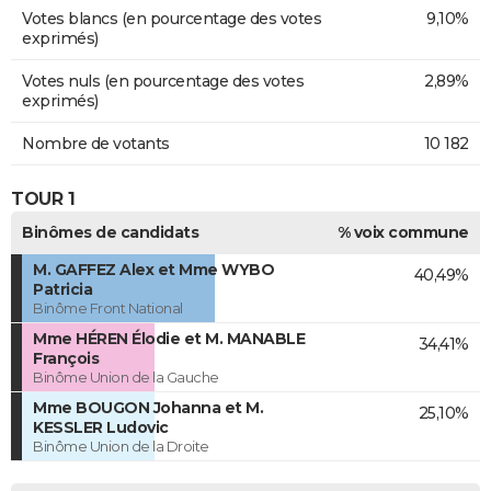
Votes blancs (en pourcentage des votes
9,10%
exprimés)
Votes nuls (en pourcentage des votes
2,89%
exprimés)
Nombre de votants
10 182
TOUR 1
Binômes de candidats
% voix commune
M. GAFFEZ Alex et Mme WYBO
40,49%
Patricia
Binôme Front National
Mme HÉREN Élodie et M. MANABLE
34,41%
François
Binôme Union de la Gauche
Mme BOUGON Johanna et M.
25,10%
KESSLER Ludovic
Binôme Union de la Droite