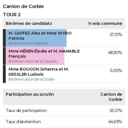
Canton de Corbie
TOUR 2
Binômes de candidats
% voix commune
M. GAFFEZ Alex et Mme WYBO
51,10%
Patricia
Binôme Front National
Mme HÉREN Élodie et M. MANABLE
48,90%
François
Binôme Union de la Gauche
Mme BOUGON Johanna et M.
0,00%
KESSLER Ludovic
Binôme Union de la Droite
Participation au scrutin
Canton de
Corbie
Taux de participation
55,31%
Taux d'abstention
44,69%