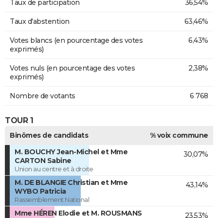
Taux de participation
36,54%
Taux d'abstention
63,46%
Votes blancs (en pourcentage des votes
6,43%
exprimés)
Votes nuls (en pourcentage des votes
2,38%
exprimés)
Nombre de votants
6 768
TOUR 1
Binômes de candidats
% voix commune
M. BOUCHY Jean-Michel et Mme
30,07%
CARTON Sabine
Union au centre et à droite
M. DE BLANGIE Christian et Mme
43,14%
WYBO Patricia
Rassemblement National
Mme HÉREN Elodie et M. ROUSMANS
23,53%