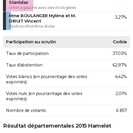
Stanislas
Union à gauche avec des écologistes
Mme BOULANGER Mylène et M.
3,27%
DIRUIT Vincent
Binôme d'Extrême droite
Participation au scrutin
Corbie
Taux de participation
37,03%
Taux d'abstention
62,97%
Votes blancs (en pourcentage des votes
4,42%
exprimés)
Votes nuls (en pourcentage des votes
2,01%
exprimés)
Nombre de votants
6 857
Résultat départementales 2015 Hamelet