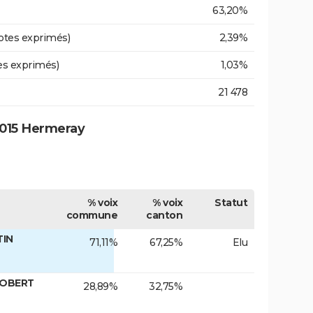
63,20%
otes exprimés)
2,39%
es exprimés)
1,03%
21 478
2015 Hermeray
% voix
% voix
Statut
commune
canton
TIN
71,11%
67,25%
Elu
ROBERT
28,89%
32,75%