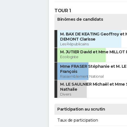
TOUR 1
Binômes de candidats
M. BAX DE KEATING Geoffroy et
DEMONT Clarisse
Les Républicains
M. JUTIER David et Mme MILLOT P
Ecologiste
Mme FRASER Stéphanie et M. L
François
Rassemblement National
M. LE SAULNIER Michaël et Mme
Nathalie
Divers
Participation au scrutin
Taux de participation