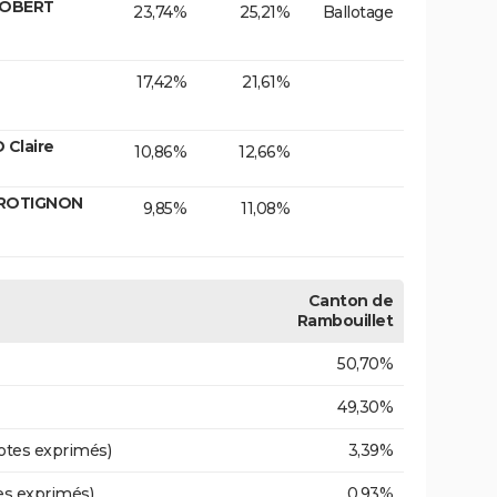
ROBERT
23,74%
25,21%
Ballotage
17,42%
21,61%
 Claire
10,86%
12,66%
TROTIGNON
9,85%
11,08%
Canton de
Rambouillet
50,70%
49,30%
otes exprimés)
3,39%
es exprimés)
0,93%