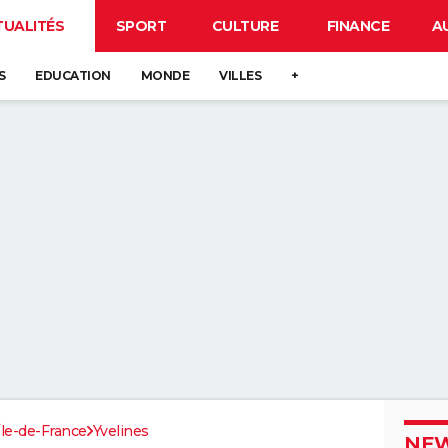
TUALITÉS
SPORT
CULTURE
FINANCE
A
S
EDUCATION
MONDE
VILLES
+
Île-de-France
Yvelines
NEW