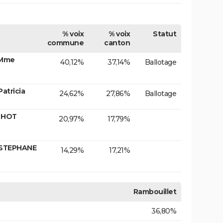
% voix
% voix
Statut
commune
canton
 Mme
40,12%
37,14%
Ballotage
atricia
24,62%
27,86%
Ballotage
E HOT
20,97%
17,79%
 STEPHANE
14,29%
17,21%
Rambouillet
36,80%