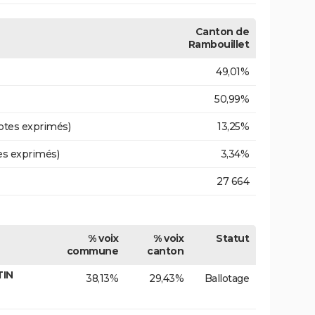
Canton de
Rambouillet
49,01%
50,99%
otes exprimés)
13,25%
es exprimés)
3,34%
27 664
% voix
% voix
Statut
commune
canton
TIN
38,13%
29,43%
Ballotage