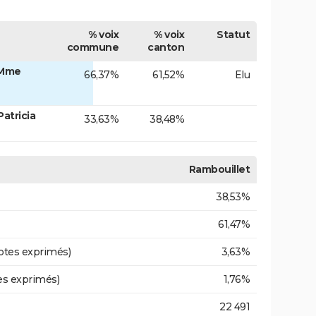
% voix
% voix
Statut
commune
canton
 Mme
66,37%
61,52%
Elu
atricia
33,63%
38,48%
Rambouillet
38,53%
61,47%
otes exprimés)
3,63%
es exprimés)
1,76%
22 491