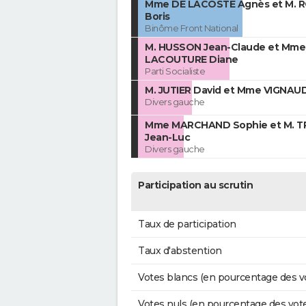
Mme DE LACOSTE Agnès et M. 
Boris
Binôme Front National
M. HUSSON Jean-Claude et Mme
LACOUTURE Diane
Parti Socialiste
M. JUTIER David et Mme VIGNAUD
Divers gauche
Mme MARCHAND Sophie et M. 
Jean-Luc
Divers gauche
Participation au scrutin
Taux de participation
Taux d'abstention
Votes blancs (en pourcentage des v
Votes nuls (en pourcentage des vot