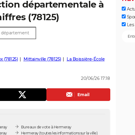
ection départementale à
Actu
iffres (78125)
Spo
Les 
x (78125)
Mittainville (78125)
La Boissière-École
20/06/26 17:18
Email
eray
Bureaux de vote à Hermeray
eray
Hermeray
(toutes les informations sur la ville)