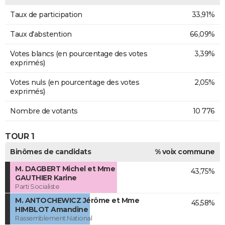
Taux de participation
33,91%
Taux d'abstention
66,09%
Votes blancs (en pourcentage des votes
3,39%
exprimés)
Votes nuls (en pourcentage des votes
2,05%
exprimés)
Nombre de votants
10 776
TOUR 1
Binômes de candidats
% voix commune
M. DAGBERT Michel et Mme
43,75%
GAUTHIER Karine
Parti Socialiste
M. ANTOCHEWICZ Jérôme et Mme
45,58%
HIMBLOT Amandine
Rassemblement National