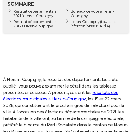
SOMMAIRE
City break
Voyage de noces
Climat
Destinations
Voyage nature
Forum
+
PHOTO
Résultat départementale
Bureaux de vote à Hersin-
2021 à Hersin-Coupigny
Coupigny
GUIDES D'ACHAT
Résultat départementale
Hersin-Coupigny
(toutes les
2015 à Hersin-Coupigny
informations sur la ville)
BONS PLANS
CARTE DE VOEUX
Carte Bonne année
Carte Pâques
Carte de Noël
Carte Saint-Valentin
Carte d'anniversaire
DICTIONNAIRE
Biographies
Expressions
Dictionnaire
Citations
Proverbes
PROGRAMME TV
COPAINS D'AVANT
À Hersin-Coupigny, le résultat des départementales a été
publié : vous pouvez examiner le détail dans les tableaux
Se connecter
Collèges
Universités
Service militaire
S'inscrire
Lycées
Primaires
Entreprises
Avis de recherche
AVIS DE DÉCÈS
présentés ci-dessous. A présent, ce sont les
résultats des
élections municipales à Hersin-Coupigny
, les 15 et 22 mars
FORUM
2026, qui constitueront le prochain gros défi électoral pour la
ville. A l'occasion des élections départementales de 2021, les
Lifestyle
Sport
Television
Cinema
Bricolage
Culture
Auto
Voyage
habitants de la ville ont, au terme de la campagne électorale,
préféré le binôme du Parti Socialiste dans le canton de Noeux-
les-Mines au second tour avec 757 votes et un pourcentage de