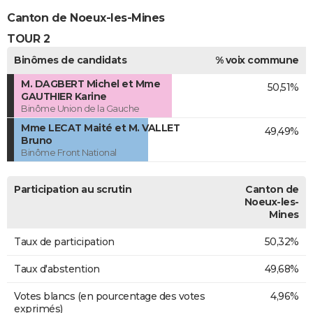
Canton de Noeux-les-Mines
TOUR 2
Binômes de candidats
% voix commune
M. DAGBERT Michel et Mme
50,51%
GAUTHIER Karine
Binôme Union de la Gauche
Mme LECAT Maité et M. VALLET
49,49%
Bruno
Binôme Front National
Participation au scrutin
Canton de
Noeux-les-
Mines
Taux de participation
50,32%
Taux d'abstention
49,68%
Votes blancs (en pourcentage des votes
4,96%
exprimés)