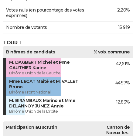
Votes nuls (en pourcentage des votes
2,20%
exprimés)
Nombre de votants
15 919
TOUR 1
Binômes de candidats
% voix commune
M. DAGBERT Michel et Mme
42,61%
GAUTHIER Karine
Binôme Union de la Gauche
Mme LECAT Maité et M. VALLET
44,57%
Bruno
Binôme Front National
M. BIRAMBAUX Marino et Mme
12,83%
DELANNOY JUMEZ Annie
Binôme Union de la Droite
Participation au scrutin
Canton de
Noeux-les-