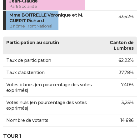
Jean-Claude
Parti Socialiste
Mme BOITRELLE Véronique et M.
33,62%
GUERIT Richard
Binôme Front National
Participation au scrutin
Canton de
Lumbres
Taux de participation
62,22%
Taux d'abstention
37,78%
Votes blancs (en pourcentage des votes
7,40%
exprimés)
Votes nuls (en pourcentage des votes
3,25%
exprimés)
Nombre de votants
14 696
TOUR 1