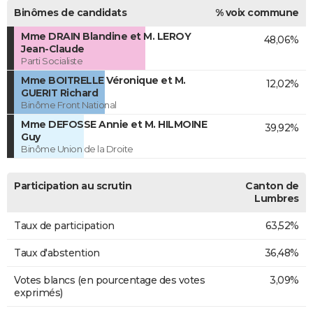
Binômes de candidats
% voix commune
Mme DRAIN Blandine et M. LEROY
48,06%
Jean-Claude
Parti Socialiste
Mme BOITRELLE Véronique et M.
12,02%
GUERIT Richard
Binôme Front National
Mme DEFOSSE Annie et M. HILMOINE
39,92%
Guy
Binôme Union de la Droite
Participation au scrutin
Canton de
Lumbres
Taux de participation
63,52%
Taux d'abstention
36,48%
Votes blancs (en pourcentage des votes
3,09%
exprimés)