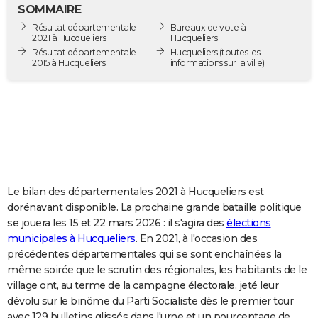
SOMMAIRE
City break
Voyage de noces
Climat
Destinations
Voyage nature
Forum
+
PHOTO
Résultat départementale
Bureaux de vote à
2021 à Hucqueliers
Hucqueliers
GUIDES D'ACHAT
Résultat départementale
Hucqueliers
(toutes les
2015 à Hucqueliers
informations sur la ville)
BONS PLANS
CARTE DE VOEUX
Carte Bonne année
Carte Pâques
Carte de Noël
Carte Saint-Valentin
Carte d'anniversaire
DICTIONNAIRE
Biographies
Expressions
Dictionnaire
Citations
Proverbes
PROGRAMME TV
COPAINS D'AVANT
Le bilan des départementales 2021 à Hucqueliers est
dorénavant disponible. La prochaine grande bataille politique
Se connecter
Collèges
Universités
Service militaire
S'inscrire
Lycées
Primaires
Entreprises
Avis de recherche
AVIS DE DÉCÈS
se jouera les 15 et 22 mars 2026 : il s'agira des
élections
municipales à Hucqueliers
. En 2021, à l'occasion des
FORUM
précédentes départementales qui se sont enchaînées la
même soirée que le scrutin des régionales, les habitants de le
Lifestyle
Sport
Television
Cinema
Bricolage
Culture
Auto
Voyage
village ont, au terme de la campagne électorale, jeté leur
dévolu sur le binôme du Parti Socialiste dès le premier tour
avec 129 bulletins glissés dans l'urne et un pourcentage de