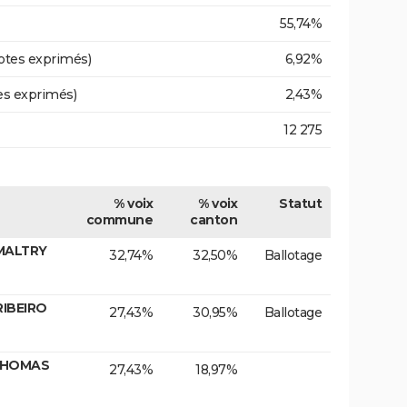
55,74%
otes exprimés)
6,92%
es exprimés)
2,43%
12 275
% voix
% voix
Statut
commune
canton
 MALTRY
32,74%
32,50%
Ballotage
RIBEIRO
27,43%
30,95%
Ballotage
 THOMAS
27,43%
18,97%