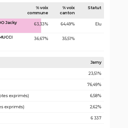
% voix
% voix
Statut
commune
canton
DO Jacky
63,33%
64,49%
Elu
MUCCI
36,67%
35,51%
Jarny
23,51%
76,49%
otes exprimés)
6,58%
es exprimés)
2,62%
6 337