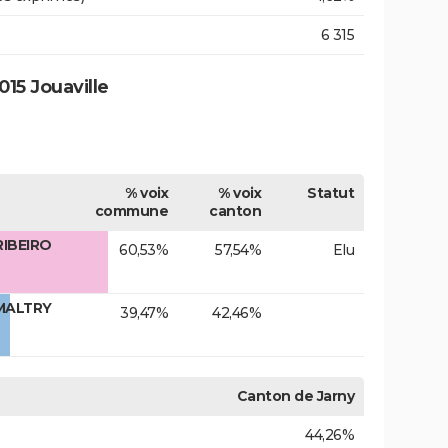
6 315
15 Jouaville
% voix
% voix
Statut
commune
canton
RIBEIRO
60,53%
57,54%
Elu
 MALTRY
39,47%
42,46%
Canton de Jarny
44,26%