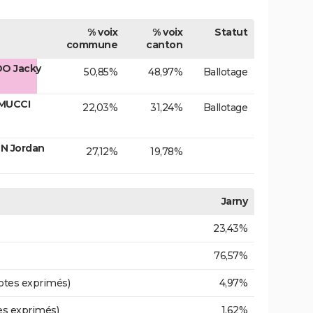
% voix
% voix
Statut
commune
canton
DO Jacky
50,85%
48,97%
Ballotage
MUCCI
22,03%
31,24%
Ballotage
N Jordan
27,12%
19,78%
Jarny
23,43%
76,57%
otes exprimés)
4,97%
es exprimés)
1,62%