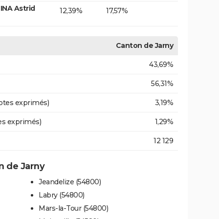
INA Astrid
12,39%
17,57%
Canton de Jarny
43,69%
56,31%
otes exprimés)
3,19%
es exprimés)
1,29%
12 129
 de Jarny
Jeandelize (54800)
Labry (54800)
Mars-la-Tour (54800)