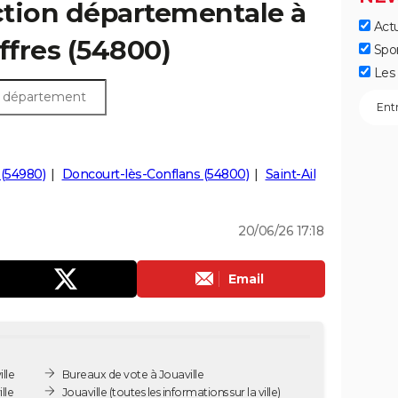
ection départementale à
Actu
iffres (54800)
Spo
Les 
y (54980)
Doncourt-lès-Conflans (54800)
Saint-Ail
20/06/26 17:18
Email
lle
Bureaux de vote à Jouaville
lle
Jouaville
(toutes les informations sur la ville)