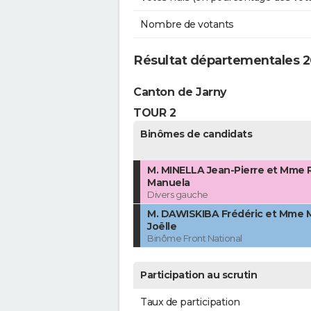
Nombre de votants
Résultat départementales 20
Canton de Jarny
TOUR 2
Binômes de candidats
M. MINELLA Jean-Pierre et Mme 
Manuela
Divers gauche
M. DAWISKIBA Frédéric et Mme
Joëlle
Binôme Front National
Participation au scrutin
Taux de participation