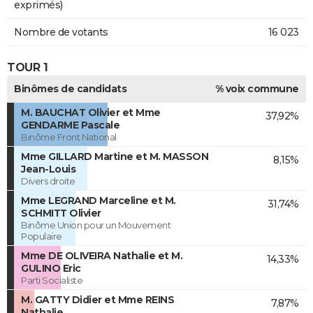
exprimés)
Nombre de votants
16 023
TOUR 1
Binômes de candidats
% voix commune
M. BAUCHAT Olivier et Mme
37,92%
GENDARME Pascale
Binôme Front National
Mme GILLARD Martine et M. MASSON
8,15%
Jean-Louis
Divers droite
Mme LEGRAND Marceline et M.
31,74%
SCHMITT Olivier
Binôme Union pour un Mouvement
Populaire
Mme DE OLIVEIRA Nathalie et M.
14,33%
GULINO Eric
Parti Socialiste
M. GATTY Didier et Mme REINS
7,87%
Nathalie