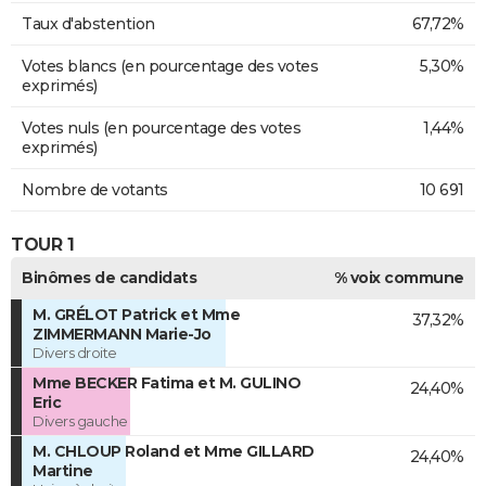
Taux d'abstention
67,72%
Votes blancs (en pourcentage des votes
5,30%
exprimés)
Votes nuls (en pourcentage des votes
1,44%
exprimés)
Nombre de votants
10 691
TOUR 1
Binômes de candidats
% voix commune
M. GRÉLOT Patrick et Mme
37,32%
ZIMMERMANN Marie-Jo
Divers droite
Mme BECKER Fatima et M. GULINO
24,40%
Eric
Divers gauche
M. CHLOUP Roland et Mme GILLARD
24,40%
Martine