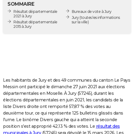
SOMMAIRE
City break
Voyage de noces
Climat
Destinations
Voyage nature
Forum
+
PHOTO
Résultat départementale
Bureaux de vote à Jury
2021 à Jury
Jury
(toutes les informations
GUIDES D'ACHAT
Résultat départementale
sur la ville)
2015 à Jury
BONS PLANS
CARTE DE VOEUX
Carte Bonne année
Carte Pâques
Carte de Noël
Carte Saint-Valentin
Carte d'anniversaire
DICTIONNAIRE
Biographies
Expressions
Dictionnaire
Citations
Proverbes
PROGRAMME TV
Les habitants de Jury et des 49 communes du canton Le Pays
COPAINS D'AVANT
Messin ont participé le dimanche 27 juin 2021 aux élections
Se connecter
Collèges
Universités
Service militaire
S'inscrire
Lycées
Primaires
Entreprises
Avis de recherche
AVIS DE DÉCÈS
départementales en Moselle. À Jury (57245), durant les
élections départementales en juin 2021, les candidats de la
FORUM
liste Divers droite ont remporté 57,87 % des votes au
deuxième tour, ce qui représente 125 bulletins glissés dans
Lifestyle
Sport
Television
Cinema
Bricolage
Culture
Auto
Voyage
l'urne. Le binôme Divers gauche qui a atteint la seconde
position s'est approprié 42,13 % des votes. Le
résultat des
municipales à Jury
(57245) sera dévoilé le 15 mars 2026. Les