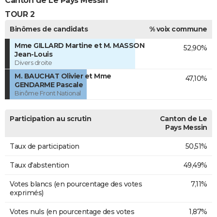
Canton de Le Pays Messin
TOUR 2
Binômes de candidats
% voix commune
Mme GILLARD Martine et M. MASSON
52,90%
Jean-Louis
Divers droite
M. BAUCHAT Olivier et Mme
47,10%
GENDARME Pascale
Binôme Front National
Participation au scrutin
Canton de Le
Pays Messin
Taux de participation
50,51%
Taux d'abstention
49,49%
Votes blancs (en pourcentage des votes
7,11%
exprimés)
Votes nuls (en pourcentage des votes
1,87%