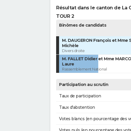
Résultat dans le canton de La 
TOUR 2
Binômes de candidats
M. DAUGERON François et Mme
Michèle
Divers droite
M. FALLET Didier et Mme MARCO
Laure
Rassemblement National
Participation au scrutin
Taux de participation
Taux d'abstention
Votes blancs (en pourcentage des v
Votes nuls (en pourcentage des vot