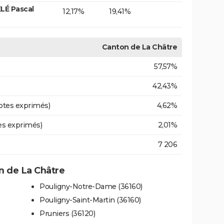
LÉ Pascal
12,17%
19,41%
Canton de La Châtre
57,57%
42,43%
otes exprimés)
4,62%
es exprimés)
2,01%
7 206
 de La Châtre
Pouligny-Notre-Dame (36160)
Pouligny-Saint-Martin (36160)
Pruniers (36120)