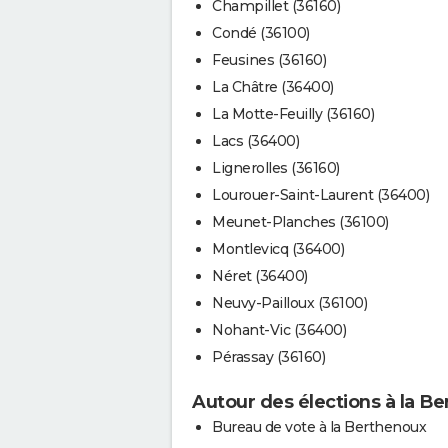
Champillet (36160)
Condé (36100)
Feusines (36160)
La Châtre (36400)
La Motte-Feuilly (36160)
Lacs (36400)
Lignerolles (36160)
Lourouer-Saint-Laurent (36400)
Meunet-Planches (36100)
Montlevicq (36400)
Néret (36400)
Neuvy-Pailloux (36100)
Nohant-Vic (36400)
Pérassay (36160)
Autour des élections à la B
Bureau de vote à la Berthenoux