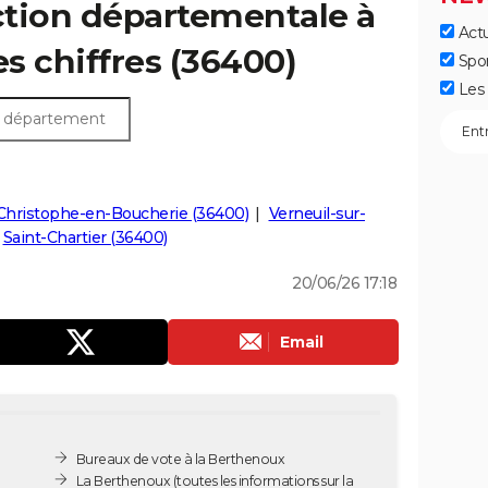
ection départementale à
Actu
es chiffres (36400)
Spo
Les 
Christophe-en-Boucherie (36400)
Verneuil-sur-
Saint-Chartier (36400)
20/06/26 17:18
Email
Bureaux de vote à la Berthenoux
La Berthenoux
(toutes les informations sur la