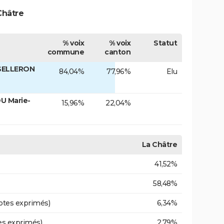
Châtre
% voix
% voix
Statut
commune
canton
 SELLERON
84,04%
77,96%
Elu
U Marie-
15,96%
22,04%
La Châtre
41,52%
58,48%
otes exprimés)
6,34%
es exprimés)
2,79%