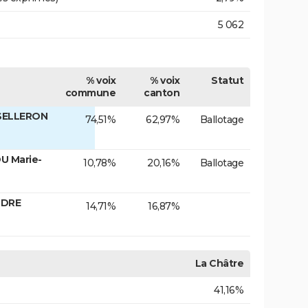
5 062
% voix
% voix
Statut
commune
canton
 SELLERON
74,51%
62,97%
Ballotage
U Marie-
10,78%
20,16%
Ballotage
NDRE
14,71%
16,87%
La Châtre
41,16%