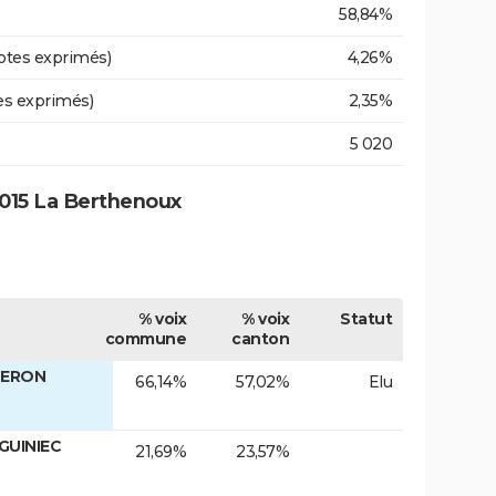
58,84%
otes exprimés)
4,26%
es exprimés)
2,35%
5 020
015 La Berthenoux
% voix
% voix
Statut
commune
canton
LERON
66,14%
57,02%
Elu
GUINIEC
21,69%
23,57%