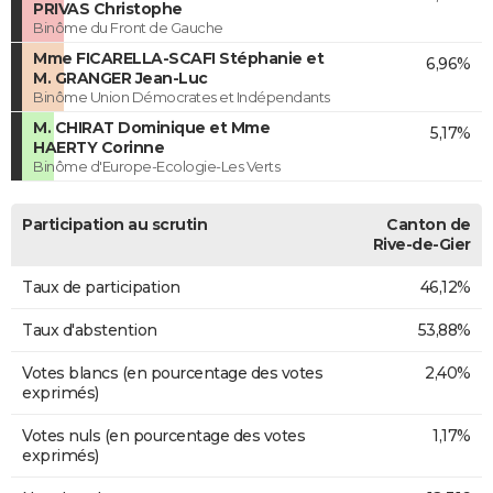
PRIVAS Christophe
Binôme du Front de Gauche
Mme FICARELLA-SCAFI Stéphanie et
6,96%
M. GRANGER Jean-Luc
Binôme Union Démocrates et Indépendants
M. CHIRAT Dominique et Mme
5,17%
HAERTY Corinne
Binôme d'Europe-Ecologie-Les Verts
Participation au scrutin
Canton de
Rive-de-Gier
Taux de participation
46,12%
Taux d'abstention
53,88%
Votes blancs (en pourcentage des votes
2,40%
exprimés)
Votes nuls (en pourcentage des votes
1,17%
exprimés)