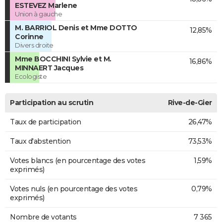
ESTEVEZ Marlene
Union à gauche
M. BARRIOL Denis et Mme DOTTO
12,85%
Corinne
Divers droite
Mme BOCCHINI Sylvie et M.
16,86%
MINNAERT Jacques
Ecologiste
Participation au scrutin
Rive-de-Gier
Taux de participation
26,47%
Taux d'abstention
73,53%
Votes blancs (en pourcentage des votes
1,59%
exprimés)
Votes nuls (en pourcentage des votes
0,79%
exprimés)
Nombre de votants
7 365