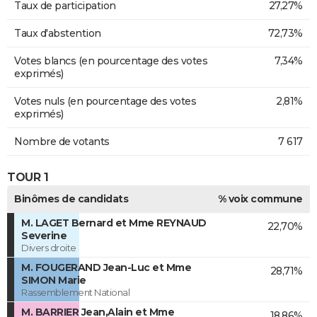
Taux de participation
27,27%
Taux d'abstention
72,73%
Votes blancs (en pourcentage des votes
7,34%
exprimés)
Votes nuls (en pourcentage des votes
2,81%
exprimés)
Nombre de votants
7 617
TOUR 1
Binômes de candidats
% voix commune
M. LAGET Bernard et Mme REYNAUD
22,70%
Severine
Divers droite
M. FOUGERAND Jean-Luc et Mme
28,71%
SIMON Marie
Rassemblement National
M. BARRIER Jean,Alain et Mme
18,86%