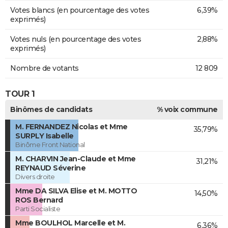
Votes blancs (en pourcentage des votes
6,39%
exprimés)
Votes nuls (en pourcentage des votes
2,88%
exprimés)
Nombre de votants
12 809
TOUR 1
Binômes de candidats
% voix commune
M. FERNANDEZ Nicolas et Mme
35,79%
SURPLY Isabelle
Binôme Front National
M. CHARVIN Jean-Claude et Mme
31,21%
REYNAUD Séverine
Divers droite
Mme DA SILVA Elise et M. MOTTO
14,50%
ROS Bernard
Parti Socialiste
Mme BOULHOL Marcelle et M.
6,36%