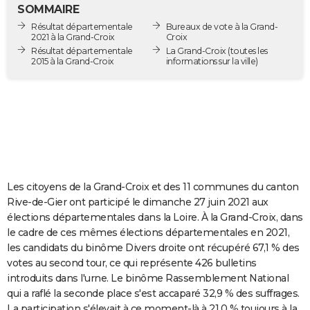
SOMMAIRE
City break
Voyage de noces
Climat
Destinations
Voyage nature
Forum
+
PHOTO
Résultat départementale
Bureaux de vote à la Grand-
2021 à la Grand-Croix
Croix
GUIDES D'ACHAT
Résultat départementale
La Grand-Croix
(toutes les
2015 à la Grand-Croix
informations sur la ville)
BONS PLANS
CARTE DE VOEUX
Carte Bonne année
Carte Pâques
Carte de Noël
Carte Saint-Valentin
Carte d'anniversaire
DICTIONNAIRE
Biographies
Expressions
Dictionnaire
Citations
Proverbes
PROGRAMME TV
COPAINS D'AVANT
Les citoyens de la Grand-Croix et des 11 communes du canton
Rive-de-Gier ont participé le dimanche 27 juin 2021 aux
Se connecter
Collèges
Universités
Service militaire
S'inscrire
Lycées
Primaires
Entreprises
Avis de recherche
AVIS DE DÉCÈS
élections départementales dans la Loire. À la Grand-Croix, dans
le cadre de ces mêmes élections départementales en 2021,
FORUM
les candidats du binôme Divers droite ont récupéré 67,1 % des
votes au second tour, ce qui représente 426 bulletins
Lifestyle
Sport
Television
Cinema
Bricolage
Culture
Auto
Voyage
introduits dans l'urne. Le binôme Rassemblement National
qui a raflé la seconde place s'est accaparé 32,9 % des suffrages.
La participation s'élevait à ce moment-là à 21,0 % toujours à la