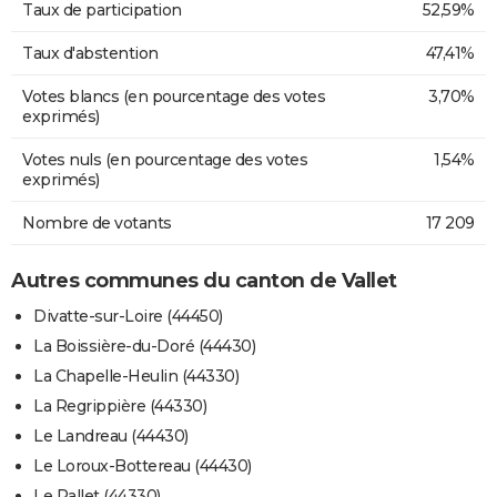
Taux de participation
52,59%
Taux d'abstention
47,41%
Votes blancs (en pourcentage des votes
3,70%
exprimés)
Votes nuls (en pourcentage des votes
1,54%
exprimés)
Nombre de votants
17 209
Autres communes du canton de Vallet
Divatte-sur-Loire (44450)
La Boissière-du-Doré (44430)
La Chapelle-Heulin (44330)
La Regrippière (44330)
Le Landreau (44430)
Le Loroux-Bottereau (44430)
Le Pallet (44330)