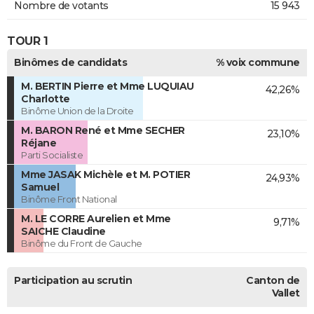
Nombre de votants
15 943
TOUR 1
Binômes de candidats
% voix commune
M. BERTIN Pierre et Mme LUQUIAU
42,26%
Charlotte
Binôme Union de la Droite
M. BARON René et Mme SECHER
23,10%
Réjane
Parti Socialiste
Mme JASAK Michèle et M. POTIER
24,93%
Samuel
Binôme Front National
M. LE CORRE Aurelien et Mme
9,71%
SAICHE Claudine
Binôme du Front de Gauche
Participation au scrutin
Canton de
Vallet