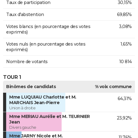
Taux de participation
30,15%
Taux d'abstention
69,85%
Votes blancs (en pourcentage des votes
3,08%
exprimés)
Votes nuls (en pourcentage des votes
1,65%
exprimés)
Nombre de votants
10 814
TOUR 1
Binômes de candidats
% voix commune
Mme LUQUIAU Charlotte et M.
64,31%
MARCHAIS Jean-Pierre
Union à droite
Mme MERIAU Aurélie et M. TEURNIER
23,92%
Jean
Divers gauche
Mme JARNY Nicole et M.
11,76%