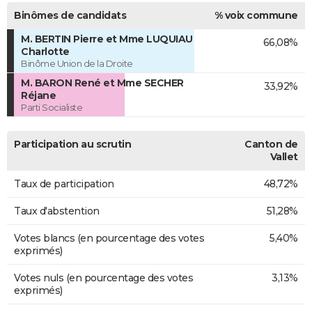
Binômes de candidats
% voix commune
M. BERTIN Pierre et Mme LUQUIAU
66,08%
Charlotte
Binôme Union de la Droite
M. BARON René et Mme SECHER
33,92%
Réjane
Parti Socialiste
Participation au scrutin
Canton de
Vallet
Taux de participation
48,72%
Taux d'abstention
51,28%
Votes blancs (en pourcentage des votes
5,40%
exprimés)
Votes nuls (en pourcentage des votes
3,13%
exprimés)