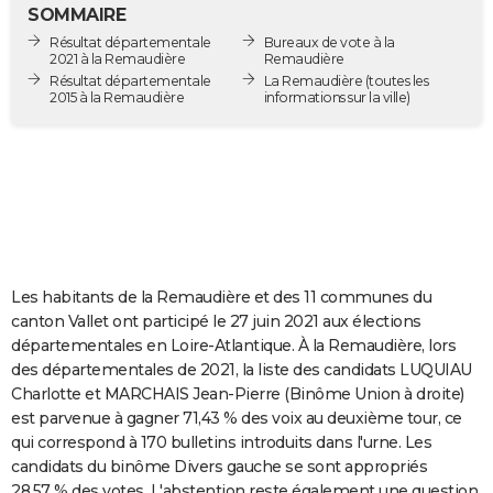
SOMMAIRE
City break
Voyage de noces
Climat
Destinations
Voyage nature
Forum
+
PHOTO
Résultat départementale
Bureaux de vote à la
2021 à la Remaudière
Remaudière
GUIDES D'ACHAT
Résultat départementale
La Remaudière
(toutes les
2015 à la Remaudière
informations sur la ville)
BONS PLANS
CARTE DE VOEUX
Carte Bonne année
Carte Pâques
Carte de Noël
Carte Saint-Valentin
Carte d'anniversaire
DICTIONNAIRE
Biographies
Expressions
Dictionnaire
Citations
Proverbes
PROGRAMME TV
COPAINS D'AVANT
Les habitants de la Remaudière et des 11 communes du
canton Vallet ont participé le 27 juin 2021 aux élections
Se connecter
Collèges
Universités
Service militaire
S'inscrire
Lycées
Primaires
Entreprises
Avis de recherche
AVIS DE DÉCÈS
départementales en Loire-Atlantique. À la Remaudière, lors
des départementales de 2021, la liste des candidats LUQUIAU
FORUM
Charlotte et MARCHAIS Jean-Pierre (Binôme Union à droite)
est parvenue à gagner 71,43 % des voix au deuxième tour, ce
Lifestyle
Sport
Television
Cinema
Bricolage
Culture
Auto
Voyage
qui correspond à 170 bulletins introduits dans l'urne. Les
candidats du binôme Divers gauche se sont appropriés
28,57 % des votes. L'abstention reste également une question