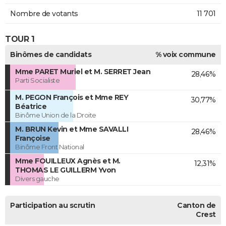
Nombre de votants
11 701
TOUR 1
Binômes de candidats
% voix commune
Mme PARET Muriel et M. SERRET Jean
28,46%
Parti Socialiste
M. PEGON François et Mme REY
30,77%
Béatrice
Binôme Union de la Droite
M. BRUN Kevin et Mme SAVALLI
28,46%
Françoise
Binôme Front National
Mme FOUILLEUX Agnès et M.
12,31%
THOMAS LE GUILLERM Yvon
Divers gauche
Participation au scrutin
Canton de
Crest