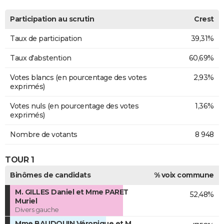
Participation au scrutin
Crest
Taux de participation
39,31%
Taux d'abstention
60,69%
Votes blancs (en pourcentage des votes
2,93%
exprimés)
Votes nuls (en pourcentage des votes
1,36%
exprimés)
Nombre de votants
8 948
TOUR 1
Binômes de candidats
% voix commune
M. GILLES Daniel et Mme PARET
52,48%
Muriel
Divers gauche
Mme BAUDOUIN Véronique et M.