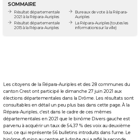
SOMMAIRE
City break
Voyage de noces
Climat
Destinations
Voyage nature
Forum
+
PHOTO
Résultat départementale
Bureaux de vote à la Répara-
2021 à la Répara-Auriples
Auriples
GUIDES D'ACHAT
Résultat départementale
La Répara-Auriples
(toutes les
2015 à la Répara-Auriples
informations sur la ville)
BONS PLANS
CARTE DE VOEUX
Carte Bonne année
Carte Pâques
Carte de Noël
Carte Saint-Valentin
Carte d'anniversaire
DICTIONNAIRE
Biographies
Expressions
Dictionnaire
Citations
Proverbes
PROGRAMME TV
COPAINS D'AVANT
Les citoyens de la Répara-Auriples et des 28 communes du
canton Crest ont participé le dimanche 27 juin 2021 aux
Se connecter
Collèges
Universités
Service militaire
S'inscrire
Lycées
Primaires
Entreprises
Avis de recherche
AVIS DE DÉCÈS
élections départementales dans la Drôme. Les résultats sont
consultables en détail un peu plus bas dans cette page. À la
FORUM
Répara-Auriples, c'est dans le cadre de ces mêmes
départementales en 2021 que le binôme Divers gauche est
Lifestyle
Sport
Television
Cinema
Bricolage
Culture
Auto
Voyage
parvenu à acquérir un taux de 54,37 % des voix au deuxième
tour, ce qui représente 56 bulletins introduits dans l'urne. Le
binôme d'union au centre et à droite qui a raflé la seconde