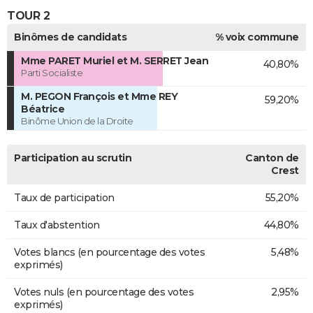
TOUR 2
Binômes de candidats
% voix commune
Mme PARET Muriel et M. SERRET Jean
40,80%
Parti Socialiste
M. PEGON François et Mme REY
59,20%
Béatrice
Binôme Union de la Droite
Participation au scrutin
Canton de
Crest
Taux de participation
55,20%
Taux d'abstention
44,80%
Votes blancs (en pourcentage des votes
5,48%
exprimés)
Votes nuls (en pourcentage des votes
2,95%
exprimés)