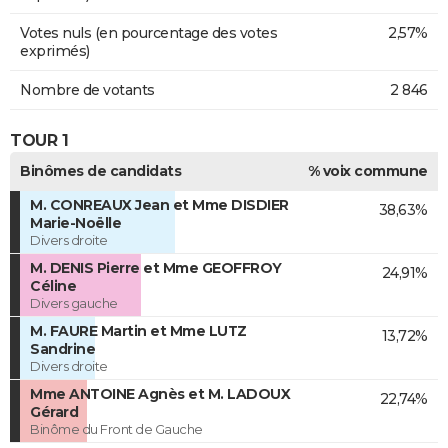
Votes nuls (en pourcentage des votes
2,57%
exprimés)
Nombre de votants
2 846
TOUR 1
Binômes de candidats
% voix commune
M. CONREAUX Jean et Mme DISDIER
38,63%
Marie-Noëlle
Divers droite
M. DENIS Pierre et Mme GEOFFROY
24,91%
Céline
Divers gauche
M. FAURE Martin et Mme LUTZ
13,72%
Sandrine
Divers droite
Mme ANTOINE Agnès et M. LADOUX
22,74%
Gérard
Binôme du Front de Gauche