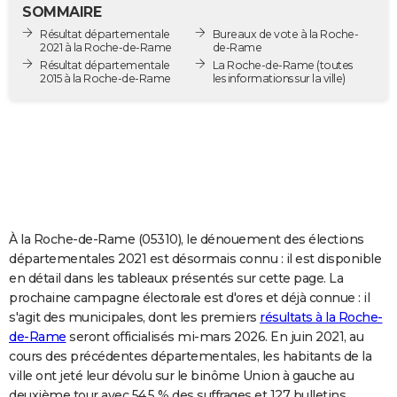
SOMMAIRE
City break
Voyage de noces
Climat
Destinations
Voyage nature
Forum
+
PHOTO
Résultat départementale
Bureaux de vote à la Roche-
2021 à la Roche-de-Rame
de-Rame
GUIDES D'ACHAT
Résultat départementale
La Roche-de-Rame
(toutes
2015 à la Roche-de-Rame
les informations sur la ville)
BONS PLANS
CARTE DE VOEUX
Carte Bonne année
Carte Pâques
Carte de Noël
Carte Saint-Valentin
Carte d'anniversaire
DICTIONNAIRE
Biographies
Expressions
Dictionnaire
Citations
Proverbes
PROGRAMME TV
COPAINS D'AVANT
À la Roche-de-Rame (05310), le dénouement des élections
départementales 2021 est désormais connu : il est disponible
Se connecter
Collèges
Universités
Service militaire
S'inscrire
Lycées
Primaires
Entreprises
Avis de recherche
AVIS DE DÉCÈS
en détail dans les tableaux présentés sur cette page. La
prochaine campagne électorale est d'ores et déjà connue : il
FORUM
s'agit des municipales, dont les premiers
résultats à la Roche-
de-Rame
seront officialisés mi-mars 2026. En juin 2021, au
Lifestyle
Sport
Television
Cinema
Bricolage
Culture
Auto
Voyage
cours des précédentes départementales, les habitants de la
ville ont jeté leur dévolu sur le binôme Union à gauche au
deuxième tour avec 54,5 % des suffrages et 127 bulletins