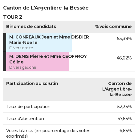
Canton de L'Argentière-la-Bessée
TOUR 2
Binômes de candidats
% voix commune
M. CONREAUX Jean et Mme DISDIER
53,38%
Marie-Noëlle
Divers droite
M. DENIS Pierre et Mme GEOFFROY
46,62%
Céline
Divers gauche
Participation au scrutin
Canton de
L'Argentière-
la-Bessée
Taux de participation
52,35%
Taux d'abstention
47,65%
Votes blancs (en pourcentage des votes
6,85%
exprimés)