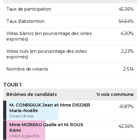
Taux de participation
45,36%
Taux d'abstention
54,64%
Votes blancs (en pourcentage des votes
4,30%
exprimés)
Votes nuls (en pourcentage des votes
2,23%
exprimés)
Nombre de votants
2 514
TOUR 1
Binômes de candidats
% voix commune
M. CONREAUX Jean et Mme DISDIER
41,87%
Marie-Noëlle
Divers droite
Mme MOREAU Gaelle et M. ROUX
42,36%
Rémi
Union à gauche