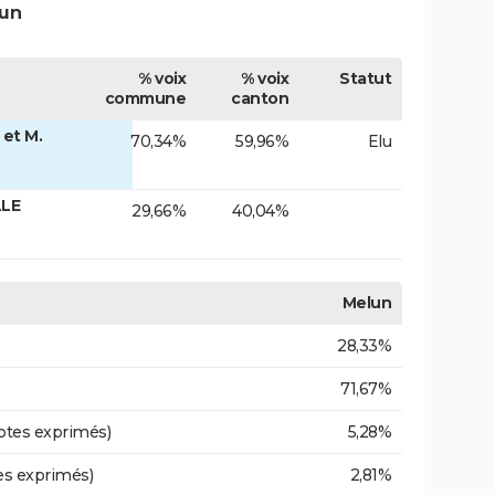
lun
% voix
% voix
Statut
commune
canton
et M.
70,34%
59,96%
Elu
LLE
29,66%
40,04%
Melun
28,33%
71,67%
otes exprimés)
5,28%
es exprimés)
2,81%