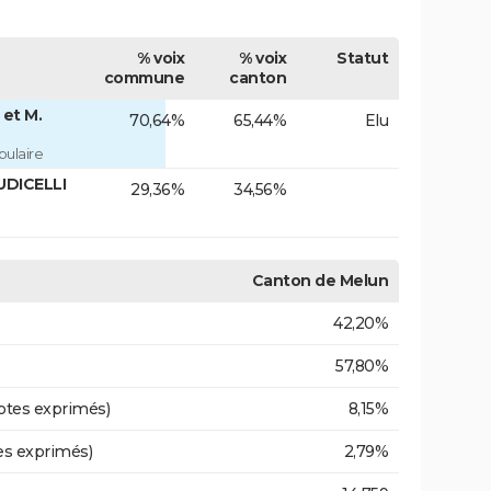
% voix
% voix
Statut
commune
canton
et M.
70,64%
65,44%
Elu
ulaire
UDICELLI
29,36%
34,56%
Canton de Melun
42,20%
57,80%
otes exprimés)
8,15%
es exprimés)
2,79%