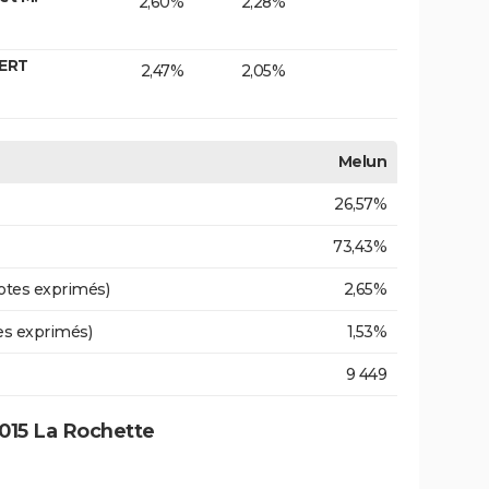
2,60%
2,28%
VERT
2,47%
2,05%
Melun
26,57%
73,43%
otes exprimés)
2,65%
es exprimés)
1,53%
9 449
015 La Rochette