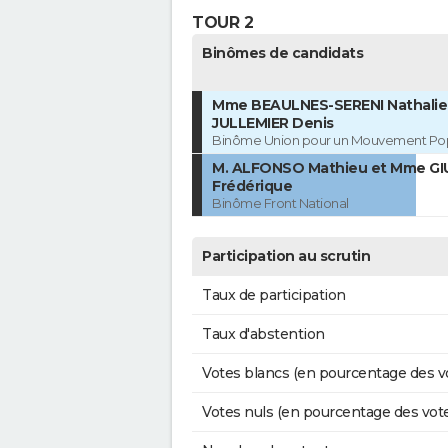
TOUR 2
Binômes de candidats
Mme BEAULNES-SERENI Nathalie 
JULLEMIER Denis
Binôme Union pour un Mouvement Pop
M. ALFONSO Mathieu et Mme GI
Frédérique
Binôme Front National
Participation au scrutin
Taux de participation
Taux d'abstention
Votes blancs (en pourcentage des v
Votes nuls (en pourcentage des vot