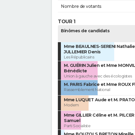
Nombre de votants
TOUR 1
Binômes de candidats
Mme BEAULNES-SERENI Nathalie 
JULLEMIER Denis
Les Républicains
M. GUÉRIN Julien et Mme MONVI
Bénédicte
Union à gauche avec des écologistes
M. PARIS Fabrice et Mme ROUX F
Rassemblement National
Mme LUQUET Aude et M. PRATOL
Modem
Mme GILLIER Céline et M. PILCER
Samuel
Parti Socialiste
Mme BOUZOLS BRETON Mireille 