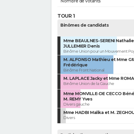
Nombre de votants
TOUR 1
Binômes de candidats
Mme BEAULNES-SERENI Nathalie 
JULLEMIER Denis
Binôme Union pour un Mouvement Pop
M. ALFONSO Mathieu et Mme GI
Frédérique
Binôme Front National
M. LAPLACE Jacky et Mme ROMAI
Binôme Union de la Gauche
Mme MONVILLE-DE CECCO Bénéd
M. REMY Yves
Divers gauche
Mme HADBI Malika et M. ZEGHO
Divers