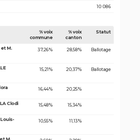
10 086
% voix
% voix
Statut
commune
canton
et M.
37,26%
28,58%
Ballotage
LLE
15,21%
20,37%
Ballotage
lora
16,44%
20,25%
A Clodi
15,48%
15,34%
 Louis-
10,55%
11,13%
et M.