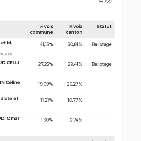
14 759
% voix
% voix
Statut
commune
canton
et M.
41,15%
30,81%
Ballotage
ulaire
UDICELLI
27,25%
29,41%
Ballotage
N Céline
19,09%
26,27%
icte et
11,21%
10,77%
UDI Omar
1,30%
2,74%