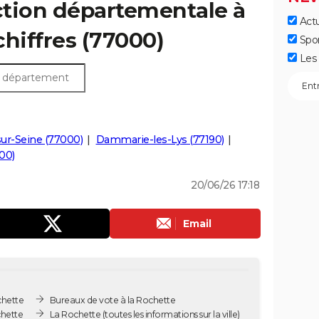
ection départementale à
Actu
 chiffres (77000)
Spo
Les 
sur-Seine (77000)
Dammarie-les-Lys (77190)
00)
20/06/26 17:18
Email
chette
Bureaux de vote à la Rochette
chette
La Rochette
(toutes les informations sur la ville)