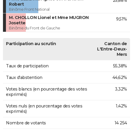
25,88%
Robert
Binôme Front National
M. CHOLLON Lionel et Mme MUGRON
9,51%
Josette
Binôme du Front de Gauche
Participation au scrutin
Canton de
L'Entre-Deux-
Mers
Taux de participation
55,38%
Taux d'abstention
44,62%
Votes blancs (en pourcentage des votes
3,32%
exprimés)
Votes nuls (en pourcentage des votes
1,42%
exprimés)
Nombre de votants
14 254