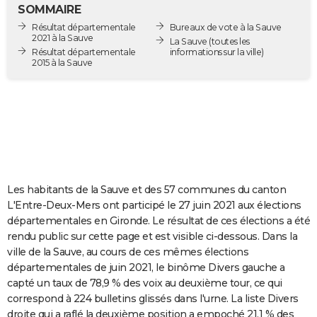
SOMMAIRE
City break
Voyage de noces
Climat
Destinations
Voyage nature
Forum
+
PHOTO
Résultat départementale
Bureaux de vote à la Sauve
2021 à la Sauve
La Sauve
(toutes les
GUIDES D'ACHAT
Résultat départementale
informations sur la ville)
2015 à la Sauve
BONS PLANS
CARTE DE VOEUX
Carte Bonne année
Carte Pâques
Carte de Noël
Carte Saint-Valentin
Carte d'anniversaire
DICTIONNAIRE
Biographies
Expressions
Dictionnaire
Citations
Proverbes
PROGRAMME TV
Les habitants de la Sauve et des 57 communes du canton
COPAINS D'AVANT
L'Entre-Deux-Mers ont participé le 27 juin 2021 aux élections
Se connecter
Collèges
Universités
Service militaire
S'inscrire
Lycées
Primaires
Entreprises
Avis de recherche
AVIS DE DÉCÈS
départementales en Gironde. Le résultat de ces élections a été
rendu public sur cette page et est visible ci-dessous. Dans la
FORUM
ville de la Sauve, au cours de ces mêmes élections
départementales de juin 2021, le binôme Divers gauche a
Lifestyle
Sport
Television
Cinema
Bricolage
Culture
Auto
Voyage
capté un taux de 78,9 % des voix au deuxième tour, ce qui
correspond à 224 bulletins glissés dans l'urne. La liste Divers
droite qui a raflé la deuxième position a empoché 21,1 % des