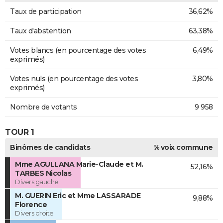
Taux de participation
36,62%
Taux d'abstention
63,38%
Votes blancs (en pourcentage des votes
6,49%
exprimés)
Votes nuls (en pourcentage des votes
3,80%
exprimés)
Nombre de votants
9 958
TOUR 1
Binômes de candidats
% voix commune
Mme AGULLANA Marie-Claude et M.
52,16%
TARBES Nicolas
Divers gauche
M. GUERIN Eric et Mme LASSARADE
9,88%
Florence
Divers droite