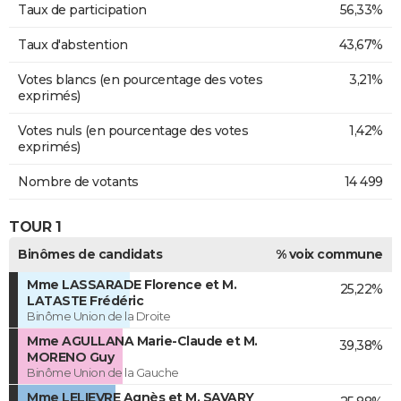
Taux de participation
56,33%
Taux d'abstention
43,67%
Votes blancs (en pourcentage des votes
3,21%
exprimés)
Votes nuls (en pourcentage des votes
1,42%
exprimés)
Nombre de votants
14 499
TOUR 1
Binômes de candidats
% voix commune
Mme LASSARADE Florence et M.
25,22%
LATASTE Frédéric
Binôme Union de la Droite
Mme AGULLANA Marie-Claude et M.
39,38%
MORENO Guy
Binôme Union de la Gauche
Mme LELIEVRE Agnès et M. SAVARY