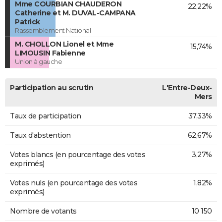
Mme COURBIAN CHAUDERON
22,22%
Catherine et M. DUVAL-CAMPANA
Patrick
Rassemblement National
M. CHOLLON Lionel et Mme
15,74%
LIMOUSIN Fabienne
Union à gauche
Participation au scrutin
L'Entre-Deux-
Mers
Taux de participation
37,33%
Taux d'abstention
62,67%
Votes blancs (en pourcentage des votes
3,27%
exprimés)
Votes nuls (en pourcentage des votes
1,82%
exprimés)
Nombre de votants
10 150