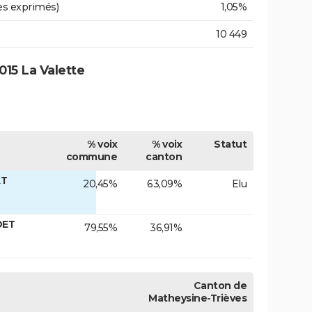
es exprimés)
1,05%
10 449
15 La Valette
% voix
% voix
Statut
commune
canton
AT
20,45%
63,09%
Elu
DET
79,55%
36,91%
Canton de
Matheysine-Trièves