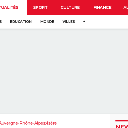
TUALITÉS
SPORT
CULTURE
FINANCE
A
S
EDUCATION
MONDE
VILLES
+
Auvergne-Rhône-Alpes
Isère
NEW