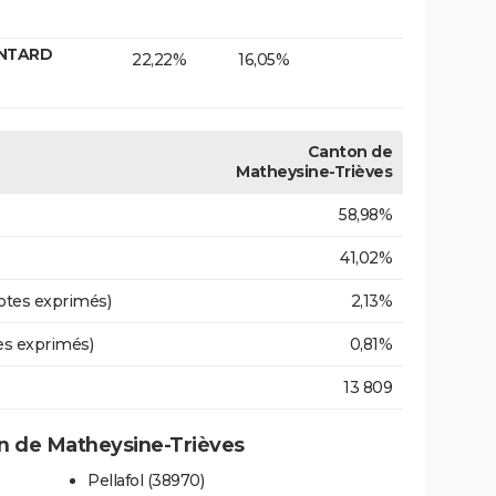
ONTARD
22,22%
16,05%
Canton de
Matheysine-Trièves
58,98%
41,02%
otes exprimés)
2,13%
es exprimés)
0,81%
13 809
 de Matheysine-Trièves
Pellafol (38970)