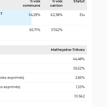
% voix
% voix
Statut
commune
canton
AT
34,29%
62,38%
Elu
65,71%
37,62%
Matheysine-Trièves
44,48%
55,52%
otes exprimés)
2,65%
es exprimés)
1,33%
10 562