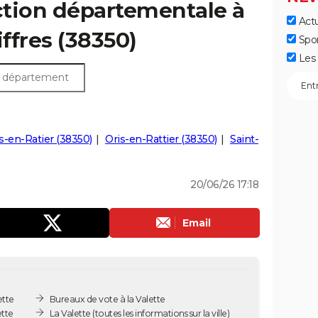
ection départementale à
Actu
hiffres (38350)
Spo
Les 
-en-Ratier (38350)
Oris-en-Rattier (38350)
Saint-
20/06/26 17:18
Email
ette
Bureaux de vote à la Valette
ette
La Valette
(toutes les informations sur la ville)