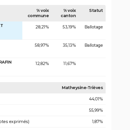
% voix
% voix
Statut
commune
canton
AT
28,21%
53,19%
Ballotage
58,97%
35,13%
Ballotage
RAFIN
12,82%
11,67%
Matheysine-Trièves
44,01%
55,99%
otes exprimés)
1,87%