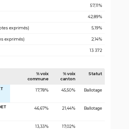
57,11%
42,89%
otes exprimés)
5,19%
es exprimés)
2,14%
13 372
% voix
% voix
Statut
commune
canton
AT
17,78%
45,50%
Ballotage
DET
46,67%
21,44%
Ballotage
13,33%
17,02%