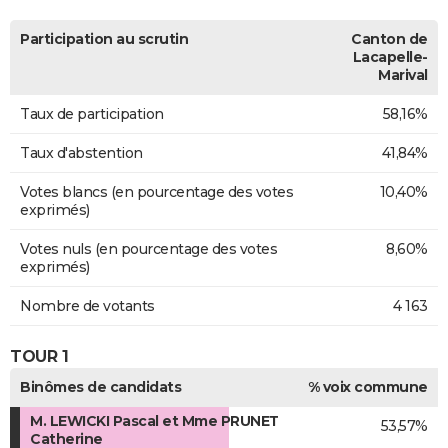
Participation au scrutin
Canton de
Lacapelle-
Marival
Taux de participation
58,16%
Taux d'abstention
41,84%
Votes blancs (en pourcentage des votes
10,40%
exprimés)
Votes nuls (en pourcentage des votes
8,60%
exprimés)
Nombre de votants
4 163
TOUR 1
Binômes de candidats
% voix commune
M. LEWICKI Pascal et Mme PRUNET
53,57%
Catherine