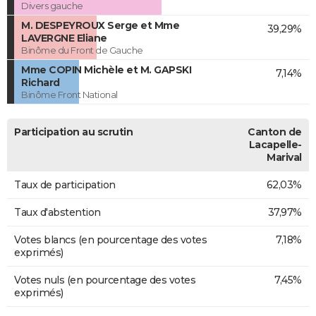
Divers gauche
M. DESPEYROUX Serge et Mme
39,29%
LAVERGNE Eliane
Binôme du Front de Gauche
Mme COPIN Michèle et M. GAPSKI
7,14%
Richard
Binôme Front National
Participation au scrutin
Canton de
Lacapelle-
Marival
Taux de participation
62,03%
Taux d'abstention
37,97%
Votes blancs (en pourcentage des votes
7,18%
exprimés)
Votes nuls (en pourcentage des votes
7,45%
exprimés)