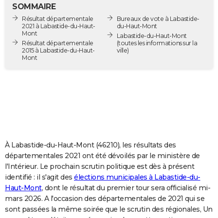
SOMMAIRE
City break
Voyage de noces
Climat
Destinations
Voyage nature
Forum
+
PHOTO
Résultat départementale
Bureaux de vote à Labastide-
2021 à Labastide-du-Haut-
du-Haut-Mont
GUIDES D'ACHAT
Mont
Labastide-du-Haut-Mont
Résultat départementale
(toutes les informations sur la
2015 à Labastide-du-Haut-
ville)
BONS PLANS
Mont
CARTE DE VOEUX
Carte Bonne année
Carte Pâques
Carte de Noël
Carte Saint-Valentin
Carte d'anniversaire
DICTIONNAIRE
Biographies
Expressions
Dictionnaire
Citations
Proverbes
PROGRAMME TV
COPAINS D'AVANT
À Labastide-du-Haut-Mont (46210), les résultats des
Se connecter
Collèges
Universités
Service militaire
S'inscrire
Lycées
Primaires
Entreprises
Avis de recherche
AVIS DE DÉCÈS
départementales 2021 ont été dévoilés par le ministère de
l'Intérieur. Le prochain scrutin politique est dès à présent
FORUM
identifié : il s'agit des
élections municipales à Labastide-du-
Lifestyle
Sport
Television
Cinema
Bricolage
Culture
Auto
Voyage
Haut-Mont
, dont le résultat du premier tour sera officialisé mi-
mars 2026. A l'occasion des départementales de 2021 qui se
sont passées la même soirée que le scrutin des régionales, Un