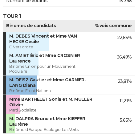
Nombre de votants
15 398
TOUR 1
Binômes de candidats
% voix commune
M. DEBES Vincent et Mme VAN
22,85%
HECKE Cécile
Divers droite
M. AMIET Éric et Mme CROSNIER
36,49%
Laurence
Binôme Union pour un Mouvement
Populaire
M. DEISZ Gautier et Mme GARNIER-
23,81%
LANG Diana
Binôme Front National
Mme BARTHELET Sonia et M. MULLER
11,21%
Olivier
Parti Socialiste
M. DALPRA Bruno et Mme KIEFFER
5,65%
Laurène
Binôme d'Europe-Ecologie-Les Verts