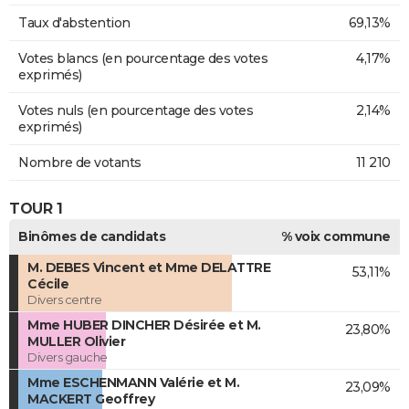
Taux d'abstention
69,13%
Votes blancs (en pourcentage des votes
4,17%
exprimés)
Votes nuls (en pourcentage des votes
2,14%
exprimés)
Nombre de votants
11 210
TOUR 1
Binômes de candidats
% voix commune
M. DEBES Vincent et Mme DELATTRE
53,11%
Cécile
Divers centre
Mme HUBER DINCHER Désirée et M.
23,80%
MULLER Olivier
Divers gauche
Mme ESCHENMANN Valérie et M.
23,09%
MACKERT Geoffrey