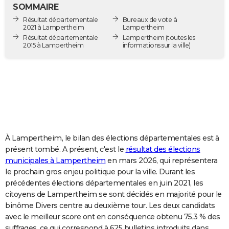
SOMMAIRE
City break
Voyage de noces
Climat
Destinations
Voyage nature
Forum
+
PHOTO
Résultat départementale
Bureaux de vote à
2021 à Lampertheim
Lampertheim
GUIDES D'ACHAT
Résultat départementale
Lampertheim
(toutes les
2015 à Lampertheim
informations sur la ville)
BONS PLANS
CARTE DE VOEUX
Carte Bonne année
Carte Pâques
Carte de Noël
Carte Saint-Valentin
Carte d'anniversaire
DICTIONNAIRE
Biographies
Expressions
Dictionnaire
Citations
Proverbes
PROGRAMME TV
COPAINS D'AVANT
À Lampertheim, le bilan des élections départementales est à
présent tombé. A présent, c'est le
résultat des élections
Se connecter
Collèges
Universités
Service militaire
S'inscrire
Lycées
Primaires
Entreprises
Avis de recherche
AVIS DE DÉCÈS
municipales à Lampertheim
en mars 2026, qui représentera
le prochain gros enjeu politique pour la ville. Durant les
FORUM
précédentes élections départementales en juin 2021, les
citoyens de Lampertheim se sont décidés en majorité pour le
Lifestyle
Sport
Television
Cinema
Bricolage
Culture
Auto
Voyage
binôme Divers centre au deuxième tour. Les deux candidats
avec le meilleur score ont en conséquence obtenu 75,3 % des
suffrages, ce qui correspond à 625 bulletins introduits dans