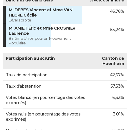
M. DEBES Vincent et Mme VAN
46,76%
HECKE Cécile
Divers droite
M. AMIET Éric et Mme CROSNIER
53,24%
Laurence
Binôme Union pour un Mouvement
Populaire
Participation au scrutin
Canton de
Hoenheim
Taux de participation
42,67%
Taux d'abstention
57,33%
Votes blancs (en pourcentage des votes
6,33%
exprimés)
Votes nuls (en pourcentage des votes
3,01%
exprimés)