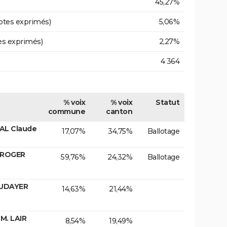
45,27%
otes exprimés)
5,06%
es exprimés)
2,27%
4 364
% voix
% voix
Statut
commune
canton
AL Claude
17,07%
34,75%
Ballotage
. ROGER
59,76%
24,32%
Ballotage
OUDAYER
14,63%
21,44%
M. LAIR
8,54%
19,49%