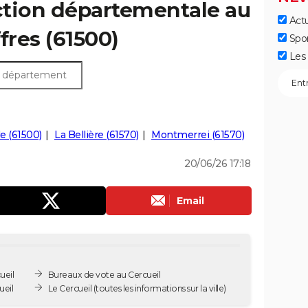
ection départementale au
Actu
ffres (61500)
Spo
Les 
le (61500)
La Bellière (61570)
Montmerrei (61570)
20/06/26 17:18
Email
ueil
Bureaux de vote au Cercueil
ueil
Le Cercueil
(toutes les informations sur la ville)