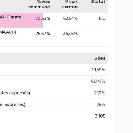
% voix
% voix
Statut
commune
canton
AL Claude
73,33%
63,54%
Elu
 MAACHI
26,67%
36,46%
Sées
39,59%
60,41%
otes exprimés)
2,71%
es exprimés)
1,29%
3 105