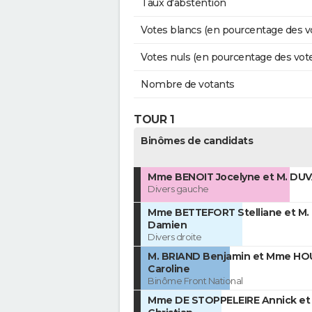
Taux d'abstention
Votes blancs (en pourcentage des v
Votes nuls (en pourcentage des vot
Nombre de votants
TOUR 1
Binômes de candidats
Mme BENOIT Jocelyne et M. DUV
Divers gauche
Mme BETTEFORT Stelliane et M
Damien
Divers droite
M. BRIAND Benjamin et Mme H
Caroline
Binôme Front National
Mme DE STOPPELEIRE Annick et 