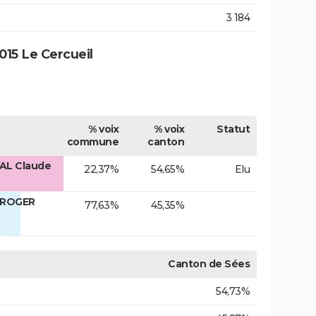
3 184
15 Le Cercueil
% voix
% voix
Statut
commune
canton
AL Claude
22,37%
54,65%
Elu
. ROGER
77,63%
45,35%
Canton de Sées
54,73%