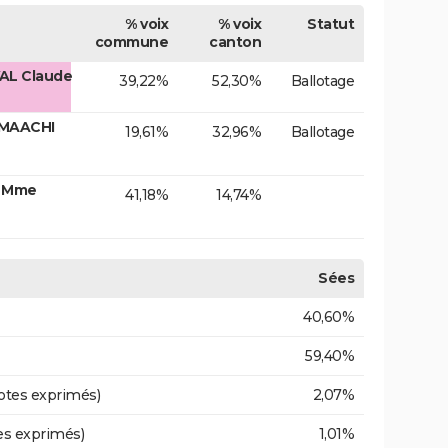
% voix
% voix
Statut
commune
canton
AL Claude
39,22%
52,30%
Ballotage
 MAACHI
19,61%
32,96%
Ballotage
t Mme
41,18%
14,74%
Sées
40,60%
59,40%
otes exprimés)
2,07%
es exprimés)
1,01%