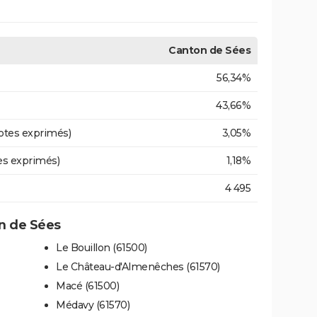
Canton de Sées
56,34%
43,66%
otes exprimés)
3,05%
es exprimés)
1,18%
4 495
n de Sées
Le Bouillon (61500)
Le Château-d'Almenêches (61570)
Macé (61500)
Médavy (61570)