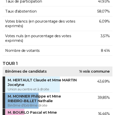
Taux de participation
41,93%
Taux d'abstention
58,07%
Votes blancs (en pourcentage des votes
6,09%
exprimés)
Votes nuls (en pourcentage des votes
3,51%
exprimés)
Nombre de votants
8 414
TOUR 1
Binômes de candidats
% voix commune
M. HERTAULT Claude et Mme MARTIN
43,69%
Jocelyne
Union au centre et à droite
M. MONNIER Philippe et Mme
39,85%
RIBEIRO-BILLET Nathalie
Binôme d'Extrême droite
M. BOURLO Pascal et Mme
16,46%