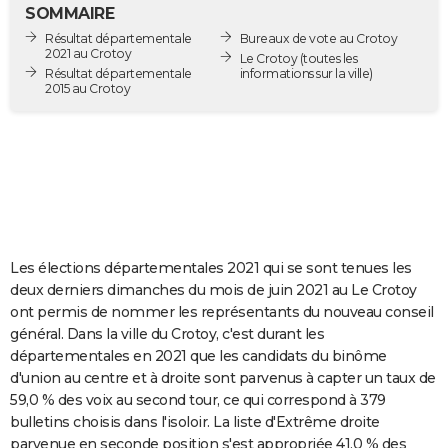
SOMMAIRE
City break
Voyage de noces
Climat
Destinations
Voyage nature
Forum
+
PHOTO
Résultat départementale
Bureaux de vote au Crotoy
2021 au Crotoy
Le Crotoy
(toutes les
GUIDES D'ACHAT
Résultat départementale
informations sur la ville)
2015 au Crotoy
BONS PLANS
CARTE DE VOEUX
Carte Bonne année
Carte Pâques
Carte de Noël
Carte Saint-Valentin
Carte d'anniversaire
DICTIONNAIRE
Biographies
Expressions
Dictionnaire
Citations
Proverbes
PROGRAMME TV
Les élections départementales 2021 qui se sont tenues les
COPAINS D'AVANT
deux derniers dimanches du mois de juin 2021 au Le Crotoy
Se connecter
Collèges
Universités
Service militaire
S'inscrire
Lycées
Primaires
Entreprises
Avis de recherche
AVIS DE DÉCÈS
ont permis de nommer les représentants du nouveau conseil
général. Dans la ville du Crotoy, c'est durant les
FORUM
départementales en 2021 que les candidats du binôme
d'union au centre et à droite sont parvenus à capter un taux de
Lifestyle
Sport
Television
Cinema
Bricolage
Culture
Auto
Voyage
59,0 % des voix au second tour, ce qui correspond à 379
bulletins choisis dans l'isoloir. La liste d'Extrême droite
parvenue en seconde position s'est appropriée 41,0 % des