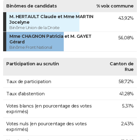
Binômes de candidats
% voix commune
M. HERTAULT Claude et Mme MARTIN
43,92%
Jocelyne
Binôme Union de la Droite
Mme CHAGNON Patricia et M. GAYET
56,08%
Gérard
Binôme Front National
Participation au scrutin
Canton de
Rue
Taux de participation
58,72%
Taux d'abstention
41,28%
Votes blancs (en pourcentage des votes
5,31%
exprimés)
Votes nuls (en pourcentage des votes
2,43%
exprimés)