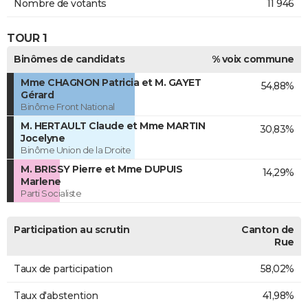
Nombre de votants
11 946
TOUR 1
Binômes de candidats
% voix commune
Mme CHAGNON Patricia et M. GAYET
54,88%
Gérard
Binôme Front National
M. HERTAULT Claude et Mme MARTIN
30,83%
Jocelyne
Binôme Union de la Droite
M. BRISSY Pierre et Mme DUPUIS
14,29%
Marlene
Parti Socialiste
Participation au scrutin
Canton de
Rue
Taux de participation
58,02%
Taux d'abstention
41,98%