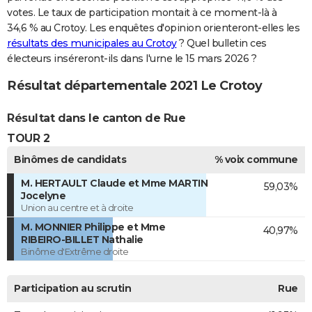
votes. Le taux de participation montait à ce moment-là à
34,6 % au Crotoy. Les enquêtes d'opinion orienteront-elles les
résultats des municipales au Crotoy
? Quel bulletin ces
électeurs inséreront-ils dans l'urne le 15 mars 2026 ?
Résultat départementale 2021 Le Crotoy
Résultat dans le canton de Rue
TOUR 2
Binômes de candidats
% voix commune
M. HERTAULT Claude et Mme MARTIN
59,03%
Jocelyne
Union au centre et à droite
M. MONNIER Philippe et Mme
40,97%
RIBEIRO-BILLET Nathalie
Binôme d'Extrême droite
Participation au scrutin
Rue