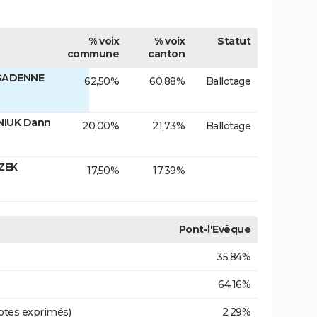
% voix
% voix
Statut
commune
canton
 GADENNE
62,50%
60,88%
Ballotage
NIUK Dann
20,00%
21,73%
Ballotage
ZEK
17,50%
17,39%
Pont-l'Evêque
35,84%
64,16%
otes exprimés)
2,29%