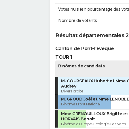
Votes nuls (en pourcentage des vot
Nombre de votants
Résultat départementales 2
Canton de Pont-l'Evêque
TOUR 1
Binômes de candidats
M. COURSEAUX Hubert et Mme
Audrey
Divers droite
M. GROUD Joël et Mme LENOBLE 
Binôme Front National
Mme GRENOUILLOUX Brigitte et 
HORVAIS Benoit
Binôme d'Europe-Ecologie-Les Verts