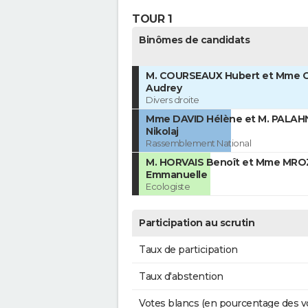
TOUR 1
Binômes de candidats
M. COURSEAUX Hubert et Mme
Audrey
Divers droite
Mme DAVID Hélène et M. PALAH
Nikolaj
Rassemblement National
M. HORVAIS Benoît et Mme MRO
Emmanuelle
Ecologiste
Participation au scrutin
Taux de participation
Taux d'abstention
Votes blancs (en pourcentage des v