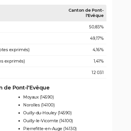
Canton de Pont-
l'Evêque
50,83%
49,17%
otes exprimés)
4,16%
es exprimés)
1,41%
12 031
 de Pont-l'Evêque
Moyaux (14590)
Norolles (14100)
Ouilly-du-Houley (14590)
Ouilly-le-Vicomte (14100)
Pierrefitte-en-Auge (14130)