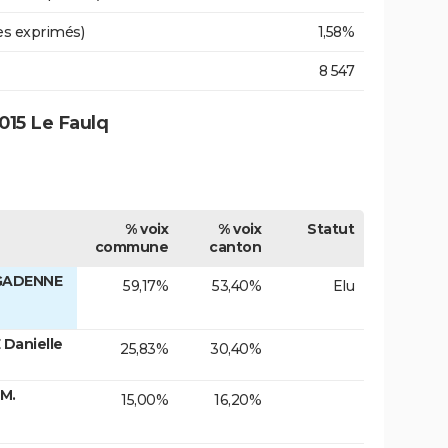
es exprimés)
1,58%
8 547
015 Le Faulq
% voix
% voix
Statut
commune
canton
 GADENNE
59,17%
53,40%
Elu
Danielle
25,83%
30,40%
M.
15,00%
16,20%