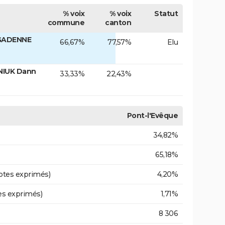
% voix
% voix
Statut
commune
canton
 GADENNE
66,67%
77,57%
Elu
NIUK Dann
33,33%
22,43%
Pont-l'Evêque
34,82%
65,18%
otes exprimés)
4,20%
es exprimés)
1,71%
8 306