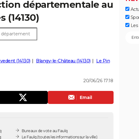
ection départementale au
Actu
es (14130)
Spo
Les 
vedent (14130)
Blangy-le-Château (14130)
Le Pin
20/06/26 17:18
Email
q
Bureaux de vote au Faulq
q
Le Faulq
(toutes les informations sur la ville)