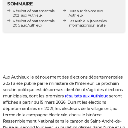
SOMMAIRE
City break
Voyage de noces
Climat
Destinations
Voyage nature
Forum
+
PHOTO
Résultat départementale
Bureaux de vote aux
2021 aux Authieux
Authieux
GUIDES D'ACHAT
Résultat départementale
Les Authieux
(toutes les
2015 aux Authieux
informations sur la ville)
BONS PLANS
CARTE DE VOEUX
Carte Bonne année
Carte Pâques
Carte de Noël
Carte Saint-Valentin
Carte d'anniversaire
DICTIONNAIRE
Biographies
Expressions
Dictionnaire
Citations
Proverbes
PROGRAMME TV
COPAINS D'AVANT
Aux Authieux, le dénouement des élections départementales
2021 a été publié par le ministère de l'Intérieur. Le prochain
Se connecter
Collèges
Universités
Service militaire
S'inscrire
Lycées
Primaires
Entreprises
Avis de recherche
AVIS DE DÉCÈS
scrutin politique est désormais identifié : il s'agit des élections
municipales, dont les premiers
résultats aux Authieux
seront
FORUM
affichés à partir du 15 mars 2026. Durant les élections
départementales en 2021, les électeurs de le village ont, au
Lifestyle
Sport
Television
Cinema
Bricolage
Culture
Auto
Voyage
terme de la campagne électorale, choisi le binôme
Rassemblement National dans le canton de Saint-André-de-
l'Eure au second tour avec 32 bulletins glissés dans l'urne et un