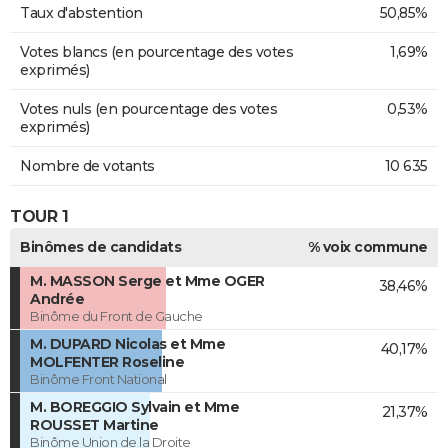
Taux d'abstention
50,85%
Votes blancs (en pourcentage des votes
1,69%
exprimés)
Votes nuls (en pourcentage des votes
0,53%
exprimés)
Nombre de votants
10 635
TOUR 1
Binômes de candidats
% voix commune
M. MASSON Serge et Mme OGER
38,46%
Andrée
Binôme du Front de Gauche
M. DUPARD Nicolas et Mme
40,17%
MOLFENTER Roseline
Binôme Front National
M. BOREGGIO Sylvain et Mme
21,37%
ROUSSET Martine
Binôme Union de la Droite