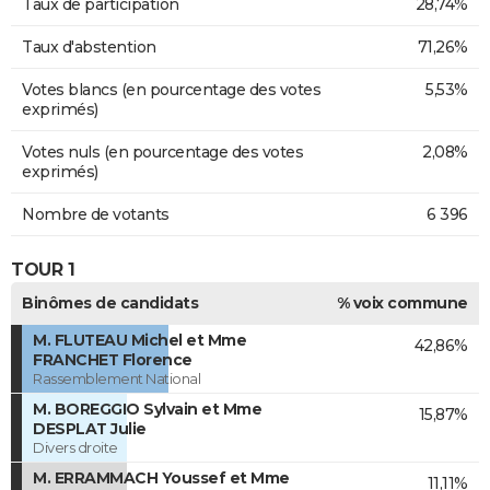
Taux de participation
28,74%
Taux d'abstention
71,26%
Votes blancs (en pourcentage des votes
5,53%
exprimés)
Votes nuls (en pourcentage des votes
2,08%
exprimés)
Nombre de votants
6 396
TOUR 1
Binômes de candidats
% voix commune
M. FLUTEAU Michel et Mme
42,86%
FRANCHET Florence
Rassemblement National
M. BOREGGIO Sylvain et Mme
15,87%
DESPLAT Julie
Divers droite
M. ERRAMMACH Youssef et Mme
11,11%