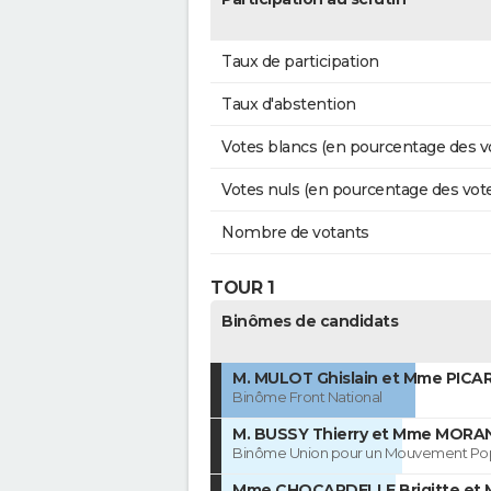
Taux de participation
Taux d'abstention
Votes blancs (en pourcentage des v
Votes nuls (en pourcentage des vot
Nombre de votants
TOUR 1
Binômes de candidats
M. MULOT Ghislain et Mme PICA
Binôme Front National
M. BUSSY Thierry et Mme MORAN
Binôme Union pour un Mouvement Pop
Mme CHOCARDELLE Brigitte et 