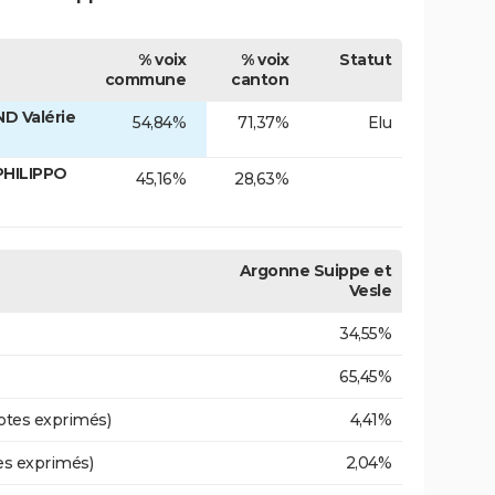
% voix
% voix
Statut
commune
canton
D Valérie
54,84%
71,37%
Elu
PHILIPPO
45,16%
28,63%
Argonne Suippe et
Vesle
34,55%
65,45%
otes exprimés)
4,41%
es exprimés)
2,04%