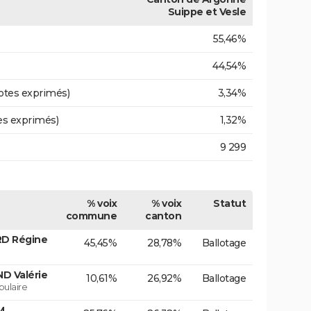
Suippe et Vesle
55,46%
44,54%
otes exprimés)
3,34%
es exprimés)
1,32%
9 299
% voix
% voix
Statut
commune
canton
RD Régine
45,45%
28,78%
Ballotage
D Valérie
10,61%
26,92%
Ballotage
ulaire
M.