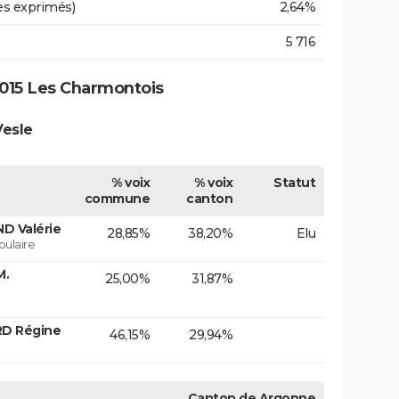
es exprimés)
2,64%
5 716
015 Les Charmontois
Vesle
% voix
% voix
Statut
commune
canton
D Valérie
28,85%
38,20%
Elu
ulaire
M.
25,00%
31,87%
RD Régine
46,15%
29,94%
Canton de Argonne