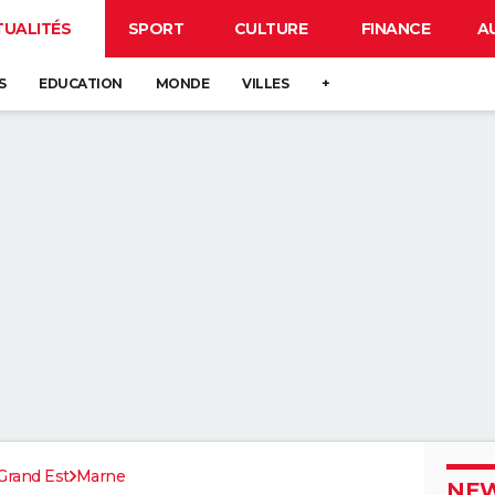
TUALITÉS
SPORT
CULTURE
FINANCE
A
S
EDUCATION
MONDE
VILLES
+
Grand Est
Marne
NEW