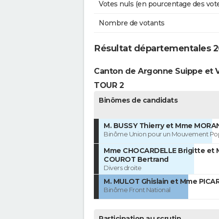
Votes nuls (en pourcentage des vot
Nombre de votants
Résultat départementales 2
Canton de Argonne Suippe et 
TOUR 2
Binômes de candidats
M. BUSSY Thierry et Mme MORAN
Binôme Union pour un Mouvement Pop
Mme CHOCARDELLE Brigitte et 
COUROT Bertrand
Divers droite
M. MULOT Ghislain et Mme PICA
Binôme Front National
Participation au scrutin