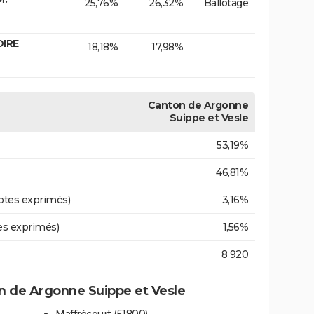
25,76%
26,32%
Ballotage
OIRE
18,18%
17,98%
Canton de Argonne
Suippe et Vesle
53,19%
46,81%
otes exprimés)
3,16%
es exprimés)
1,56%
8 920
 de Argonne Suippe et Vesle
Maffrécourt (51800)