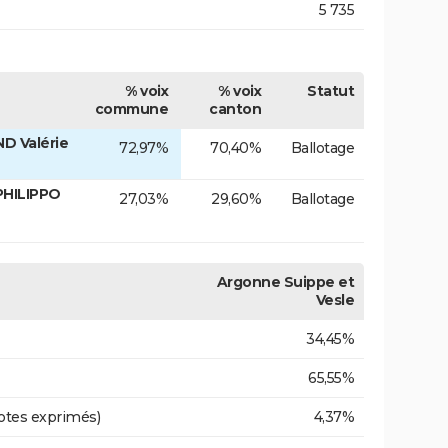
5 735
% voix
% voix
Statut
commune
canton
D Valérie
72,97%
70,40%
Ballotage
PHILIPPO
27,03%
29,60%
Ballotage
Argonne Suippe et
Vesle
34,45%
65,55%
otes exprimés)
4,37%