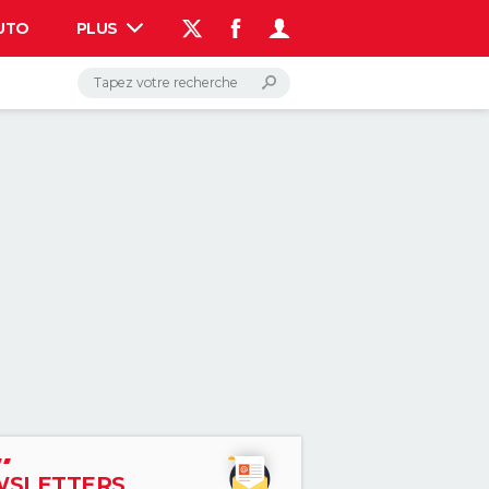
UTO
PLUS
AUTO
HIGH-TECH
BRICOLAGE
WEEK-END
LIFESTYLE
SANTE
VOYAGE
PHOTO
GUIDES D'ACHAT
BONS PLANS
CARTE DE VOEUX
DICTIONNAIRE
PROGRAMME TV
COPAINS D'AVANT
AVIS DE DÉCÈS
FORUM
Connexion
S'inscrire
Rechercher
SLETTERS