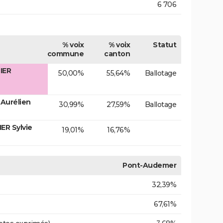
6 706
% voix
% voix
Statut
commune
canton
IER
50,00%
55,64%
Ballotage
Aurélien
30,99%
27,59%
Ballotage
R Sylvie
19,01%
16,76%
Pont-Audemer
32,39%
67,61%