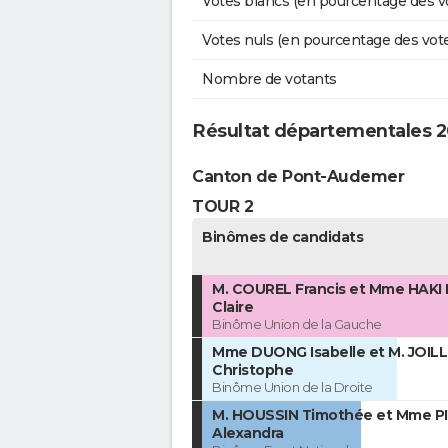
Votes blancs (en pourcentage des v
Votes nuls (en pourcentage des vot
Nombre de votants
Résultat départementales 2
Canton de Pont-Audemer
TOUR 2
Binômes de candidats
M. COUREL Francis et Mme HAKI 
Claire
Binôme Union de la Gauche
Mme DUONG Isabelle et M. JOILL
Christophe
Binôme Union de la Droite
M. HOUSSIN Timothée et Mme P
Alexandra