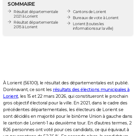
SOMMAIRE
City break
Voyage de noces
Climat
Destinations
Voyage nature
Forum
+
PHOTO
Résultat départementale
Cantons de Lorient
2021 à Lorient
Bureaux de vote à Lorient
GUIDES D'ACHAT
Résultat départementale
Lorient
(toutes les
2015 à Lorient
informations sur la ville)
BONS PLANS
CARTE DE VOEUX
Carte Bonne année
Carte Pâques
Carte de Noël
Carte Saint-Valentin
Carte d'anniversaire
DICTIONNAIRE
Biographies
Expressions
Dictionnaire
Citations
Proverbes
PROGRAMME TV
COPAINS D'AVANT
À Lorient (56100), le résultat des départementales est publié.
Dorénavant, ce sont les
résultats des élections municipales à
Se connecter
Collèges
Universités
Service militaire
S'inscrire
Lycées
Primaires
Entreprises
Avis de recherche
AVIS DE DÉCÈS
Lorient
, les 15 et 22 mars 2026, qui constitueront le prochain
gros objectif électoral pour la ville. En 2021, dans le cadre des
FORUM
précédentes départementales, les électeurs de Lorient se
sont décidés en majorité pour le binôme Union à gauche dans
Lifestyle
Sport
Television
Cinema
Bricolage
Culture
Auto
Voyage
le canton de Lorient-1 au deuxième tour. En d'autres termes, 2
826 personnes ont voté pour ces candidats, ce qui équivaut à