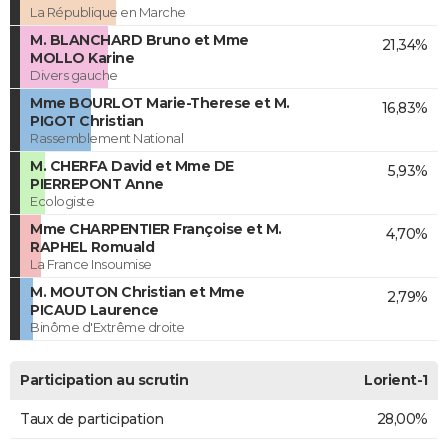
La République en Marche
M. BLANCHARD Bruno et Mme
21,34%
MOLLO Karine
Divers gauche
Mme BOURLOT Marie-Therese et M.
16,83%
PIGOT Christian
Rassemblement National
M. CHERFA David et Mme DE
5,93%
PIERREPONT Anne
Ecologiste
Mme CHARPENTIER Françoise et M.
4,70%
RAPHEL Romuald
La France Insoumise
M. MOUTON Christian et Mme
2,79%
PICAUD Laurence
Binôme d'Extrême droite
Participation au scrutin
Lorient-1
Taux de participation
28,00%