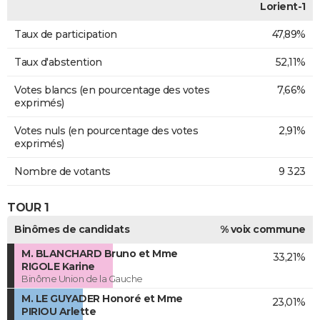
Lorient-1
Taux de participation
47,89%
Taux d'abstention
52,11%
Votes blancs (en pourcentage des votes
7,66%
exprimés)
Votes nuls (en pourcentage des votes
2,91%
exprimés)
Nombre de votants
9 323
TOUR 1
Binômes de candidats
% voix commune
M. BLANCHARD Bruno et Mme
33,21%
RIGOLE Karine
Binôme Union de la Gauche
M. LE GUYADER Honoré et Mme
23,01%
PIRIOU Arlette