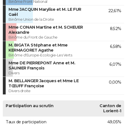
Binôme Front National
Mme JACQUIN Marylise et M. LE FUR
22,61%
Gaël
Binôme Union de la Droite
Mme CONAN Martine et M. SCHEUER
8,52%
Alexandre
Binôme du Front de Gauche
M. BIGATA Stéphane et Mme
6,58%
KERMAGORET Agathe
Binôme d'Europe-Ecologie-Les Verts
Mme DE PIERREPONT Anne et M.
6,07%
SAUNIER François
Divers
M. BELLANGER Jacques et Mme LE
0,00%
TŒUFF Françoise
Divers droite
Participation au scrutin
Canton de
Lorient-1
Taux de participation
49,05%