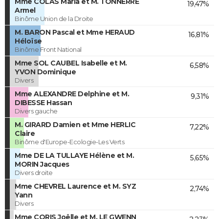
Mme COLAS Maria et M. TONNERRE
19,47%
Armel
Binôme Union de la Droite
M. BARON Pascal et Mme HERAUD
16,81%
Héloïse
Binôme Front National
Mme SOL CAUBEL Isabelle et M.
6,58%
YVON Dominique
Divers
Mme ALEXANDRE Delphine et M.
9,31%
DIBESSE Hassan
Divers gauche
M. GIRARD Damien et Mme HERLIC
7,22%
Claire
Binôme d'Europe-Ecologie-Les Verts
Mme DE LA TULLAYE Hélène et M.
5,65%
MORIN Jacques
Divers droite
Mme CHEVREL Laurence et M. SYZ
2,74%
Yann
Divers
Mme CORIS Joëlle et M. LE GWENN