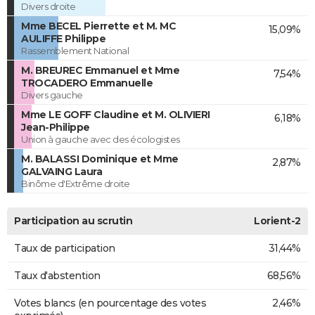
Divers droite
Mme BECEL Pierrette et M. MC
15,09%
AULIFFE Philippe
Rassemblement National
M. BREUREC Emmanuel et Mme
7,54%
TROCADERO Emmanuelle
Divers gauche
Mme LE GOFF Claudine et M. OLIVIERI
6,18%
Jean-Philippe
Union à gauche avec des écologistes
M. BALASSI Dominique et Mme
2,87%
GALVAING Laura
Binôme d'Extrême droite
Participation au scrutin
Lorient-2
Taux de participation
31,44%
Taux d'abstention
68,56%
Votes blancs (en pourcentage des votes
2,46%