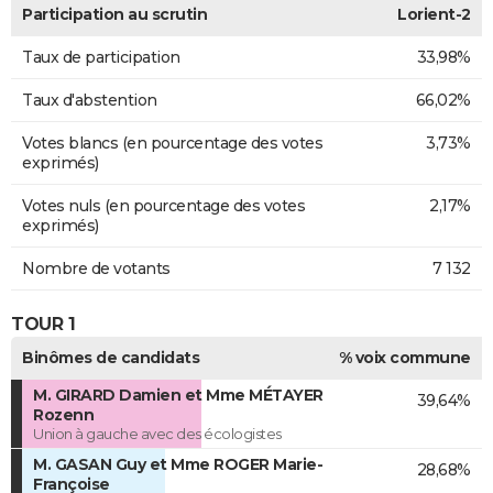
Participation au scrutin
Lorient-2
Taux de participation
33,98%
Taux d'abstention
66,02%
Votes blancs (en pourcentage des votes
3,73%
exprimés)
Votes nuls (en pourcentage des votes
2,17%
exprimés)
Nombre de votants
7 132
TOUR 1
Binômes de candidats
% voix commune
M. GIRARD Damien et Mme MÉTAYER
39,64%
Rozenn
Union à gauche avec des écologistes
M. GASAN Guy et Mme ROGER Marie-
28,68%
Françoise