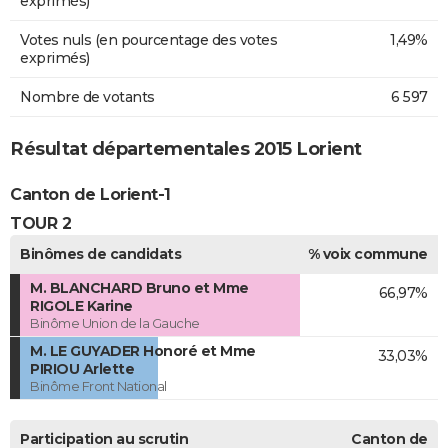
exprimés)
Votes nuls (en pourcentage des votes
1,49%
exprimés)
Nombre de votants
6 597
Résultat départementales 2015 Lorient
Canton de Lorient-1
TOUR 2
Binômes de candidats
% voix commune
M. BLANCHARD Bruno et Mme
66,97%
RIGOLE Karine
Binôme Union de la Gauche
M. LE GUYADER Honoré et Mme
33,03%
PIRIOU Arlette
Binôme Front National
Participation au scrutin
Canton de