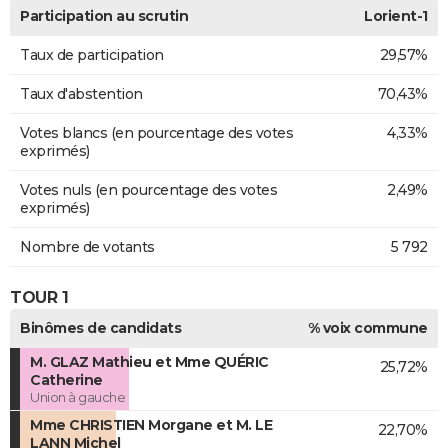
Participation au scrutin
Lorient-1
Taux de participation
29,57%
Taux d'abstention
70,43%
Votes blancs (en pourcentage des votes
4,33%
exprimés)
Votes nuls (en pourcentage des votes
2,49%
exprimés)
Nombre de votants
5 792
TOUR 1
Binômes de candidats
% voix commune
M. GLAZ Mathieu et Mme QUÉRIC
25,72%
Catherine
Union à gauche
Mme CHRISTIEN Morgane et M. LE
22,70%
LANN Michel