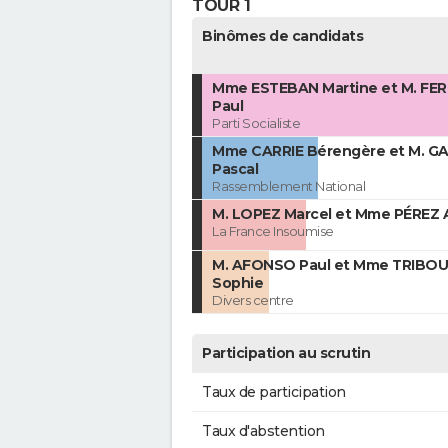
TOUR 1
Binômes de candidats
Mme ESTEBAN Martine et M. FER
Paul
Parti Socialiste
Mme CARRIE Bérengère et M. G
Pascal
Rassemblement National
M. LOPEZ Marcel et Mme PÉREZ 
La France Insoumise
M. AFONSO Paul et Mme TRIBOU
Sophie
Divers centre
Participation au scrutin
Taux de participation
Taux d'abstention