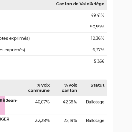
Canton de Val d'Ariège
49,41%
50,59%
otes exprimés)
12,36%
es exprimés)
6,37%
5 356
% voix
% voix
Statut
commune
canton
RÉ Jean-
46,67%
42,58%
Ballotage
NGER
32,38%
22,19%
Ballotage