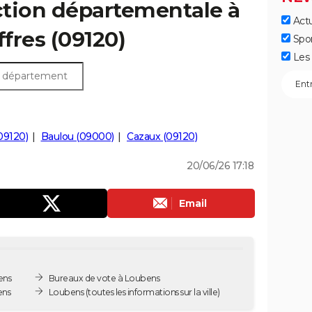
ection départementale à
Actu
ffres (09120)
Spo
Les 
(09120)
Baulou (09000)
Cazaux (09120)
20/06/26 17:18
Email
ens
Bureaux de vote à Loubens
ens
Loubens
(toutes les informations sur la ville)