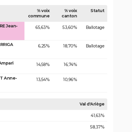
% voix
% voix
Statut
commune
canton
RE Jean-
65,63%
53,60%
Ballotage
ARRIGA
6,25%
18,70%
Ballotage
Ampari
14,58%
16,74%
T Anne-
13,54%
10,96%
Val d'Ariège
41,63%
58,37%