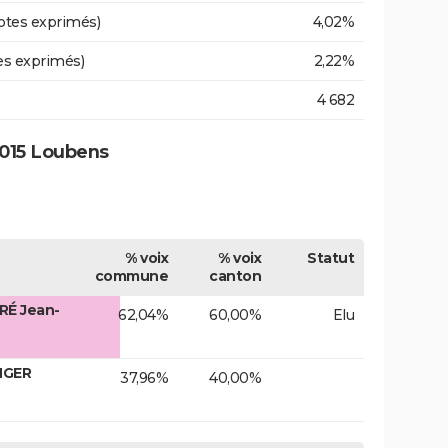
otes exprimés)
4,02%
es exprimés)
2,22%
4 682
2015 Loubens
% voix
% voix
Statut
commune
canton
RÉ Jean-
62,04%
60,00%
Elu
NGER
37,96%
40,00%