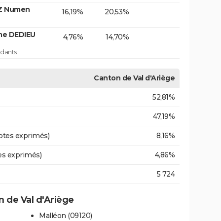
OZ Numen
16,19%
20,53%
me DEDIEU
4,76%
14,70%
dants
Canton de Val d'Ariège
52,81%
47,19%
otes exprimés)
8,16%
es exprimés)
4,86%
5 724
 de Val d'Ariège
Malléon (09120)