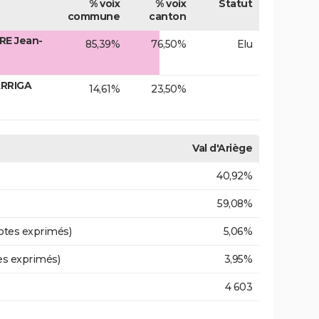
% voix
% voix
Statut
commune
canton
RE Jean-
85,39%
76,50%
Elu
ARRIGA
14,61%
23,50%
Val d'Ariège
40,92%
59,08%
otes exprimés)
5,06%
es exprimés)
3,95%
4 603