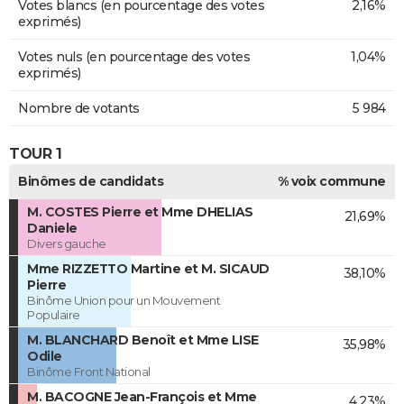
Votes blancs (en pourcentage des votes
2,16%
exprimés)
Votes nuls (en pourcentage des votes
1,04%
exprimés)
Nombre de votants
5 984
TOUR 1
Binômes de candidats
% voix commune
M. COSTES Pierre et Mme DHELIAS
21,69%
Daniele
Divers gauche
Mme RIZZETTO Martine et M. SICAUD
38,10%
Pierre
Binôme Union pour un Mouvement
Populaire
M. BLANCHARD Benoît et Mme LISE
35,98%
Odile
Binôme Front National
M. BACOGNE Jean-François et Mme
4,23%