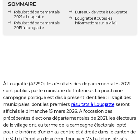
SOMMAIRE
City break
Voyage de noces
Climat
Destinations
Voyage nature
Forum
+
PHOTO
Résultat départementale
Bureaux de vote à Lougratte
2021 à Lougratte
Lougratte
(toutes les
GUIDES D'ACHAT
Résultat départementale
informations sur la ville)
2015 à Lougratte
BONS PLANS
CARTE DE VOEUX
Carte Bonne année
Carte Pâques
Carte de Noël
Carte Saint-Valentin
Carte d'anniversaire
DICTIONNAIRE
Biographies
Expressions
Dictionnaire
Citations
Proverbes
PROGRAMME TV
À Lougratte (47290), les résultats des départementales 2021
COPAINS D'AVANT
sont publiés par le ministère de l'Intérieur. La prochaine
Se connecter
Collèges
Universités
Service militaire
S'inscrire
Lycées
Primaires
Entreprises
Avis de recherche
AVIS DE DÉCÈS
campagne politique est dès à présent identifiée : il s'agit des
municipales, dont les premiers
résultats à Lougratte
seront
FORUM
affichés le dimanche 15 mars 2026. A l'occasion des
précédentes élections départementales de 2021, les électeurs
Lifestyle
Sport
Television
Cinema
Bricolage
Culture
Auto
Voyage
de le village ont, au terme de la campagne électorale, opté
pour le binôme d'union au centre et à droite dans le canton de
Le Val du Dropt au deuxième tour avec 73 bulletins glissés