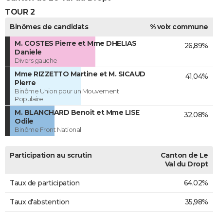
TOUR 2
Binômes de candidats
% voix commune
M. COSTES Pierre et Mme DHELIAS
26,89%
Daniele
Divers gauche
Mme RIZZETTO Martine et M. SICAUD
41,04%
Pierre
Binôme Union pour un Mouvement
Populaire
M. BLANCHARD Benoît et Mme LISE
32,08%
Odile
Binôme Front National
Participation au scrutin
Canton de Le
Val du Dropt
Taux de participation
64,02%
Taux d'abstention
35,98%