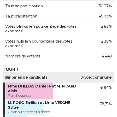
Taux de participation
50,27%
Taux d'abstention
49,73%
Votes blancs (en pourcentage des votes
2,83%
exprimés)
Votes nuls (en pourcentage des votes
2,38%
exprimés)
Nombre de votants
4 449
TOUR 1
Binômes de candidats
% voix commune
Mme DHELIAS Danielle et M. PICARD
41,94%
Alain
Parti Socialiste
M. ROSO Emilien et Mme VERGNE
38,71%
Sylvie
Union au centre et à droite