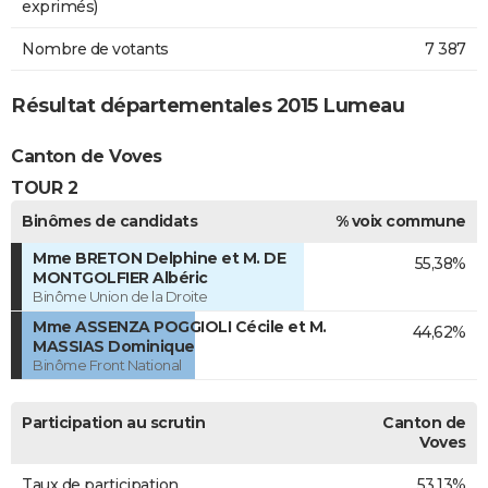
exprimés)
Nombre de votants
7 387
Résultat départementales 2015 Lumeau
Canton de Voves
TOUR 2
Binômes de candidats
% voix commune
Mme BRETON Delphine et M. DE
55,38%
MONTGOLFIER Albéric
Binôme Union de la Droite
Mme ASSENZA POGGIOLI Cécile et M.
44,62%
MASSIAS Dominique
Binôme Front National
Participation au scrutin
Canton de
Voves
Taux de participation
53,13%