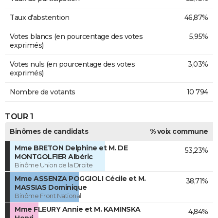
Taux d'abstention
46,87%
Votes blancs (en pourcentage des votes
5,95%
exprimés)
Votes nuls (en pourcentage des votes
3,03%
exprimés)
Nombre de votants
10 794
TOUR 1
Binômes de candidats
% voix commune
Mme BRETON Delphine et M. DE
53,23%
MONTGOLFIER Albéric
Binôme Union de la Droite
Mme ASSENZA POGGIOLI Cécile et M.
38,71%
MASSIAS Dominique
Binôme Front National
Mme FLEURY Annie et M. KAMINSKA
4,84%