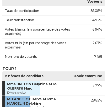
Vovéens
Taux de participation
35,08%
Taux d'abstention
64,92%
Votes blancs (en pourcentage des votes
6,94%
exprimés)
Votes nuls (en pourcentage des votes
2,67%
exprimés)
Nombre de votants
7 159
TOUR 1
Binômes de candidats
% voix commune
Mme BRETON Delphine et M.
5,77%
GUERRINI Marc
Divers droite
M. LANCELOT Hervé et Mme
28,85%
MARGELIN Delphine