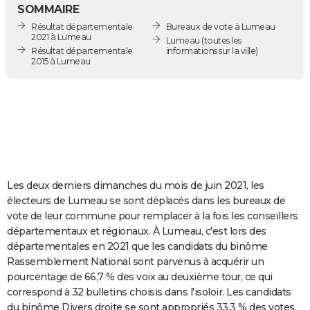
SOMMAIRE
City break
Voyage de noces
Climat
Destinations
Voyage nature
Forum
+
PHOTO
Résultat départementale
Bureaux de vote à Lumeau
2021 à Lumeau
Lumeau
(toutes les
GUIDES D'ACHAT
Résultat départementale
informations sur la ville)
2015 à Lumeau
BONS PLANS
CARTE DE VOEUX
Carte Bonne année
Carte Pâques
Carte de Noël
Carte Saint-Valentin
Carte d'anniversaire
DICTIONNAIRE
Biographies
Expressions
Dictionnaire
Citations
Proverbes
PROGRAMME TV
Les deux derniers dimanches du mois de juin 2021, les
COPAINS D'AVANT
électeurs de Lumeau se sont déplacés dans les bureaux de
Se connecter
Collèges
Universités
Service militaire
S'inscrire
Lycées
Primaires
Entreprises
Avis de recherche
AVIS DE DÉCÈS
vote de leur commune pour remplacer à la fois les conseillers
départementaux et régionaux. À Lumeau, c'est lors des
FORUM
départementales en 2021 que les candidats du binôme
Rassemblement National sont parvenus à acquérir un
Lifestyle
Sport
Television
Cinema
Bricolage
Culture
Auto
Voyage
pourcentage de 66,7 % des voix au deuxième tour, ce qui
correspond à 32 bulletins choisis dans l'isoloir. Les candidats
du binôme Divers droite se sont appropriés 33,3 % des votes.