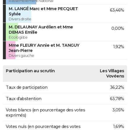
Rassemblement National
M. LANGÉ Marc et Mme PECQUET
63,46%
Sylvie
Divers droite
M. DELAUNAY Aurélien et Mme
0,00%
DEMAS Emilie
Ecologiste
Mme FLEURY Annie et M. TANGUY
1,92%
Jean-Pierre
Divers gauche
Participation au scrutin
Les Villages
Vovéens
Taux de participation
36,22%
Taux d'abstention
63,78%
Votes blancs (en pourcentage des votes
3,05%
exprimés)
Votes nuls (en pourcentage des votes
1,69%