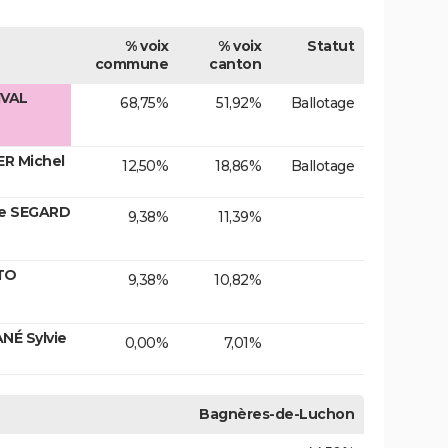
% voix
% voix
Statut
commune
canton
IVAL
68,75%
51,92%
Ballotage
ER Michel
12,50%
18,86%
Ballotage
me SEGARD
9,38%
11,39%
ATO
9,38%
10,82%
NÉ Sylvie
0,00%
7,01%
Bagnères-de-Luchon