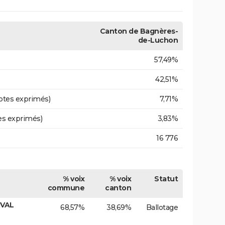
Canton de Bagnères-
de-Luchon
57,49%
42,51%
otes exprimés)
7,71%
es exprimés)
3,83%
16 776
% voix
% voix
Statut
commune
canton
IVAL
68,57%
38,69%
Ballotage