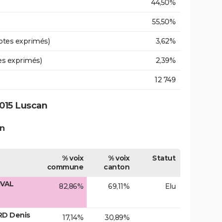
44,50%
55,50%
otes exprimés)
3,62%
es exprimés)
2,39%
12 749
015 Luscan
n
% voix
% voix
Statut
commune
canton
IVAL
82,86%
69,11%
Elu
RD Denis
17,14%
30,89%