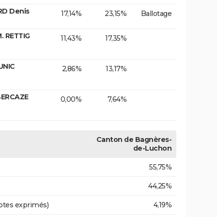
RD Denis
17,14%
23,15%
Ballotage
. RETTIG
11,43%
17,35%
UNIC
2,86%
13,17%
BERCAZE
0,00%
7,64%
Canton de Bagnères-
de-Luchon
55,75%
44,25%
otes exprimés)
4,19%