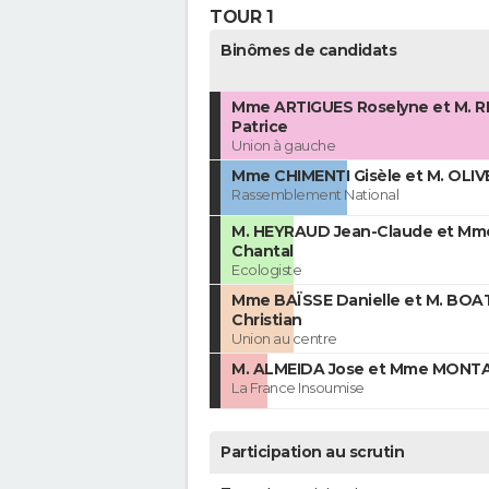
TOUR 1
Binômes de candidats
Mme ARTIGUES Roselyne et M. R
Patrice
Union à gauche
Mme CHIMENTI Gisèle et M. OLIV
Rassemblement National
M. HEYRAUD Jean-Claude et M
Chantal
Ecologiste
Mme BAÏSSE Danielle et M. BO
Christian
Union au centre
M. ALMEIDA Jose et Mme MONTA
La France Insoumise
Participation au scrutin