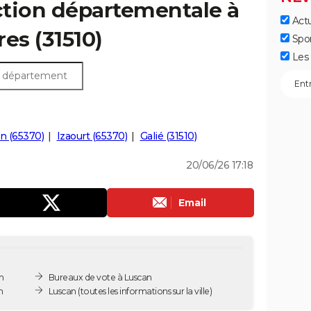
ection départementale à
Actu
res (31510)
Spo
Les 
n (65370)
Izaourt (65370)
Galié (31510)
20/06/26 17:18
Email
n
Bureaux de vote à Luscan
n
Luscan
(toutes les informations sur la ville)