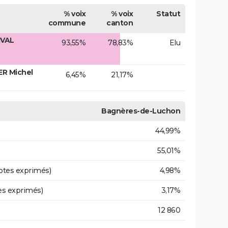
% voix
% voix
Statut
commune
canton
IVAL
93,55%
78,83%
Elu
ER Michel
6,45%
21,17%
Bagnères-de-Luchon
44,99%
55,01%
otes exprimés)
4,98%
es exprimés)
3,17%
12 860