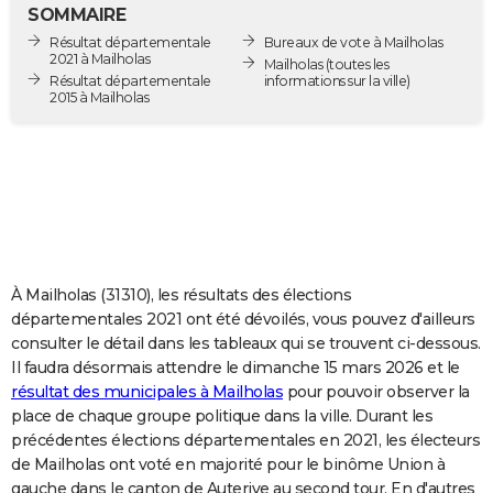
SOMMAIRE
City break
Voyage de noces
Climat
Destinations
Voyage nature
Forum
+
PHOTO
Résultat départementale
Bureaux de vote à Mailholas
2021 à Mailholas
Mailholas
(toutes les
GUIDES D'ACHAT
Résultat départementale
informations sur la ville)
2015 à Mailholas
BONS PLANS
CARTE DE VOEUX
Carte Bonne année
Carte Pâques
Carte de Noël
Carte Saint-Valentin
Carte d'anniversaire
DICTIONNAIRE
Biographies
Expressions
Dictionnaire
Citations
Proverbes
PROGRAMME TV
À Mailholas (31310), les résultats des élections
COPAINS D'AVANT
départementales 2021 ont été dévoilés, vous pouvez d'ailleurs
Se connecter
Collèges
Universités
Service militaire
S'inscrire
Lycées
Primaires
Entreprises
Avis de recherche
AVIS DE DÉCÈS
consulter le détail dans les tableaux qui se trouvent ci-dessous.
Il faudra désormais attendre le dimanche 15 mars 2026 et le
FORUM
résultat des municipales à Mailholas
pour pouvoir observer la
place de chaque groupe politique dans la ville. Durant les
Lifestyle
Sport
Television
Cinema
Bricolage
Culture
Auto
Voyage
précédentes élections départementales en 2021, les électeurs
de Mailholas ont voté en majorité pour le binôme Union à
gauche dans le canton de Auterive au second tour. En d'autres