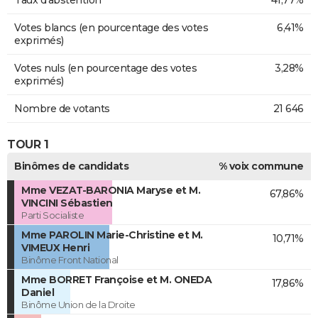
Taux d'abstention
41,77%
Votes blancs (en pourcentage des votes
6,41%
exprimés)
Votes nuls (en pourcentage des votes
3,28%
exprimés)
Nombre de votants
21 646
TOUR 1
Binômes de candidats
% voix commune
Mme VEZAT-BARONIA Maryse et M.
67,86%
VINCINI Sébastien
Parti Socialiste
Mme PAROLIN Marie-Christine et M.
10,71%
VIMEUX Henri
Binôme Front National
Mme BORRET Françoise et M. ONEDA
17,86%
Daniel
Binôme Union de la Droite