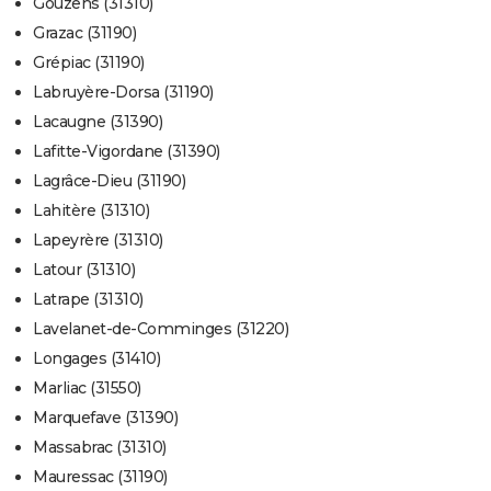
Gouzens (31310)
Grazac (31190)
Grépiac (31190)
Labruyère-Dorsa (31190)
Lacaugne (31390)
Lafitte-Vigordane (31390)
Lagrâce-Dieu (31190)
Lahitère (31310)
Lapeyrère (31310)
Latour (31310)
Latrape (31310)
Lavelanet-de-Comminges (31220)
Longages (31410)
Marliac (31550)
Marquefave (31390)
Massabrac (31310)
Mauressac (31190)