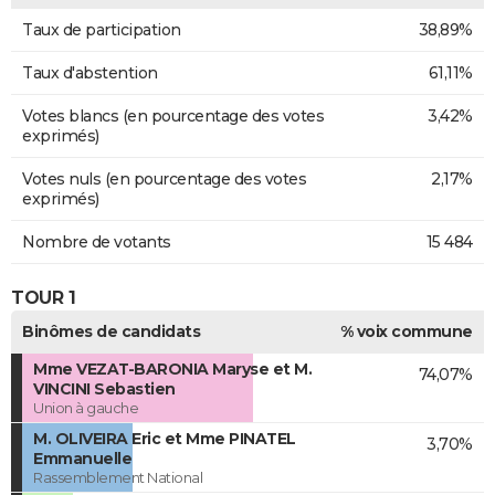
Taux de participation
38,89%
Taux d'abstention
61,11%
Votes blancs (en pourcentage des votes
3,42%
exprimés)
Votes nuls (en pourcentage des votes
2,17%
exprimés)
Nombre de votants
15 484
TOUR 1
Binômes de candidats
% voix commune
Mme VEZAT-BARONIA Maryse et M.
74,07%
VINCINI Sebastien
Union à gauche
M. OLIVEIRA Eric et Mme PINATEL
3,70%
Emmanuelle
Rassemblement National