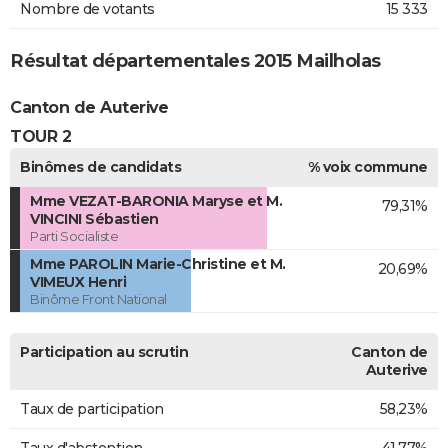
Nombre de votants
15 333
Résultat départementales 2015 Mailholas
Canton de Auterive
TOUR 2
Binômes de candidats
% voix commune
Mme VEZAT-BARONIA Maryse et M.
79,31%
VINCINI Sébastien
Parti Socialiste
Mme PAROLIN Marie-Christine et M.
20,69%
VIMEUX Henri
Binôme Front National
Participation au scrutin
Canton de
Auterive
Taux de participation
58,23%