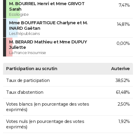
M. BOURREL Henri et Mme GRIVOT
7,41%
Sarah
Ecologiste
Mme BOUFFARTIGUE Charlyne et M.
14,81%
INARD Gaëtan
Les Républicains
M. BERARD Mathieu et Mme DUPUY
0,00%
Juliette
La France Insoumise
Participation au scrutin
Auterive
Taux de participation
38,52%
Taux d'abstention
61,48%
Votes blancs (en pourcentage des votes
2,50%
exprimés)
Votes nuls (en pourcentage des votes
1,92%
exprimés)