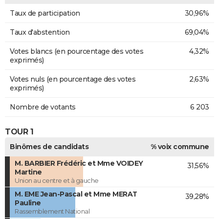
Taux de participation
30,96%
Taux d'abstention
69,04%
Votes blancs (en pourcentage des votes
4,32%
exprimés)
Votes nuls (en pourcentage des votes
2,63%
exprimés)
Nombre de votants
6 203
TOUR 1
Binômes de candidats
% voix commune
M. BARBIER Frédéric et Mme VOIDEY
31,56%
Martine
Union au centre et à gauche
M. EME Jean-Pascal et Mme MERAT
39,28%
Pauline
Rassemblement National