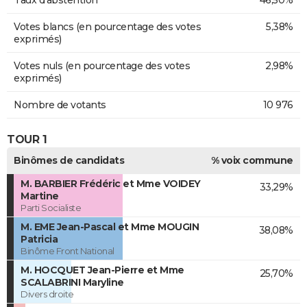
Taux d'abstention
46,50%
Votes blancs (en pourcentage des votes
5,38%
exprimés)
Votes nuls (en pourcentage des votes
2,98%
exprimés)
Nombre de votants
10 976
TOUR 1
Binômes de candidats
% voix commune
M. BARBIER Frédéric et Mme VOIDEY
33,29%
Martine
Parti Socialiste
M. EME Jean-Pascal et Mme MOUGIN
38,08%
Patricia
Binôme Front National
M. HOCQUET Jean-Pierre et Mme
25,70%
SCALABRINI Maryline
Divers droite