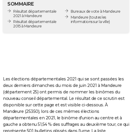
SOMMAIRE
City break
Voyage de noces
Climat
Destinations
Voyage nature
Forum
+
PHOTO
Résultat départementale
Bureaux de vote à Mandeure
2021 à Mandeure
Mandeure
(toutes les
GUIDES D'ACHAT
Résultat départementale
informations sur la ville)
2015 à Mandeure
BONS PLANS
CARTE DE VOEUX
Carte Bonne année
Carte Pâques
Carte de Noël
Carte Saint-Valentin
Carte d'anniversaire
DICTIONNAIRE
Biographies
Expressions
Dictionnaire
Citations
Proverbes
PROGRAMME TV
Les élections départementales 2021 qui se sont passées les
COPAINS D'AVANT
deux derniers dimanches du mois de juin 2021 à Mandeure
Se connecter
Collèges
Universités
Service militaire
S'inscrire
Lycées
Primaires
Entreprises
Avis de recherche
AVIS DE DÉCÈS
(département 25) ont permis de nommer les binômes du
nouveau conseil départemental. Le résultat de ce scrutin est
FORUM
disponible sur cette page et est visible ci-dessous. À
Mandeure (25350), lors de ces mêmes élections
Lifestyle
Sport
Television
Cinema
Bricolage
Culture
Auto
Voyage
départementales en 2021, le binôme d'union au centre et à
gauche a obtenu 51,54 % des suffrages au deuxième tour, ce qui
représente 501 bulletins glissés dans l'urne. La liste