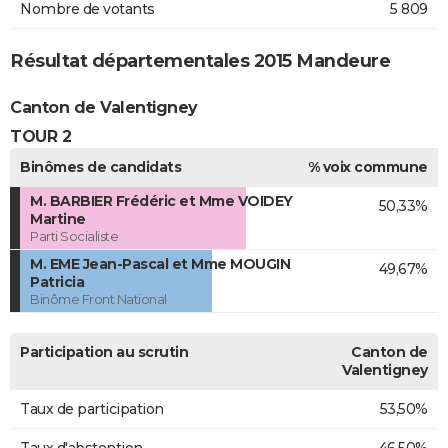
Nombre de votants
5 809
Résultat départementales 2015 Mandeure
Canton de Valentigney
TOUR 2
Binômes de candidats
% voix commune
M. BARBIER Frédéric et Mme VOIDEY
50,33%
Martine
Parti Socialiste
M. EME Jean-Pascal et Mme MOUGIN
49,67%
Patricia
Binôme Front National
Participation au scrutin
Canton de
Valentigney
Taux de participation
53,50%