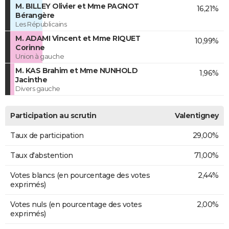
M. BILLEY Olivier et Mme PAGNOT
16,21%
Bérangère
Les Républicains
M. ADAMI Vincent et Mme RIQUET
10,99%
Corinne
Union à gauche
M. KAS Brahim et Mme NUNHOLD
1,96%
Jacinthe
Divers gauche
Participation au scrutin
Valentigney
Taux de participation
29,00%
Taux d'abstention
71,00%
Votes blancs (en pourcentage des votes
2,44%
exprimés)
Votes nuls (en pourcentage des votes
2,00%
exprimés)