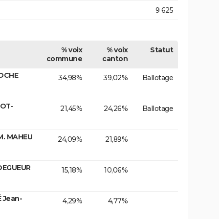
9 625
% voix
% voix
Statut
commune
canton
ROCHE
34,98%
39,02%
Ballotage
TOT-
21,45%
24,26%
Ballotage
M. MAHEU
24,09%
21,89%
 DEGUEUR
15,18%
10,06%
 Jean-
4,29%
4,77%