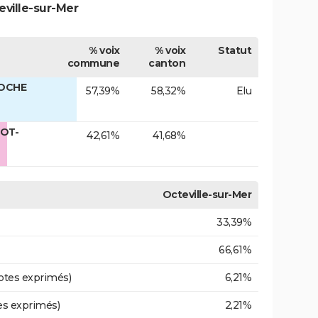
eville-sur-Mer
% voix
% voix
Statut
commune
canton
ROCHE
57,39%
58,32%
Elu
TOT-
42,61%
41,68%
Octeville-sur-Mer
33,39%
66,61%
otes exprimés)
6,21%
es exprimés)
2,21%