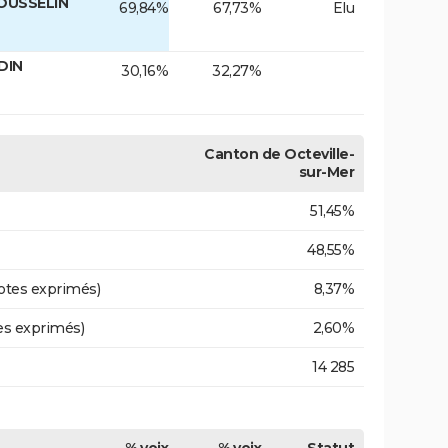
ROUSSELIN
69,84%
67,73%
Elu
DIN
30,16%
32,27%
Canton de Octeville-
sur-Mer
51,45%
48,55%
otes exprimés)
8,37%
es exprimés)
2,60%
14 285
% voix
% voix
Statut