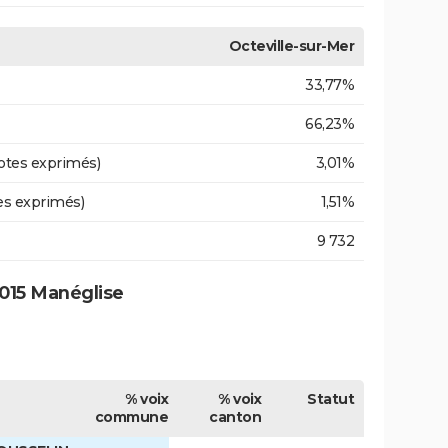
Octeville-sur-Mer
33,77%
66,23%
otes exprimés)
3,01%
es exprimés)
1,51%
9 732
015 Manéglise
% voix
% voix
Statut
commune
canton