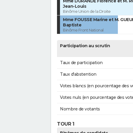
Mme DURANDE Florence et M. 
Jean-Louis
Binôme Union de la Droite
Mme FOUSSE Marine et M. GUEU
Baptiste
Binôme Front National
Participation au scrutin
Taux de participation
Taux d'abstention
Votes blancs (en pourcentage des v
Votes nuls (en pourcentage des vot
Nombre de votants
TOUR 1
Binômes de candidats