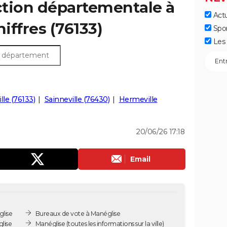
ection départementale à
Actu
hiffres (76133)
Spo
Les 
lle (76133)
Sainneville (76430)
Hermeville
20/06/26 17:18
Email
lise
Bureaux de vote à Manéglise
lise
Manéglise
(toutes les informations sur la ville)