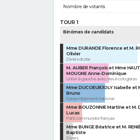
Nombre de votants
TOUR 1
Binômes de candidats
Mme DURANDE Florence et M. 
Olivier
Divers droite
M. AUBER François et Mme HAU
MOUGNE Anne-Dominique
Union à gauche avec des écologistes
Mme DUCOEURJOLY Isabelle et 
Bruno
Rassemblement National
Mme BOUZONNIE Martine et M.
Lucas
Parti communiste français
Mme BUNGE Béatrice et M. RENIÉ
Baptiste
Divers