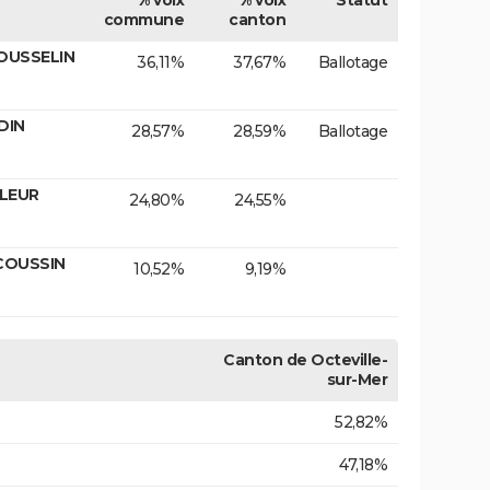
commune
canton
ROUSSELIN
36,11%
37,67%
Ballotage
DIN
28,57%
28,59%
Ballotage
ILEUR
24,80%
24,55%
 COUSSIN
10,52%
9,19%
Canton de Octeville-
sur-Mer
52,82%
47,18%