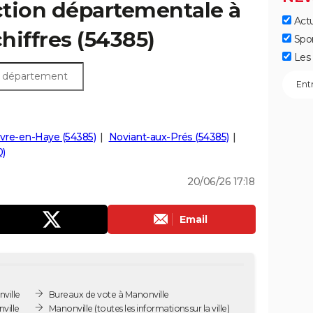
ection départementale à
Actu
chiffres (54385)
Spo
Les 
re-en-Haye (54385)
Noviant-aux-Prés (54385)
0)
20/06/26 17:18
Email
ville
Bureaux de vote à Manonville
ville
Manonville
(toutes les informations sur la ville)