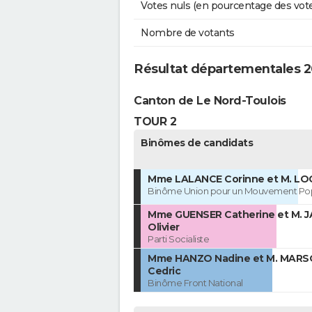
Votes nuls (en pourcentage des vot
Nombre de votants
Résultat départementales 2
Canton de Le Nord-Toulois
TOUR 2
Binômes de candidats
Mme LALANCE Corinne et M. LO
Binôme Union pour un Mouvement Pop
Mme GUENSER Catherine et M. 
Olivier
Parti Socialiste
Mme HANZO Nadine et M. MARS
Cedric
Binôme Front National