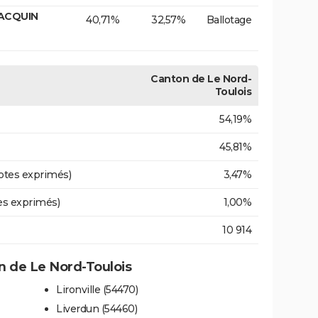
JACQUIN
40,71%
32,57%
Ballotage
Canton de Le Nord-
Toulois
54,19%
45,81%
otes exprimés)
3,47%
es exprimés)
1,00%
10 914
 de Le Nord-Toulois
Lironville (54470)
Liverdun (54460)