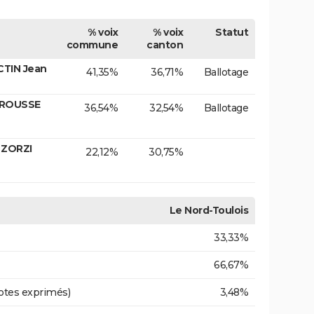
% voix
% voix
Statut
commune
canton
CTIN Jean
41,35%
36,71%
Ballotage
RROUSSE
36,54%
32,54%
Ballotage
 ZORZI
22,12%
30,75%
Le Nord-Toulois
33,33%
66,67%
otes exprimés)
3,48%