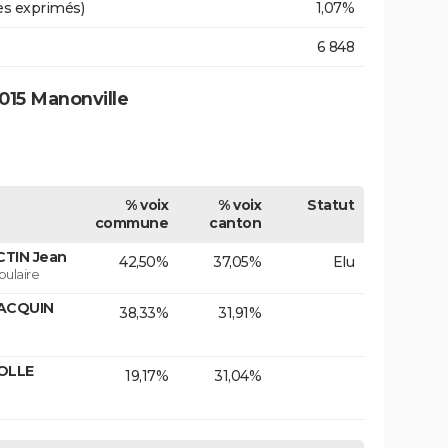
es exprimés)
1,07%
6 848
015 Manonville
% voix
% voix
Statut
commune
canton
CTIN Jean
42,50%
37,05%
Elu
ulaire
JACQUIN
38,33%
31,91%
OLLE
19,17%
31,04%