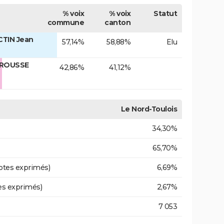
% voix
% voix
Statut
commune
canton
CTIN Jean
57,14%
58,88%
Elu
RROUSSE
42,86%
41,12%
Le Nord-Toulois
34,30%
65,70%
otes exprimés)
6,69%
es exprimés)
2,67%
7 053