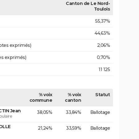
Canton de Le Nord-
Toulois
55,37%
44,63%
otes exprimés)
2,06%
es exprimés)
0,70%
11 125
% voix
% voix
Statut
commune
canton
CTIN Jean
38,05%
33,84%
Ballotage
ulaire
OLLE
21,24%
33,59%
Ballotage