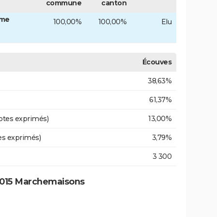
commune
canton
Mme
100,00%
100,00%
Elu
Écouves
38,63%
61,37%
otes exprimés)
13,00%
es exprimés)
3,79%
3 300
2015 Marchemaisons