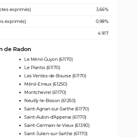
otes exprimés)
3,66%
es exprimés)
0,98%
4 917
n de Radon
Le Ménil-Guyon (61170)
Le Plantis (61170)
Les Ventes-de-Bourse (61170)
Ménil-Erreux (61250)
Montchevrel (61170)
Neuilly-le-Bisson (61250)
Saint-Agnan-sur-Sarthe (61170)
Saint-Aubin-d'Appenai (61170)
Saint-Germain-le-Vieux (61390)
Saint-Julien-sur-Sarthe (61170)