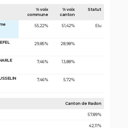
% voix
% voix
Statut
commune
canton
Mme
55,22%
51,42%
Elu
IEFEL
29,85%
28,98%
CHARLE
7,46%
13,88%
USSELIN
7,46%
5,72%
Canton de Radon
57,89%
42,11%