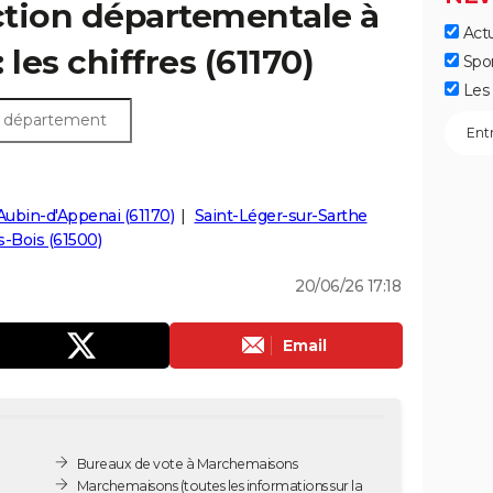
ection départementale à
Actu
es chiffres (61170)
Spo
Les 
Aubin-d'Appenai (61170)
Saint-Léger-sur-Sarthe
s-Bois (61500)
20/06/26 17:18
Email
Bureaux de vote à Marchemaisons
Marchemaisons
(toutes les informations sur la