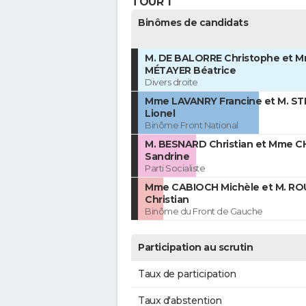
TOUR 1
Binômes de candidats
M. DE BALORRE Christophe et 
MÉTAYER Béatrice
Divers droite
Mme LAVANRY Francine et M. ST
Lionel
Binôme Front National
M. BESNARD Christian et Mme 
Sandrine
Parti Socialiste
Mme CABIOCH Michèle et M. RO
Christian
Binôme du Front de Gauche
Participation au scrutin
Taux de participation
Taux d'abstention